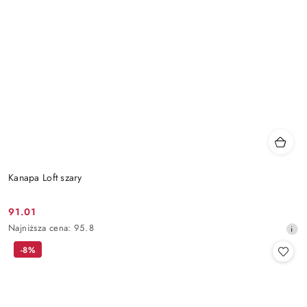
Kanapa Loft szary
91.01
Cena
Najniższa
Najniższa cena:
95.8
promocyjna:
cena
-8%
z
30
dni
przed
obniżką