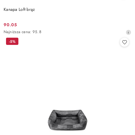
Kanapa Loft brąz
90.05
Cena
Najniższa
Najniższa cena:
95.8
promocyjna:
cena
-5%
z
30
dni
przed
obniżką