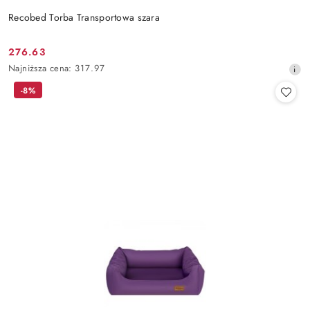
Recobed Torba Transportowa szara
276.63
Cena
Najniższa
Najniższa cena:
317.97
promocyjna:
cena
-8%
z
30
dni
przed
obniżką