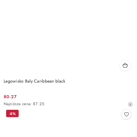
Legowisko Baly Caribbean black
80.27
Cena
Najniższa
Najniższa cena:
87.25
promocyjna:
cena
-8%
z
30
dni
przed
obniżką