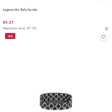
Legowisko Baly bordo
80.27
Cena
Najniższa
Najniższa cena:
87.25
promocyjna:
cena
-8%
z
30
dni
przed
obniżką