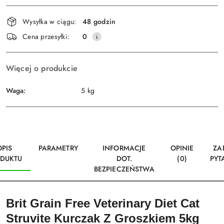
Dostępność
Wysyłka w ciągu:
48 godzin
i
Wyślij
Cena przesyłki:
0
dostawa
Więcej o produkcie
Waga:
5 kg
OPIS
PARAMETRY
INFORMACJE
OPINIE
ZA
DUKTU
DOT.
(0)
PYT
BEZPIECZEŃSTWA
Brit Grain Free Veterinary Diet Cat
Struvite Kurczak Z Groszkiem 5kg