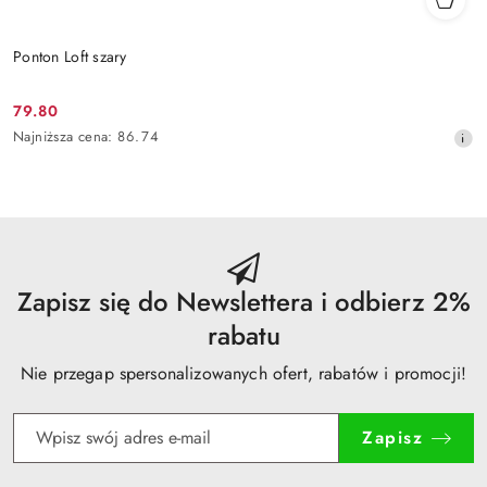
Ponton Loft szary
79.80
Cena
Najniższa
Najniższa cena:
86.74
promocyjna:
cena
z
30
dni
przed
obniżką
Zapisz się do Newslettera i odbierz 2%
rabatu
Nie przegap spersonalizowanych ofert, rabatów i promocji!
Zapisz