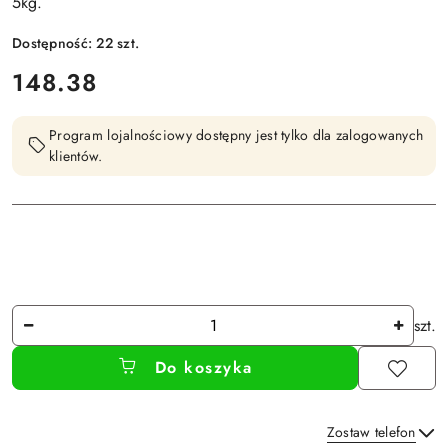
5kg.
Dostępność:
22
szt.
cena:
148.38
Program lojalnościowy dostępny jest tylko dla zalogowanych
klientów.
Ilość
szt.
Do koszyka
Zostaw telefon