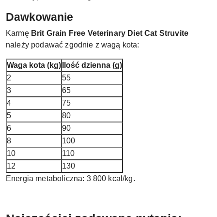
Dawkowanie
Karmę
Brit Grain Free Veterinary Diet Cat Struvite
należy podawać zgodnie z wagą kota:
Waga kota (kg)
Ilość dzienna (g)
2
55
3
65
4
75
5
80
6
90
8
100
10
110
12
130
Energia metaboliczna: 3 800 kcal/kg.