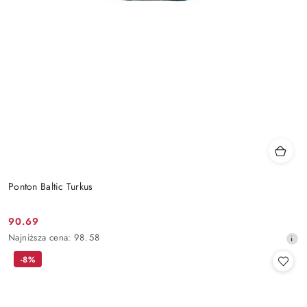
Ponton Baltic Turkus
90.69
Cena
Najniższa
Najniższa cena:
98.58
promocyjna:
cena
-8%
z
30
dni
przed