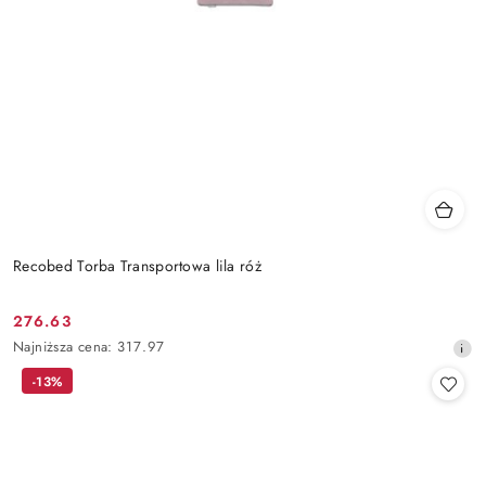
Recobed Torba Transportowa lila róż
276.63
Cena
Najniższa
Najniższa cena:
317.97
promocyjna:
cena
-13%
z
30
dni
przed
obniżką