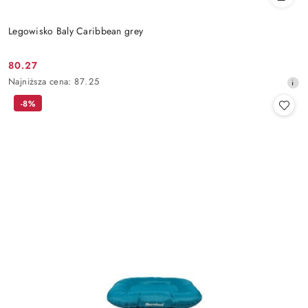
Legowisko Baly Caribbean grey
80.27
Cena
Najniższa
Najniższa cena:
87.25
promocyjna:
cena
-8%
z
30
dni
przed
obniżką