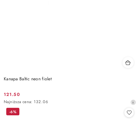
Kanapa Baltic neon fiolet
121.50
Cena
Najniższa
Najniższa cena:
132.06
promocyjna:
cena
-6%
z
30
dni
przed
obniżką