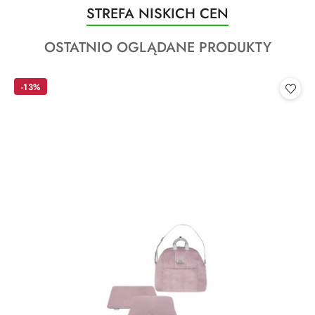
Produkty
STREFA NISKICH CEN
Pomiń karuzelę produktów
o
Produkty
OSTATNIO OGLĄDANE PRODUKTY
statusie:
o
statusie:
-13%