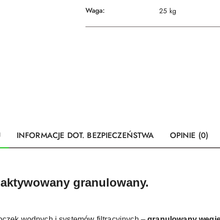
Waga:
25 kg
U
INFORMACJE DOT. BEZPIECZEŃSTWA
OPINIE (0)
 aktywowany granulowany.
czek wodnych i systemów filtracyjnych –
granulowany węgie