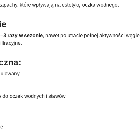
 zapachy, które wpływają na estetykę oczka wodnego.
ie
2–3 razy w sezonie
, nawet po utracie pełnej aktywności węgi
iltracyjne.
czna:
nulowany
ów do oczek wodnych i stawów
ne
j