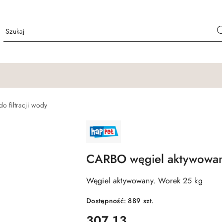
o filtracji wody
NAZWA
PRODUCENTA:
HAPPET
CARBO węgiel aktywowan
Węgiel aktywowany. Worek 25 kg
Dostępność:
889
szt.
cena:
307.13