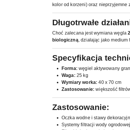
kolor od korzeni) oraz nieprzyjemne
Długotrwałe działan
Choć zalecana jest wymiana węgla
biologiczną
, działając jako medium f
Specyfikacja techni
Forma:
węgiel aktywowany gra
Waga:
25 kg
Wymiary worka:
40 x 70 cm
Zastosowanie:
większość filtr
Zastosowanie:
Oczka wodne i stawy dekoracyj
Systemy filtracji wody ogrodowe