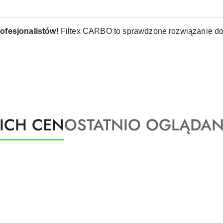
ofesjonalistów!
Filtex CARBO to sprawdzone rozwiązanie do u
Produkty
KICH CEN
OSTATNIO OGLĄDAN
o
statusie: