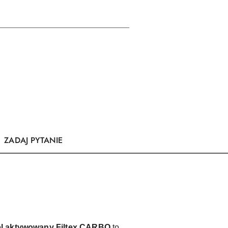
ZADAJ PYTANIE
l aktywowany Filtex CARBO
to