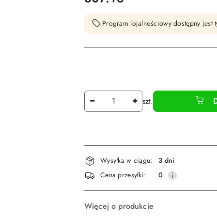
Program lojalnościowy dostępny jest t
Ilość
szt.
Dostępność
Wysyłka w ciągu:
3 dni
i
Cena przesyłki:
0
dostawa
Więcej o produkcie