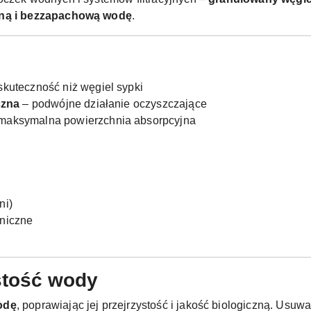
wną i bezzapachową wodę
.
kuteczność niż węgiel sypki
czna
– podwójne działanie oczyszczające
maksymalna powierzchnia absorpcyjna
ni)
aniczne
stość wody
odę
, poprawiając jej przejrzystość i jakość biologiczną. Usu