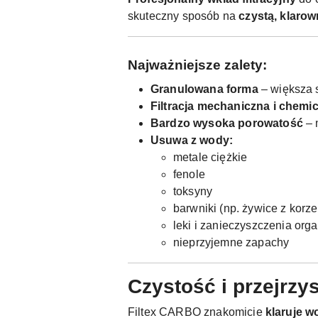
skuteczny sposób na
czystą, klaro
Najważniejsze zalety:
Granulowana forma
– większa s
Filtracja mechaniczna i chemi
Bardzo wysoka porowatość
– 
Usuwa z wody:
metale ciężkie
fenole
toksyny
barwniki (np. żywice z korze
leki i zanieczyszczenia org
nieprzyjemne zapachy
Czystość i przejrzy
Filtex CARBO znakomicie
klaruje w