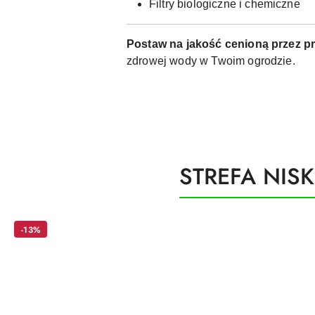
Filtry biologiczne i chemiczne
Postaw na jakość cenioną przez pr
zdrowej wody w Twoim ogrodzie.
Produkty
STREFA NIS
Pomiń karuzelę produktów
o
statusie:
-13%