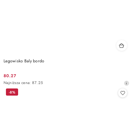
Legowisko Baly bordo
80.27
Cena
Najniższa
Najniższa cena:
87.25
promocyjna:
cena
-8%
z
30
dni
przed
obniżką