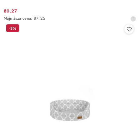
80.27
Cena
Najniższa
Najniższa cena:
87.25
promocyjna:
cena
-8%
z
30
dni
przed
obniżką