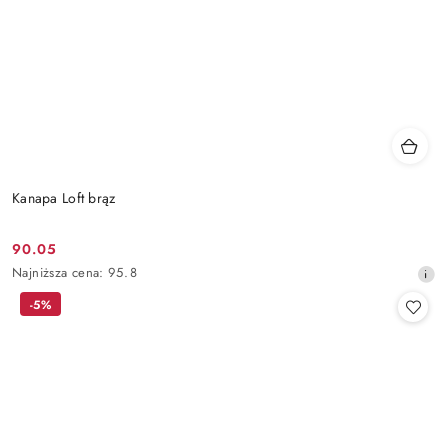
Kanapa Loft brąz
90.05
Cena
Najniższa
Najniższa cena:
95.8
promocyjna:
cena
-5%
z
30
dni
przed
obniżką