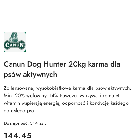
NAZWA
PRODUCENTA:
CANUN
Canun Dog Hunter 20kg karma dla
psów aktywnych
Zbilansowana, wysokobiałkowa karma dla psów aktywnych.
Min. 20% wołowiny, 14% tłuszczu, warzywa i komplet
witamin wspierają energię, odporność i kondycję każdego
dorosłego psa.
Dostępność:
314
szt.
cena:
144.45