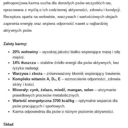
pełnoporcjowa karma sucha dla dorosłych psów wszystkich ras,
opracowana z myślą o ich codziennej aktywności, zdrowiu i kondycji.
Receptura oparta na wołowinie, warzywach i wartościowych olejach
zapewnia energię oraz wspiera odporność nawet u najbardziej
aktywnych psów.
Zalety karmy:
20% wołowiny
– wysokiej jakości białko wspierające masę i siłę
mięśni.
14% tłuszczu
– stabilne źródło energii dla psów aktywnych, bez
ryzyka nadwagi.
Warzywa i zboża
– zrównoważony błonnik wspierający trawienie.
Kompleks witamin A, D₃, E
– wzmocnienie odporności, zdrowia
skóry i kości.
Minerały: cynk, żelazo, miedź, mangan, selen
– utrzymanie
prawidłowych procesów metabolicznych.
Wartość energetyczna 3700 kcal/kg
– optymalne wsparcie dla
psów pracujących i sportowych.
Karma odpowiednia dla psów o różnym poziomie aktywności.
Skład