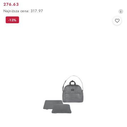
276.63
Cena
Najniższa
Najniższa cena:
317.97
promocyjna:
cena
-13%
z
30
dni
przed
obniżką