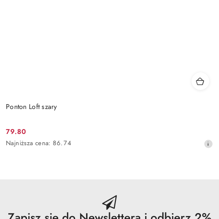
Ponton Loft szary
79.80
Cena
Najniższa
Najniższa cena:
86.74
promocyjna:
cena
z
30
dni
przed
obniżką
Zapisz się do Newslettera i odbierz 2%