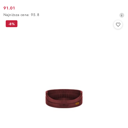
91.01
Cena
Najniższa
Najniższa cena:
95.8
promocyjna:
cena
-8%
z
30
dni
przed
obniżką