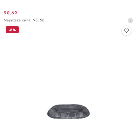
90.69
Cena
Najniższa
Najniższa cena:
98.58
promocyjna:
cena
-8%
z
30
dni
przed
obniżką