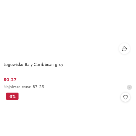
Legowisko Baly Caribbean grey
80.27
Cena
Najniższa
Najniższa cena:
87.25
promocyjna:
cena
-8%
z
30
dni
przed
obniżką