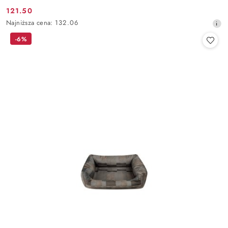
121.50
Cena
Najniższa
Najniższa cena:
132.06
promocyjna:
cena
-6%
z
30
dni
przed
obniżką