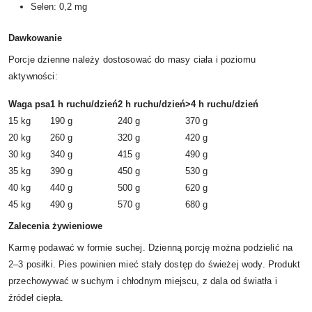
Selen: 0,2 mg
Dawkowanie
Porcje dzienne należy dostosować do masy ciała i poziomu
aktywności:
Waga psa
1 h ruchu/dzień
2 h ruchu/dzień
>4 h ruchu/dzień
15 kg
190 g
240 g
370 g
20 kg
260 g
320 g
420 g
30 kg
340 g
415 g
490 g
35 kg
390 g
450 g
530 g
40 kg
440 g
500 g
620 g
45 kg
490 g
570 g
680 g
Zalecenia żywieniowe
Karmę podawać w formie suchej. Dzienną porcję można podzielić na
2–3 posiłki. Pies powinien mieć stały dostęp do świeżej wody. Produkt
przechowywać w suchym i chłodnym miejscu, z dala od światła i
źródeł ciepła.