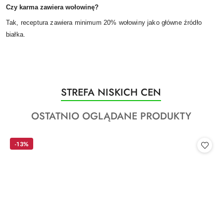
Czy karma zawiera wołowinę?
Tak, receptura zawiera minimum 20% wołowiny jako główne źródło
białka.
Produkty
STREFA NISKICH CEN
Pomiń karuzelę produktów
o
Produkty
OSTATNIO OGLĄDANE PRODUKTY
statusie:
o
statusie:
-13%