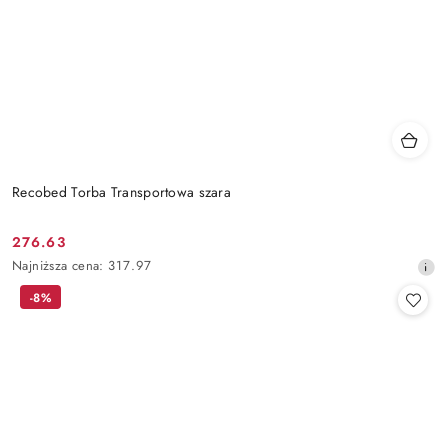
Recobed Torba Transportowa szara
276.63
Cena
Najniższa
Najniższa cena:
317.97
promocyjna:
cena
-8%
z
30
dni
przed
obniżką