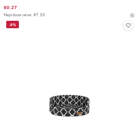
80.27
Cena
Najniższa
Najniższa cena:
87.25
promocyjna:
cena
-8%
z
30
dni
przed
obniżką