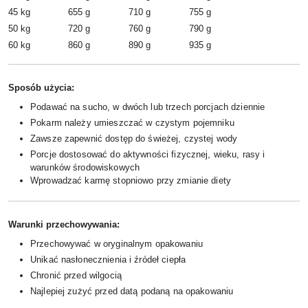
45 kg
655 g
710 g
755 g
50 kg
720 g
760 g
790 g
60 kg
860 g
890 g
935 g
Sposób użycia:
Podawać na sucho, w dwóch lub trzech porcjach dziennie
Pokarm należy umieszczać w czystym pojemniku
Zawsze zapewnić dostęp do świeżej, czystej wody
Porcje dostosować do aktywności fizycznej, wieku, rasy i
warunków środowiskowych
Wprowadzać karmę stopniowo przy zmianie diety
Warunki przechowywania:
Przechowywać w oryginalnym opakowaniu
Unikać nasłonecznienia i źródeł ciepła
Chronić przed wilgocią
Najlepiej zużyć przed datą podaną na opakowaniu