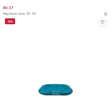
80.27
Cena
Najniższa
Najniższa cena:
87.25
promocyjna:
cena
-8%
z
30
dni
przed
obniżką