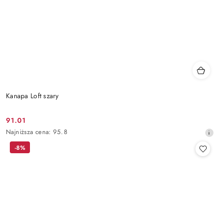
Kanapa Loft szary
91.01
Cena
Najniższa
Najniższa cena:
95.8
promocyjna:
cena
-8%
z
30
dni
przed
obniżką