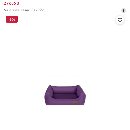
276.63
Cena
Najniższa
Najniższa cena:
317.97
promocyjna:
cena
-8%
z
30
dni
przed
obniżką