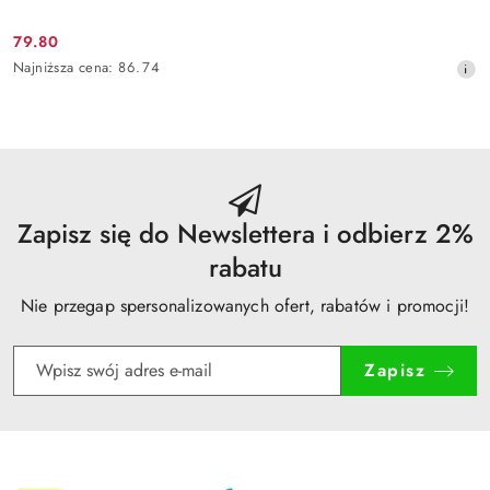
79.80
Cena
Najniższa
Najniższa cena:
86.74
promocyjna:
cena
z
30
dni
przed
obniżką
Zapisz się do Newslettera i odbierz 2%
rabatu
Nie przegap spersonalizowanych ofert, rabatów i promocji!
Zapisz