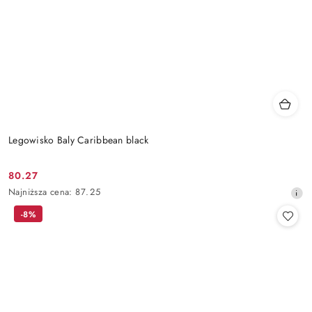
Legowisko Baly Caribbean black
80.27
Cena
Najniższa
Najniższa cena:
87.25
promocyjna:
cena
-8%
z
30
dni
przed
obniżką