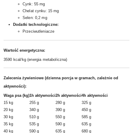
Cynk: 55 mg
Chelat cynku: 15 mg
Selen: 0,2 mg
Dodatki technologiczne:
Przeciwutleniacze
Wartość energetyczna:
3590 kcal/kg (energia metaboliczna)
Zalecenia żywieniowe (dzienna porcja w gramach, zależnie od
aktywności):
Waga psa (kg)
1h aktywności
2h aktywności
4h aktywności
15 kg
255 g
280 g
325 g
20 kg
340 g
390 g
450 g
30 kg
510 g
550 g
585 g
35 kg
535 g
590 g
635 g
40 kg
590 g
635 g
680 g