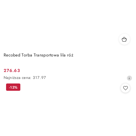
Recobed Torba Transportowa lila róż
276.63
Cena
Najniższa
Najniższa cena:
317.97
promocyjna:
cena
-13%
z
30
dni
przed
obniżką