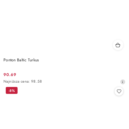
Ponton Baltic Turkus
90.69
Cena
Najniższa
Najniższa cena:
98.58
promocyjna:
cena
-8%
z
30
dni
przed
obniżką