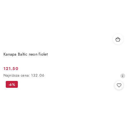
Kanapa Baltic neon fiolet
121.50
Cena
Najniższa
Najniższa cena:
132.06
promocyjna:
cena
-6%
z
30
dni
przed
obniżką