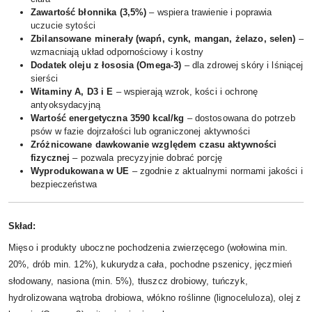
Zawartość błonnika (3,5%)
– wspiera trawienie i poprawia
uczucie sytości
Zbilansowane minerały (wapń, cynk, mangan, żelazo, selen)
–
wzmacniają układ odpornościowy i kostny
Dodatek oleju z łososia (Omega-3)
– dla zdrowej skóry i lśniącej
sierści
Witaminy A, D3 i E
– wspierają wzrok, kości i ochronę
antyoksydacyjną
Wartość energetyczna 3590 kcal/kg
– dostosowana do potrzeb
psów w fazie dojrzałości lub ograniczonej aktywności
Zróżnicowane dawkowanie względem czasu aktywności
fizycznej
– pozwala precyzyjnie dobrać porcję
Wyprodukowana w UE
– zgodnie z aktualnymi normami jakości i
bezpieczeństwa
Skład:
Mięso i produkty uboczne pochodzenia zwierzęcego (wołowina min.
20%, drób min. 12%), kukurydza cała, pochodne pszenicy, jęczmień
słodowany, nasiona (min. 5%), tłuszcz drobiowy, tuńczyk,
hydrolizowana wątroba drobiowa, włókno roślinne (lignoceluloza), olej z