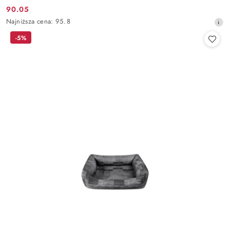
90.05
Cena
Najniższa
Najniższa cena:
95.8
promocyjna:
cena
-5%
z
30
dni
przed
obniżką