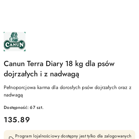
NAZWA
PRODUCENTA:
CANUN
Canun Terra Diary 18 kg dla psów
dojrzałych i z nadwagą
Pełnoporcjowa karma dla dorosłych psów dojrzałych oraz z
nadwagą
Dostępność:
67
szt.
cena:
135.89
Program lojalnościowy dostępny jest tylko dla zalogowanych