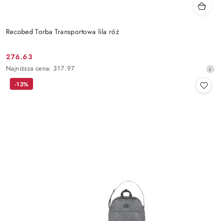
Recobed Torba Transportowa lila róż
276.63
Cena
Najniższa
Najniższa cena:
317.97
promocyjna:
cena
-13%
z
30
dni
przed
obniżką