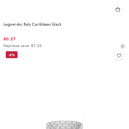
Legowisko Baly Caribbean black
80.27
Cena
Najniższa
Najniższa cena:
87.25
promocyjna:
cena
-8%
z
30
dni
przed
obniżką