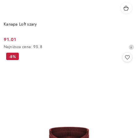
Kanapa Loft szary
91.01
Cena
Najniższa
Najniższa cena:
95.8
promocyjna:
cena
-8%
z
30
dni
przed
obniżką