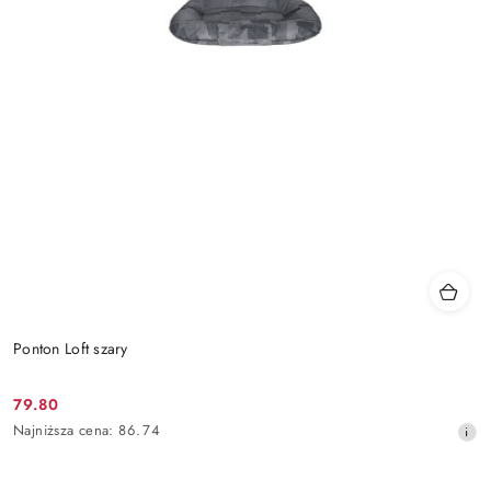
Ponton Loft szary
79.80
Cena
Najniższa
Najniższa cena:
86.74
promocyjna:
cena
z
30