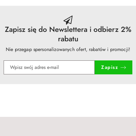
dni
przed
obniżką
Zapisz się do Newslettera i odbierz 2%
rabatu
Nie przegap spersonalizowanych ofert, rabatów i promocji!
Zapisz