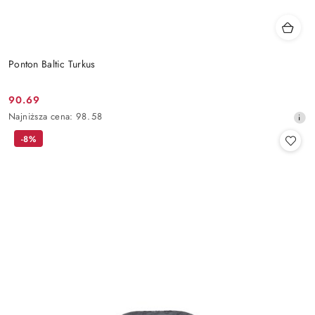
Ponton Baltic Turkus
90.69
Cena
Najniższa
Najniższa cena:
98.58
promocyjna:
cena
-8%
z
30
dni
przed
obniżką