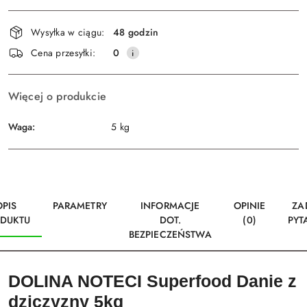
Dostępność
Wysyłka w ciągu:
48 godzin
i
Wyślij
Cena przesyłki:
0
dostawa
Więcej o produkcie
Waga:
5 kg
OPIS
PARAMETRY
INFORMACJE
OPINIE
ZA
DUKTU
DOT.
(0)
PYT
BEZPIECZEŃSTWA
DOLINA NOTECI Superfood Danie z
dziczyzny 5kg