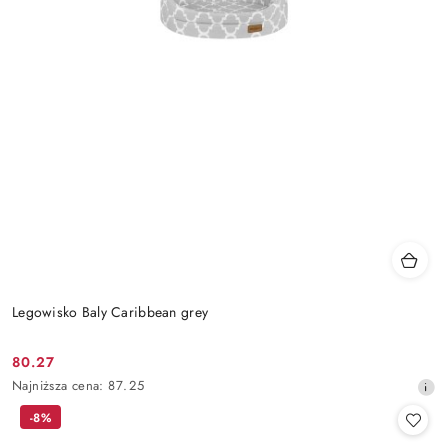
Legowisko Baly Caribbean grey
80.27
Cena
Najniższa
Najniższa cena:
87.25
promocyjna:
cena
-8%
z
30