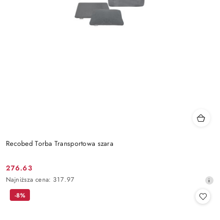
Recobed Torba Transportowa szara
276.63
Cena
Najniższa
Najniższa cena:
317.97
promocyjna:
cena
-8%
z
30
dni