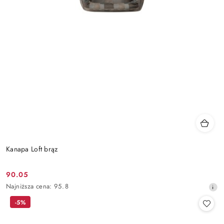
Kanapa Loft brąz
90.05
Cena
Najniższa
Najniższa cena:
95.8
promocyjna:
cena
-5%
z
30
dni