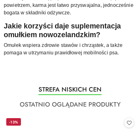
powietrzem, karma jest łatwo przyswajalna, jednocześnie
bogata w składniki odżywcze.
Jakie korzyści daje suplementacja
omułkiem nowozelandzkim?
Omułek wspiera zdrowie stawów i chrząstek, a także
pomaga w utrzymaniu prawidłowej mobilności psa.
Produkty
STREFA NISKICH CEN
Pomiń karuzelę produktów
o
Produkty
OSTATNIO OGLĄDANE PRODUKTY
statusie:
o
statusie:
-13%