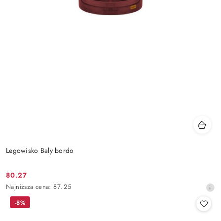
Legowisko Baly bordo
80.27
Cena
Najniższa
Najniższa cena:
87.25
promocyjna:
cena
-8%
z
30