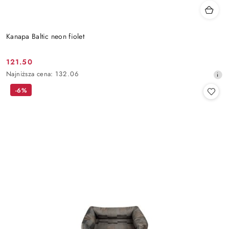
Kanapa Baltic neon fiolet
121.50
Cena
Najniższa
Najniższa cena:
132.06
promocyjna:
cena
-6%
z
30
dni
przed
obniżką