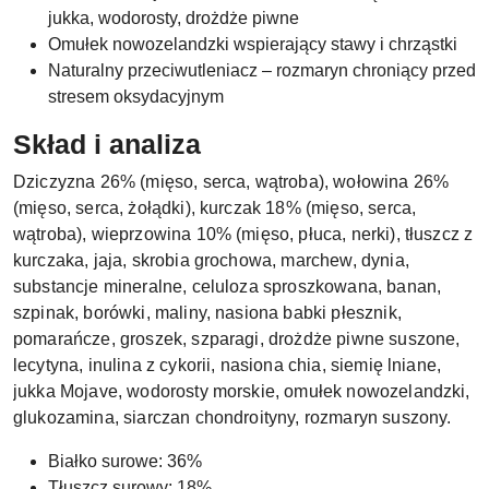
jukka, wodorosty, drożdże piwne
Omułek nowozelandzki wspierający stawy i chrząstki
Naturalny przeciwutleniacz – rozmaryn chroniący przed
stresem oksydacyjnym
Skład i analiza
Dziczyzna 26% (mięso, serca, wątroba), wołowina 26%
(mięso, serca, żołądki), kurczak 18% (mięso, serca,
wątroba), wieprzowina 10% (mięso, płuca, nerki), tłuszcz z
kurczaka, jaja, skrobia grochowa, marchew, dynia,
substancje mineralne, celuloza sproszkowana, banan,
szpinak, borówki, maliny, nasiona babki płesznik,
pomarańcze, groszek, szparagi, drożdże piwne suszone,
lecytyna, inulina z cykorii, nasiona chia, siemię lniane,
jukka Mojave, wodorosty morskie, omułek nowozelandzki,
glukozamina, siarczan chondroityny, rozmaryn suszony.
Białko surowe: 36%
Tłuszcz surowy: 18%