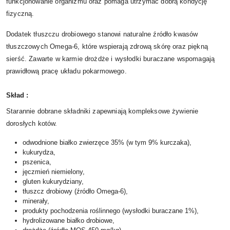
funkcjonowanie organizmu oraz pomaga utrzymać dobrą kondycję
fizyczną.
Dodatek tłuszczu drobiowego stanowi naturalne źródło kwasów
tłuszczowych Omega-6, które wspierają zdrową skórę oraz piękną
sierść. Zawarte w karmie drożdże i wysłodki buraczane wspomagają
prawidłową pracę układu pokarmowego.
Skład :
Starannie dobrane składniki zapewniają kompleksowe żywienie
dorosłych kotów.
odwodnione białko zwierzęce 35% (w tym 9% kurczaka),
kukurydza,
pszenica,
jęczmień niemielony,
gluten kukurydziany,
tłuszcz drobiowy (źródło Omega-6),
minerały,
produkty pochodzenia roślinnego (wysłodki buraczane 1%),
hydrolizowane białko drobiowe,