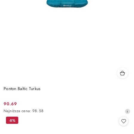
Ponton Baltic Turkus
90.69
Cena
Najniższa
Najniższa cena:
98.58
promocyjna:
cena
-8%
z
30
dni