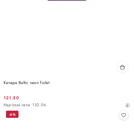
Kanapa Baltic neon fiolet
121.50
Cena
Najniższa
Najniższa cena:
132.06
promocyjna:
cena
-6%
z
30
dni
przed