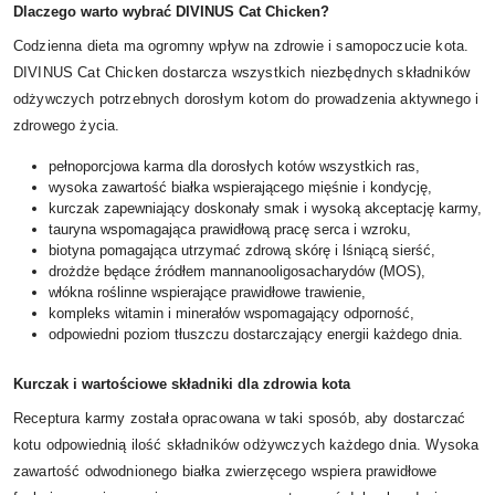
Dlaczego warto wybrać DIVINUS Cat Chicken?
Codzienna dieta ma ogromny wpływ na zdrowie i samopoczucie kota.
DIVINUS Cat Chicken dostarcza wszystkich niezbędnych składników
odżywczych potrzebnych dorosłym kotom do prowadzenia aktywnego i
zdrowego życia.
pełnoporcjowa karma dla dorosłych kotów wszystkich ras,
wysoka zawartość białka wspierającego mięśnie i kondycję,
kurczak zapewniający doskonały smak i wysoką akceptację karmy,
tauryna wspomagająca prawidłową pracę serca i wzroku,
biotyna pomagająca utrzymać zdrową skórę i lśniącą sierść,
drożdże będące źródłem mannanooligosacharydów (MOS),
włókna roślinne wspierające prawidłowe trawienie,
kompleks witamin i minerałów wspomagający odporność,
odpowiedni poziom tłuszczu dostarczający energii każdego dnia.
Kurczak i wartościowe składniki dla zdrowia kota
Receptura karmy została opracowana w taki sposób, aby dostarczać
kotu odpowiednią ilość składników odżywczych każdego dnia. Wysoka
zawartość odwodnionego białka zwierzęcego wspiera prawidłowe