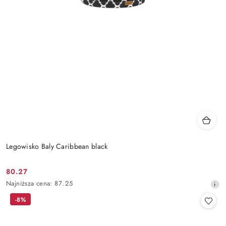
Legowisko Baly Caribbean black
80.27
Cena
Najniższa
Najniższa cena:
87.25
promocyjna:
cena
-8%
z
30
dni