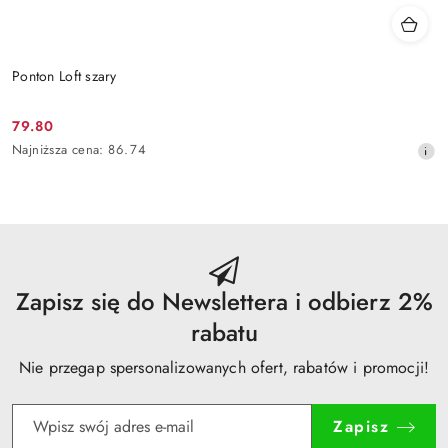
Ponton Loft szary
79.80
Cena
Najniższa
Najniższa cena:
86.74
promocyjna:
cena
z
30
dni
przed
obniżką
Zapisz się do Newslettera i odbierz 2%
rabatu
Nie przegap spersonalizowanych ofert, rabatów i promocji!
Zapisz