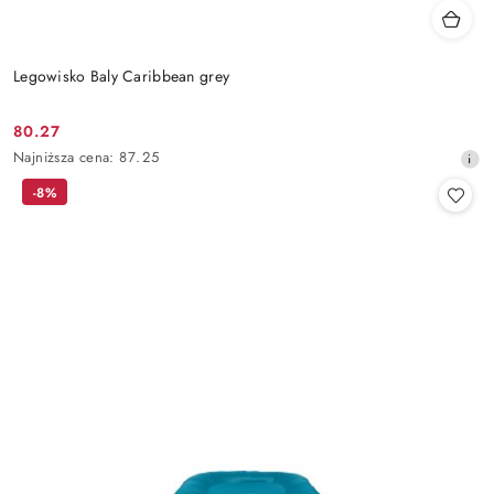
Legowisko Baly Caribbean grey
80.27
Cena
Najniższa
Najniższa cena:
87.25
promocyjna:
cena
-8%
z
30
dni
przed
obniżką