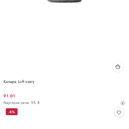
Kanapa Loft szary
91.01
Cena
Najniższa
Najniższa cena:
95.8
promocyjna:
cena
-8%
z
30
dni
przed