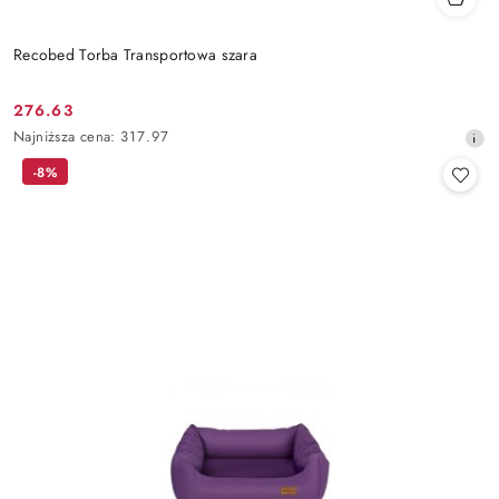
Recobed Torba Transportowa szara
276.63
Cena
Najniższa
Najniższa cena:
317.97
promocyjna:
cena
-8%
z
30
dni
przed
obniżką