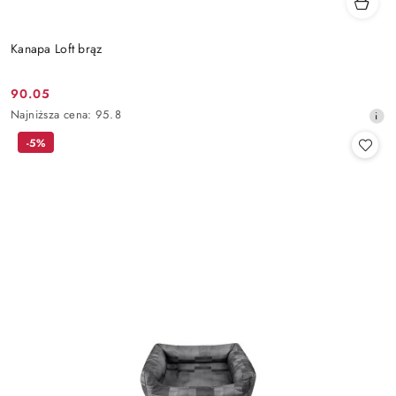
Kanapa Loft brąz
90.05
Cena
Najniższa
Najniższa cena:
95.8
promocyjna:
cena
-5%
z
30
dni
przed
obniżką