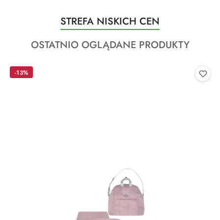
Produkty
STREFA NISKICH CEN
Pomiń karuzelę produktów
o
Produkty
OSTATNIO OGLĄDANE PRODUKTY
statusie:
o
statusie:
-13%