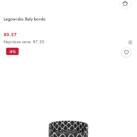
Legowisko Baly bordo
80.27
Cena
Najniższa
Najniższa cena:
87.25
promocyjna:
cena
-8%
z
30
dni
przed
obniżką