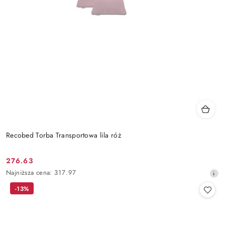
Recobed Torba Transportowa lila róż
276.63
Cena
Najniższa
Najniższa cena:
317.97
promocyjna:
cena
-13%
z
30
dni
przed