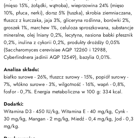
(mięso 15%, żołądki, wątroba), wieprzowina 24% (mięso
10%, płuca, nerki), dorsz 5% (tuszka), skrobia ziemniaczana,
tłuszcz z kurczaka, jaja 3%, gliceryna roślinna, borówki 2%,
groszek 1%, marchew 1%, celuloza sproszkowana, substancje
mineralne, olej lniany 0,2%, lecytyna, nasiona babki płesznik
0,2%, inulina z cykorii 0,2%, produkty drożdży 0,05%
(Saccharomyces cerevisiae AQP 12260 i 12988,
Cyberlindnera jadinii AQP 12549), bazylia 0,01%.
Analiza składu:
białko surowe - 26%, tłuszcz surowy - 15%, popiół surowy -
7%, włókno surowe - 3%, wilgotność - 16%, wapń - 0,8%,
fosfor - 0,7%. Energia metaboliczna w 100 g: 334 kcal.
Dodatki:
Witamina D3 - 450 IU/kg, Witamina E - 40 mg/kg, Cynk -
30 mg/kg, Mangan - 2 mg/kg, Miedź - 0,4 mg/kg, Jod - 0,3
mg/kg.