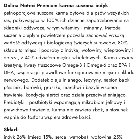
Dolina Noteci Premium karma suszona indyk
-
pełnoporcjowa suszona karma bytowa dla psów wszystkich
ras, pokrywająca w 100% ich dzienne zapotrzebowanie na
składniki odżywcze, w tym witaminy i minerały. Metoda
suszenia ciepłym powietrzem pozwala zachować wysoką
wartość odżywczą i biologiczną świeżych surowców. 80%
składu to mięso i podroby z indyka, wołowiny, wieprzowiny i
dorsza, z 40% udziałem mięśni szkieletowych. Karma zawiera
kreatynę, kwasy tłuszczowe Omega-3 i Omega-6 oraz EPA i
DHA, wspierając prawidłowe funkcjonowanie mięśni i układu
nerwowego. Dodatek oleju lnianego, lecytyny, nasion babki
płesznik, borówki, groszku, marchwi i bazylii wspiera
trawienie, kondycję sierści oraz działa przeciwutleniająco.
Prebiotyki i postbiotyki wspomagają mikrobiom jelitowy i
prawidłowe trawienie. Karma nie zawiera zbóż, a stosunek
wapnia do fosforu wspiera zdrowe kości.
Skład:
indyk 26% (mięso 15%, serca, wątroba), wołowina 25%