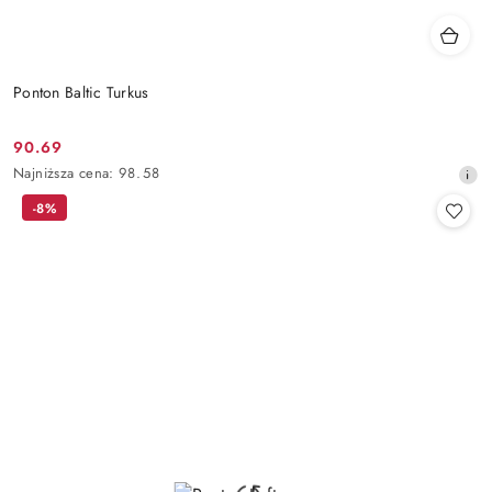
Ponton Baltic Turkus
90.69
Cena
Najniższa
Najniższa cena:
98.58
promocyjna:
cena
-8%
z
30
dni
przed
obniżką