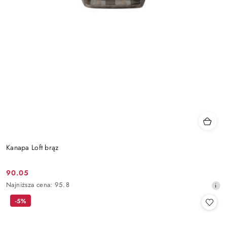
Kanapa Loft brąz
90.05
Cena
Najniższa
Najniższa cena:
95.8
promocyjna:
cena
-5%
z
30
dni