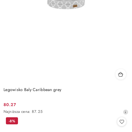
Legowisko Baly Caribbean grey
80.27
Cena
Najniższa
Najniższa cena:
87.25
promocyjna:
cena
-8%
z
30