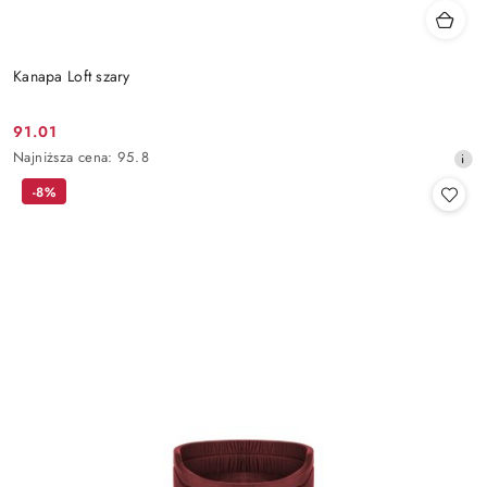
Kanapa Loft szary
91.01
Cena
Najniższa
Najniższa cena:
95.8
promocyjna:
cena
-8%
z
30
dni
przed
obniżką