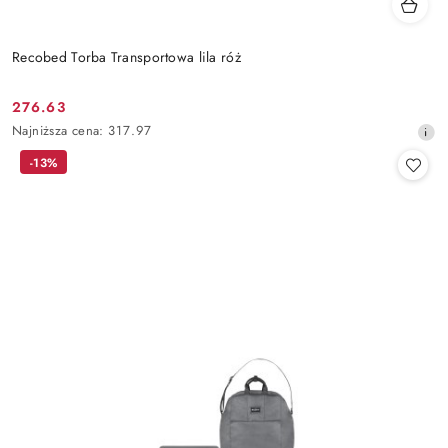
Recobed Torba Transportowa lila róż
276.63
Cena
Najniższa
Najniższa cena:
317.97
promocyjna:
cena
-13%
z
30
dni
przed
obniżką