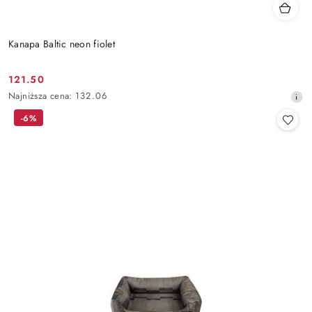
Kanapa Baltic neon fiolet
121.50
Cena
Najniższa
Najniższa cena:
132.06
promocyjna:
cena
-6%
z
30
dni
przed
obniżką