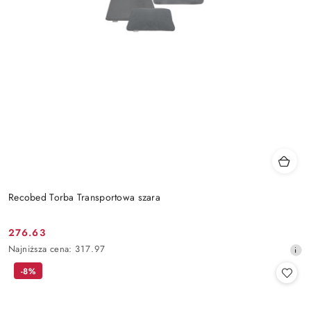
Recobed Torba Transportowa szara
276.63
Cena
Najniższa
Najniższa cena:
317.97
promocyjna:
cena
-8%
z
30
dni
przed