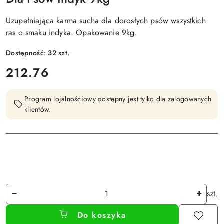
Uzupełniająca karma sucha dla dorosłych psów wszystkich
ras o smaku indyka. Opakowanie 9kg.
Dostępność:
32
szt.
cena:
212.76
Program lojalnościowy dostępny jest tylko dla zalogowanych
klientów.
Ilość
szt.
Do koszyka