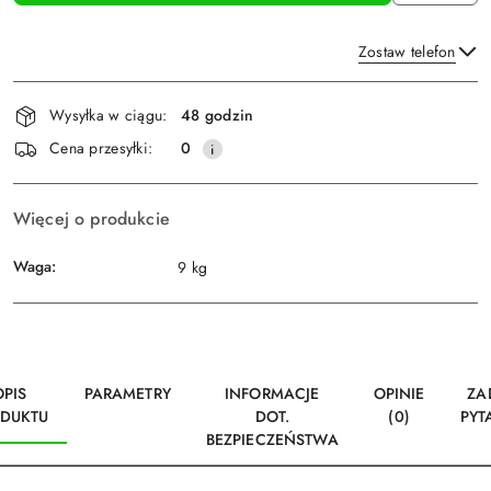
Zostaw telefon
Dostępność
Wysyłka w ciągu:
48 godzin
i
Wyślij
Cena przesyłki:
0
dostawa
Więcej o produkcie
Waga:
9 kg
OPIS
PARAMETRY
INFORMACJE
OPINIE
ZA
DUKTU
DOT.
(0)
PYT
BEZPIECZEŃSTWA