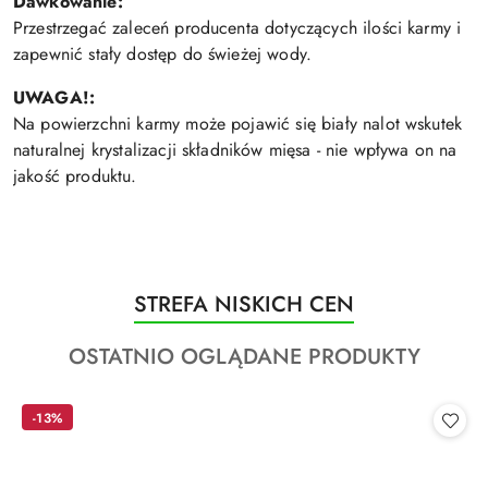
Dawkowanie:
Przestrzegać zaleceń producenta dotyczących ilości karmy i
zapewnić stały dostęp do świeżej wody.
UWAGA!:
Na powierzchni karmy może pojawić się biały nalot wskutek
naturalnej krystalizacji składników mięsa - nie wpływa on na
jakość produktu.
Produkty
STREFA NISKICH CEN
Pomiń karuzelę produktów
o
Produkty
OSTATNIO OGLĄDANE PRODUKTY
statusie:
o
statusie:
-13%