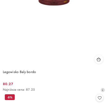
Legowisko Baly bordo
80.27
Cena
Najniższa
Najniższa cena:
87.25
promocyjna:
cena
-8%
z
30
dni