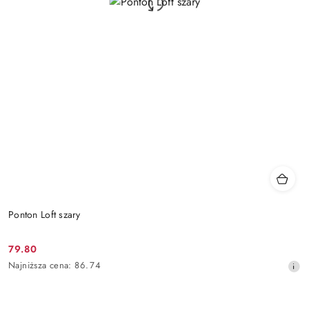
Ponton Loft szary
79.80
Cena
Najniższa
Najniższa cena:
86.74
promocyjna:
cena
z
30