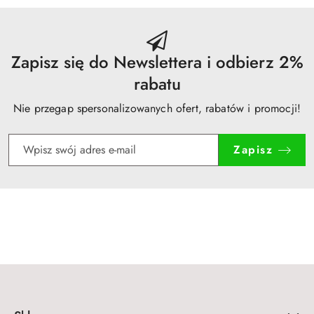
dni
przed
obniżką
Zapisz się do Newslettera i odbierz 2%
rabatu
Nie przegap spersonalizowanych ofert, rabatów i promocji!
Zapisz