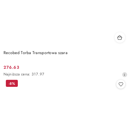
Recobed Torba Transportowa szara
276.63
Cena
Najniższa
Najniższa cena:
317.97
promocyjna:
cena
-8%
z
30
dni
przed
obniżką