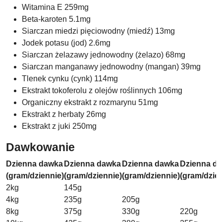
Witamina E 259mg
Beta-karoten 5.1mg
Siarczan miedzi pięciowodny (miedź) 13mg
Jodek potasu (jod) 2.6mg
Siarczan żelazawy jednowodny (żelazo) 68mg
Siarczan manganawy jednowodny (mangan) 39mg
Tlenek cynku (cynk) 114mg
Ekstrakt tokoferolu z olejów roślinnych 106mg
Organiczny ekstrakt z rozmarynu 51mg
Ekstrakt z herbaty 26mg
Ekstrakt z juki 250mg
Dawkowanie
Dzienna dawka
Dzienna dawka
Dzienna dawka
Dzienna d
(gram/dziennie)
(gram/dziennie)
(gram/dziennie)
(gram/dzie
2kg
145g
4kg
235g
205g
8kg
375g
330g
220g