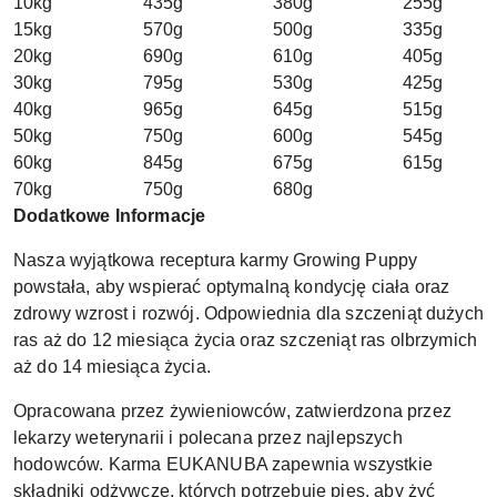
10kg
435g
380g
255g
15kg
570g
500g
335g
20kg
690g
610g
405g
30kg
795g
530g
425g
40kg
965g
645g
515g
50kg
750g
600g
545g
60kg
845g
675g
615g
70kg
750g
680g
Dodatkowe Informacje
Nasza wyjątkowa receptura karmy Growing Puppy
powstała, aby wspierać optymalną kondycję ciała oraz
zdrowy wzrost i rozwój. Odpowiednia dla szczeniąt dużych
ras aż do 12 miesiąca życia oraz szczeniąt ras olbrzymich
aż do 14 miesiąca życia.
Opracowana przez żywieniowców, zatwierdzona przez
lekarzy weterynarii i polecana przez najlepszych
hodowców. Karma EUKANUBA zapewnia wszystkie
składniki odżywcze, których potrzebuje pies, aby żyć