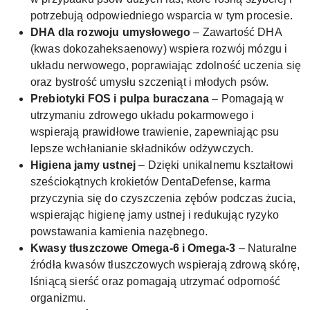
potrzebują odpowiedniego wsparcia w tym procesie.
DHA dla rozwoju umysłowego
– Zawartość DHA
(kwas dokozaheksaenowy) wspiera rozwój mózgu i
układu nerwowego, poprawiając zdolność uczenia się
oraz bystrość umysłu szczeniąt i młodych psów.
Prebiotyki FOS i pulpa buraczana
– Pomagają w
utrzymaniu zdrowego układu pokarmowego i
wspierają prawidłowe trawienie, zapewniając psu
lepsze wchłanianie składników odżywczych.
Higiena jamy ustnej
– Dzięki unikalnemu kształtowi
sześciokątnych krokietów DentaDefense, karma
przyczynia się do czyszczenia zębów podczas żucia,
wspierając higienę jamy ustnej i redukując ryzyko
powstawania kamienia nazębnego.
Kwasy tłuszczowe Omega-6 i Omega-3
– Naturalne
źródła kwasów tłuszczowych wspierają zdrową skórę,
lśniącą sierść oraz pomagają utrzymać odporność
organizmu.