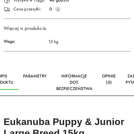
Wysyłka w ciągu:
48 godzin
i
Wyślij
Cena przesyłki:
0
dostawa
Więcej o produkcie
Waga:
15 kg
OPIS
PARAMETRY
INFORMACJE
OPINIE
ZA
DUKTU
DOT.
(0)
PYT
BEZPIECZEŃSTWA
Eukanuba Puppy & Junior
Large Breed 15kg