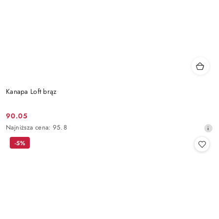
Kanapa Loft brąz
90.05
Cena
Najniższa
Najniższa cena:
95.8
promocyjna:
cena
-5%
z
30
dni
przed
obniżką