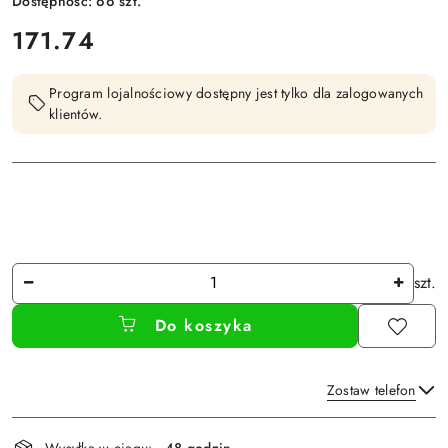
Dostępność:
66
szt.
cena:
171.74
Program lojalnościowy dostępny jest tylko dla zalogowanych
klientów.
Ilość
szt.
Do koszyka
Zostaw telefon
Dostępność