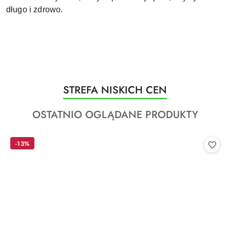
długo i zdrowo.
Produkty
STREFA NISKICH CEN
Pomiń karuzelę produktów
o
Produkty
OSTATNIO OGLĄDANE PRODUKTY
statusie:
o
statusie:
-13%