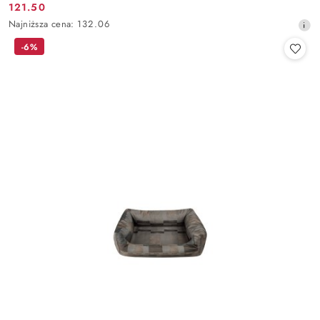
121.50
Cena
Najniższa
Najniższa cena:
132.06
promocyjna:
cena
-6%
z
30
dni
przed
obniżką