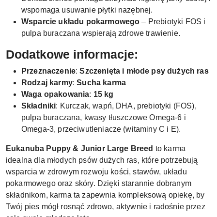
wspomaga usuwanie płytki nazębnej.
Wsparcie układu pokarmowego
– Prebiotyki FOS i
pulpa buraczana wspierają zdrowe trawienie.
Dodatkowe informacje:
Przeznaczenie
:
Szczenięta i młode psy dużych ras
Rodzaj karmy
:
Sucha karma
Waga opakowania
:
15 kg
Składniki
: Kurczak, wapń, DHA, prebiotyki (FOS),
pulpa buraczana, kwasy tłuszczowe Omega-6 i
Omega-3, przeciwutleniacze (witaminy C i E).
Eukanuba Puppy & Junior Large Breed
to karma
idealna dla młodych psów dużych ras, które potrzebują
wsparcia w zdrowym rozwoju kości, stawów, układu
pokarmowego oraz skóry. Dzięki starannie dobranym
składnikom, karma ta zapewnia kompleksową opiekę, by
Twój pies mógł rosnąć zdrowo, aktywnie i radośnie przez