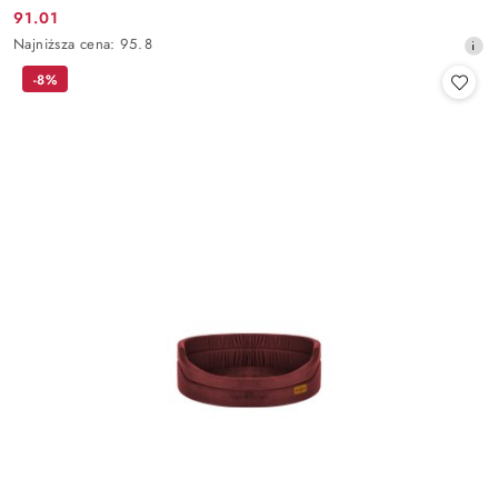
91.01
Cena
Najniższa
Najniższa cena:
95.8
promocyjna:
cena
-8%
z
30
dni
przed
obniżką