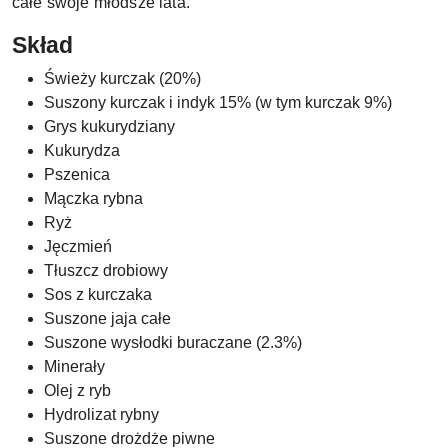
całe swoje młodsze lata.
Skład
Świeży kurczak (20%)
Suszony kurczak i indyk 15% (w tym kurczak 9%)
Grys kukurydziany
Kukurydza
Pszenica
Mączka rybna
Ryż
Jęczmień
Tłuszcz drobiowy
Sos z kurczaka
Suszone jaja całe
Suszone wysłodki buraczane (2.3%)
Minerały
Olej z ryb
Hydrolizat rybny
Suszone drożdże piwne