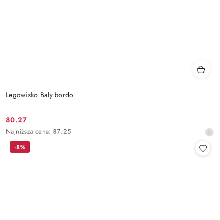
Legowisko Baly bordo
80.27
Cena
Najniższa
Najniższa cena:
87.25
promocyjna:
cena
-8%
z
30
dni
przed
obniżką