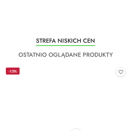
Produkty
STREFA NISKICH CEN
Pomiń karuzelę produktów
o
Produkty
OSTATNIO OGLĄDANE PRODUKTY
statusie:
o
statusie:
-13%