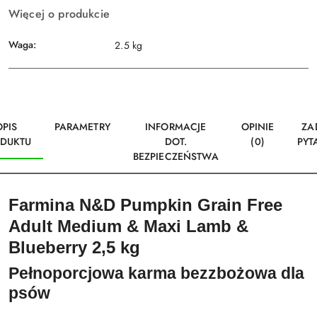
Więcej o produkcie
Waga:
2.5 kg
OPIS
PARAMETRY
INFORMACJE
OPINIE
ZA
DUKTU
DOT.
(0)
PYT
BEZPIECZEŃSTWA
Farmina N&D Pumpkin Grain Free
Adult Medium & Maxi Lamb &
Blueberry 2,5 kg
Pełnoporcjowa karma bezzbożowa dla
psów