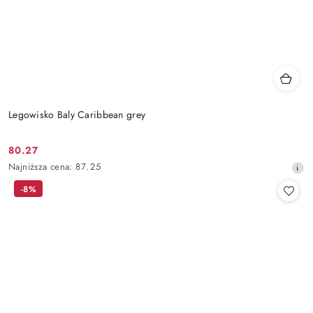
Legowisko Baly Caribbean grey
80.27
Cena
Najniższa
Najniższa cena:
87.25
promocyjna:
cena
-8%
z
30
dni
przed
obniżką