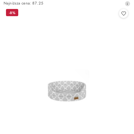
Najniższa
Najniższa cena:
87.25
promocyjna:
cena
-8%
z
30
dni
przed
obniżką