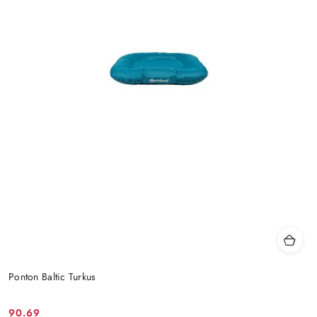
Ponton Baltic Turkus
90.69