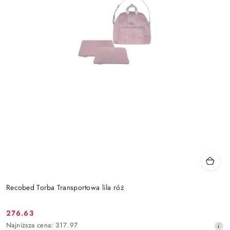
Recobed Torba Transportowa lila róż
276.63
Cena
Najniższa
Najniższa cena:
317.97