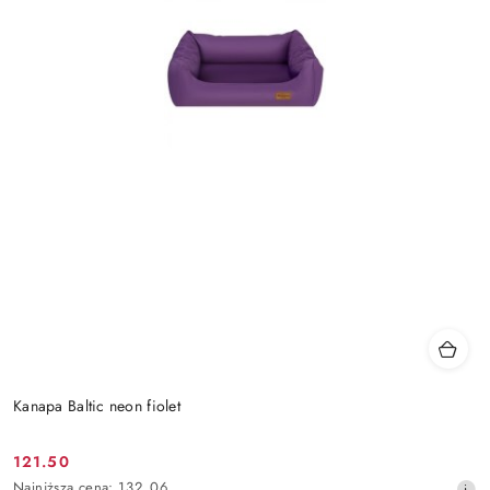
Kanapa Baltic neon fiolet
121.50
Cena
Najniższa
Najniższa cena:
132.06