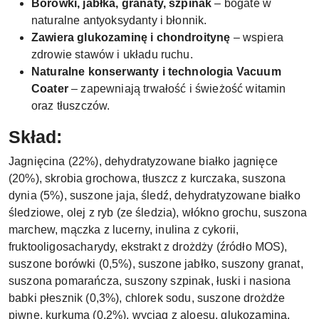
Borówki, jabłka, granaty, szpinak
– bogate w
naturalne antyoksydanty i błonnik.
Zawiera glukozaminę i chondroitynę
– wspiera
zdrowie stawów i układu ruchu.
Naturalne konserwanty i technologia Vacuum
Coater
– zapewniają trwałość i świeżość witamin
oraz tłuszczów.
Skład:
Jagnięcina (22%), dehydratyzowane białko jagnięce
(20%), skrobia grochowa, tłuszcz z kurczaka, suszona
dynia (5%), suszone jaja, śledź, dehydratyzowane białko
śledziowe, olej z ryb (ze śledzia), włókno grochu, suszona
marchew, mączka z lucerny, inulina z cykorii,
fruktooligosacharydy, ekstrakt z drożdży (źródło MOS),
suszone borówki (0,5%), suszone jabłko, suszony granat,
suszona pomarańcza, suszony szpinak, łuski i nasiona
babki płesznik (0,3%), chlorek sodu, suszone drożdże
piwne, kurkuma (0,2%), wyciąg z aloesu, glukozamina,