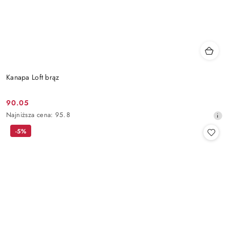
Kanapa Loft brąz
90.05
Cena
Najniższa
Najniższa cena:
95.8
promocyjna:
cena
-5%
z
30
dni
przed
obniżką