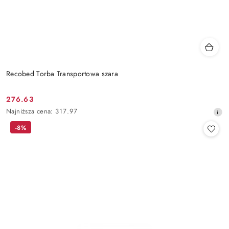
Recobed Torba Transportowa szara
276.63
Cena
Najniższa
Najniższa cena:
317.97
promocyjna:
cena
-8%
z
30
dni
przed
obniżką