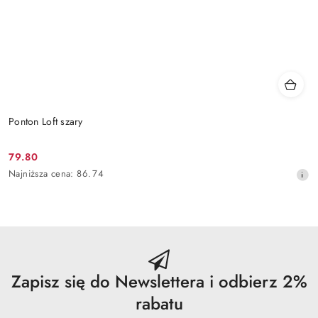
Ponton Loft szary
79.80
Cena
Najniższa
Najniższa cena:
86.74
promocyjna:
cena
z
30
dni
przed
obniżką
Zapisz się do Newslettera i odbierz 2%
rabatu