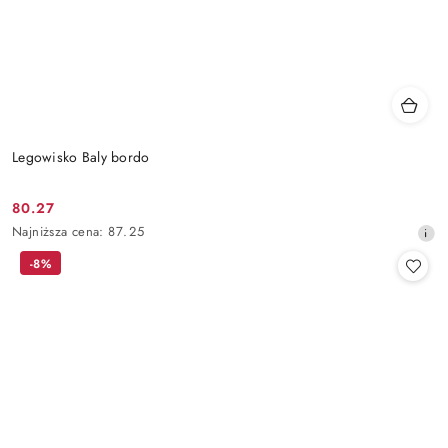
Legowisko Baly bordo
80.27
Cena
Najniższa
Najniższa cena:
87.25
promocyjna:
cena
-8%
z
30
dni
przed
obniżką