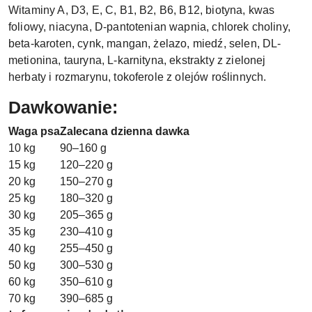
Witaminy A, D3, E, C, B1, B2, B6, B12, biotyna, kwas
foliowy, niacyna, D-pantotenian wapnia, chlorek choliny,
beta-karoten, cynk, mangan, żelazo, miedź, selen, DL-
metionina, tauryna, L-karnityna, ekstrakty z zielonej
herbaty i rozmarynu, tokoferole z olejów roślinnych.
Dawkowanie:
Waga psa
Zalecana dzienna dawka
10 kg
90–160 g
15 kg
120–220 g
20 kg
150–270 g
25 kg
180–320 g
30 kg
205–365 g
35 kg
230–410 g
40 kg
255–450 g
50 kg
300–530 g
60 kg
350–610 g
70 kg
390–685 g