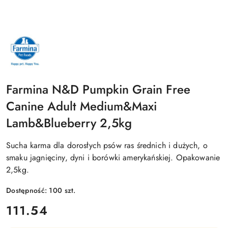
NAZWA
PRODUCENTA:
FARMINA
Farmina N&D Pumpkin Grain Free
Canine Adult Medium&Maxi
Lamb&Blueberry 2,5kg
Sucha karma dla dorosłych psów ras średnich i dużych, o
smaku jagnięciny, dyni i borówki amerykańskiej. Opakowanie
2,5kg.
Dostępność:
100
szt.
cena:
111.54