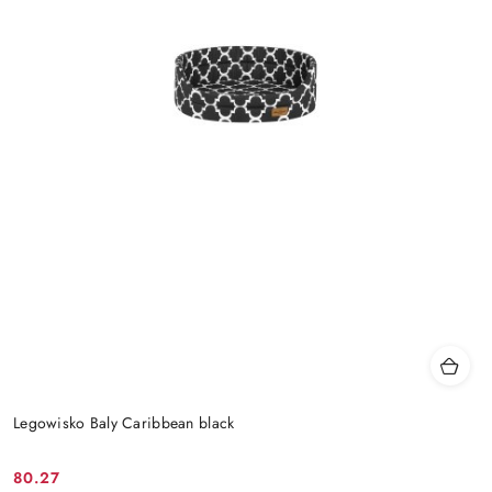
Legowisko Baly Caribbean black
80.27
Cena