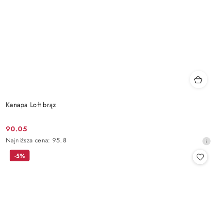
Kanapa Loft brąz
90.05
Cena
Najniższa
Najniższa cena:
95.8
promocyjna:
cena
-5%
z
30
dni
przed
obniżką