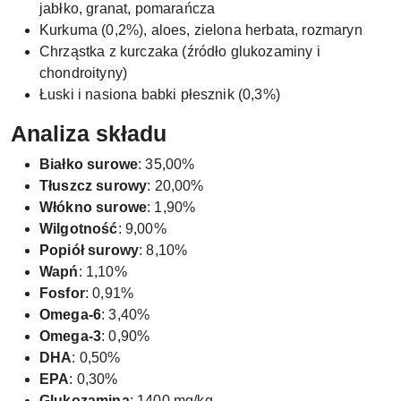
jabłko, granat, pomarańcza
Kurkuma (0,2%), aloes, zielona herbata, rozmaryn
Chrząstka z kurczaka (źródło glukozaminy i
chondroityny)
Łuski i nasiona babki płesznik (0,3%)
Analiza składu
Białko surowe
: 35,00%
Tłuszcz surowy
: 20,00%
Włókno surowe
: 1,90%
Wilgotność
: 9,00%
Popiół surowy
: 8,10%
Wapń
: 1,10%
Fosfor
: 0,91%
Omega-6
: 3,40%
Omega-3
: 0,90%
DHA
: 0,50%
EPA
: 0,30%
Glukozamina
: 1400 mg/kg