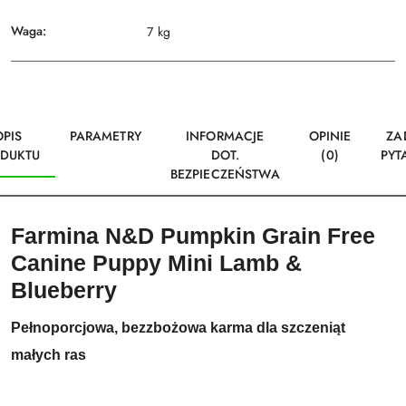
Waga:
7 kg
OPIS
PARAMETRY
INFORMACJE
OPINIE
ZA
DUKTU
DOT.
(0)
PYT
BEZPIECZEŃSTWA
Farmina N&D Pumpkin Grain Free
Canine Puppy Mini Lamb &
Blueberry
Pełnoporcjowa, bezzbożowa karma dla szczeniąt
małych ras