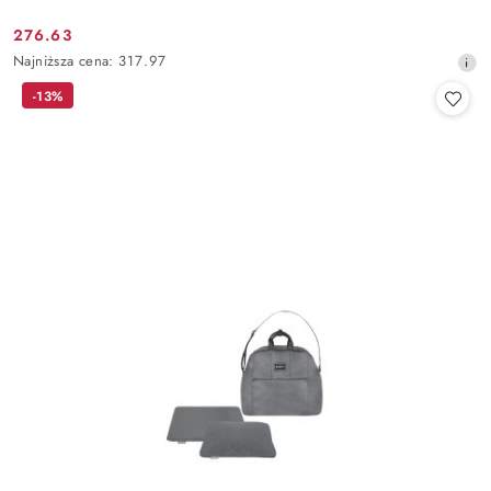
276.63
Cena
Najniższa
Najniższa cena:
317.97
promocyjna:
cena
-13%
z
30
dni
przed
obniżką