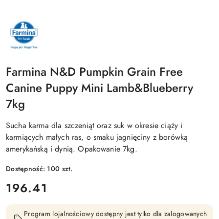
NAZWA
PRODUCENTA:
FARMINA
Farmina N&D Pumpkin Grain Free
Canine Puppy Mini Lamb&Blueberry
7kg
Sucha karma dla szczeniąt oraz suk w okresie ciąży i
karmiących małych ras, o smaku jagnięciny z borówką
amerykańską i dynią. Opakowanie 7kg.
Dostępność:
100
szt.
cena:
196.41
Program lojalnościowy dostępny jest tylko dla zalogowanych