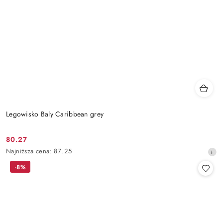
Legowisko Baly Caribbean grey
80.27
Cena
Najniższa
Najniższa cena:
87.25
promocyjna:
cena
-8%
z
30
dni
przed
obniżką