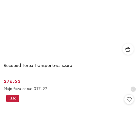
Recobed Torba Transportowa szara
276.63
Cena
Najniższa
Najniższa cena:
317.97
promocyjna:
cena
-8%
z
30
dni
przed
obniżką