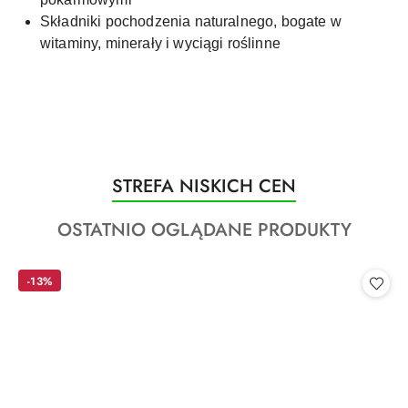
Składniki pochodzenia naturalnego, bogate w
witaminy, minerały i wyciągi roślinne
Produkty
STREFA NISKICH CEN
Pomiń karuzelę produktów
o
Produkty
OSTATNIO OGLĄDANE PRODUKTY
statusie:
o
statusie:
-13%