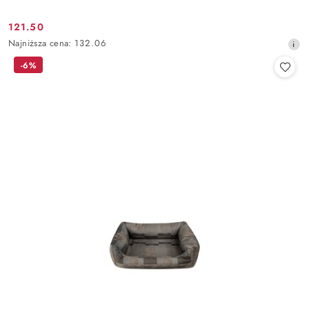
121.50
Cena
Najniższa
Najniższa cena:
132.06
promocyjna:
cena
-6%
z
30
dni
przed
obniżką