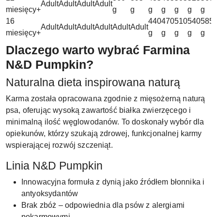
Adult
Adult
Adult
Adult
miesięcy+
g
g
g
g
g
g
g
16
440
470
510
540
585
Adult
Adult
Adult
Adult
Adult
Adult
miesięcy+
g
g
g
g
g
Dlaczego warto wybrać Farmina
N&D Pumpkin?
Naturalna dieta inspirowana naturą
Karma została opracowana zgodnie z mięsożerną naturą
psa, oferując wysoką zawartość białka zwierzęcego i
minimalną ilość węglowodanów. To doskonały wybór dla
opiekunów, którzy szukają zdrowej, funkcjonalnej karmy
wspierającej rozwój szczeniąt.
Linia N&D Pumpkin
Innowacyjna formuła z dynią jako źródłem błonnika i
antyoksydantów
Brak zbóż – odpowiednia dla psów z alergiami
pokarmowymi