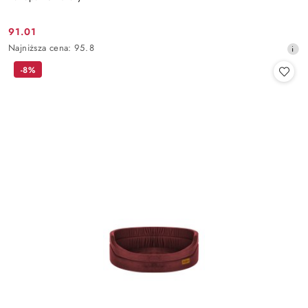
91.01
Cena
Najniższa
Najniższa cena:
95.8
promocyjna:
cena
-8%
z
30
dni
przed
obniżką