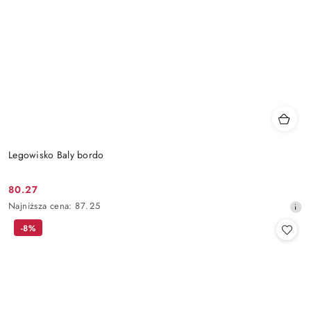
Legowisko Baly bordo
80.27
Cena
Najniższa
Najniższa cena:
87.25
promocyjna:
cena
-8%
z
30
dni
przed
obniżką