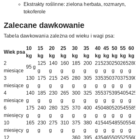
Ekstrakty roślinne: zielona herbata, rozmaryn,
tokoferole
Zalecane dawkowanie
Tabela dawkowania zależna od wieku i wagi psa:
10
15
20
25
30
35
40
45
50
55
60
Wiek psa
kg
kg
kg
kg
kg
kg
kg
kg
kg
kg
kg
2
125
140
160
185
200
215
230
250
265
280
95 g
miesiące
g
g
g
g
g
g
g
g
g
g
3
130
175
215
245
280
305
335
350
370
375
390
miesiące
g
g
g
g
g
g
g
g
g
g
g
4
140
185
230
265
300
325
355
375
395
405
425
miesiące
g
g
g
g
g
g
g
g
g
g
g
6
175
240
280
325
370
400
450
480
520
545
585
miesięcy
g
g
g
g
g
g
g
g
g
g
g
10
165
230
275
310
375
380
415
445
485
505
540
miesięcy
g
g
g
g
g
g
g
g
g
g
g
12
360
395
435
465
505
525
560