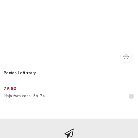
Ponton Loft szary
79.80
Cena
Najniższa
Najniższa cena:
86.74
promocyjna:
cena
z
30
dni
przed
obniżką