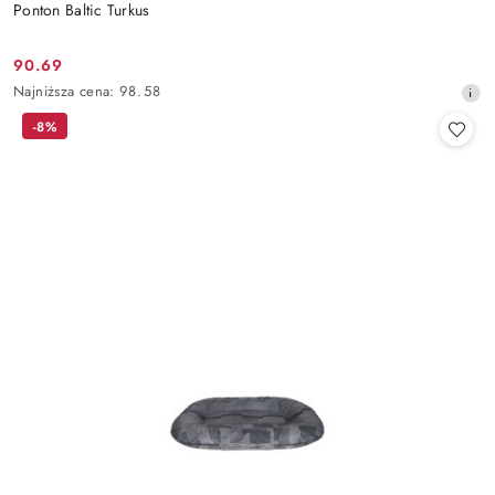
Ponton Baltic Turkus
90.69
Cena
Najniższa
Najniższa cena:
98.58
promocyjna:
cena
-8%
z
30
dni
przed
obniżką