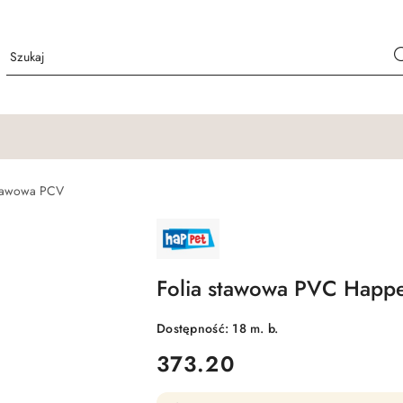
stawowa PCV
NAZWA
PRODUCENTA:
HAPPET
Folia stawowa PVC Happ
Dostępność:
18
m. b.
cena:
373.20