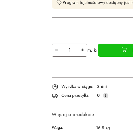
Program lojalnościowy dostępny jest t
Ilość
m. b.
Dostępność
Wysyłka w ciągu:
3 dni
i
Cena przesyłki:
0
dostawa
Więcej o produkcie
Waga:
16.8 kg