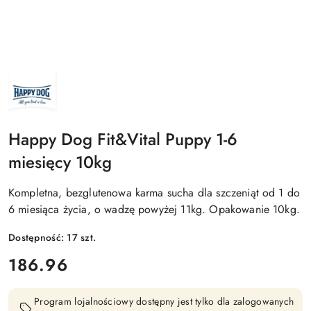
NAZWA
PRODUCENTA:
HAPPY
DOG
Happy Dog Fit&Vital Puppy 1-6
miesięcy 10kg
Kompletna, bezglutenowa karma sucha dla szczeniąt od 1 do
6 miesiąca życia, o wadzę powyżej 11kg. Opakowanie 10kg.
Dostępność:
17
szt.
cena:
186.96
Program lojalnościowy dostępny jest tylko dla zalogowanych