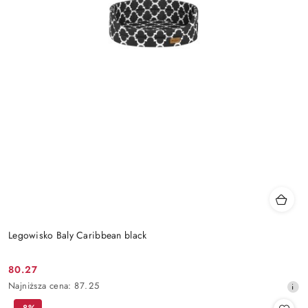
Legowisko Baly Caribbean black
80.27
Cena
Najniższa
Najniższa cena:
87.25
promocyjna:
cena