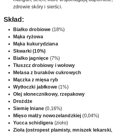
zdrowie skóry i sierści.
Skład:
Białko drobiowe
(18%)
Mąka ryżowa
Mąka kukurydziana
Skwarki (10%)
Białko jagnięce
(7%)
Tłuszcz drobiowy i wołowy
Melasa z buraków cukrowych
Mączka z mięsa ryb
Wytłoczki jabłkowe
(1%)
Olej słonecznikowy, rzepakowy
Drożdże
Siemię lniane
(0,16%)
Mięso małży nowozelandzkiej
(0,04%)
Yucca schidigera
(zioło)
Zioła (ostropest plamisty, mniszek lekarski,