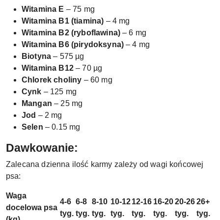
Witamina E
– 75 mg
Witamina B1 (tiamina)
– 4 mg
Witamina B2 (ryboflawina)
– 6 mg
Witamina B6 (pirydoksyna)
– 4 mg
Biotyna
– 575 µg
Witamina B12
– 70 µg
Chlorek choliny
– 60 mg
Cynk
– 125 mg
Mangan
– 25 mg
Jod
– 2 mg
Selen
– 0.15 mg
Dawkowanie:
Zalecana dzienna ilość karmy zależy od wagi końcowej
psa:
Waga
4-6
6-8
8-10
10-12
12-16
16-20
20-26
26+
docelowa psa
tyg.
tyg.
tyg.
tyg.
tyg.
tyg.
tyg.
tyg.
(kg)