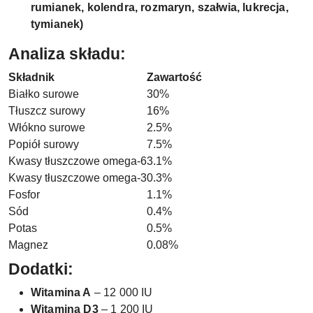
rumianek, kolendra, rozmaryn, szałwia, lukrecja,
tymianek)
Analiza składu:
Składnik
Zawartość
Białko surowe
30%
Tłuszcz surowy
16%
Włókno surowe
2.5%
Popiół surowy
7.5%
Kwasy tłuszczowe omega-6
3.1%
Kwasy tłuszczowe omega-3
0.3%
Fosfor
1.1%
Sód
0.4%
Potas
0.5%
Magnez
0.08%
Dodatki:
Witamina A
– 12 000 IU
Witamina D3
– 1 200 IU