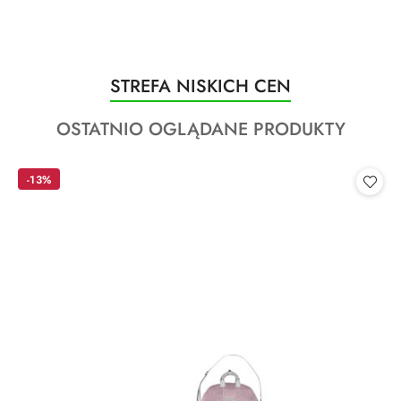
Produkty
STREFA NISKICH CEN
Pomiń karuzelę produktów
o
Produkty
OSTATNIO OGLĄDANE PRODUKTY
statusie:
o
statusie:
-13%