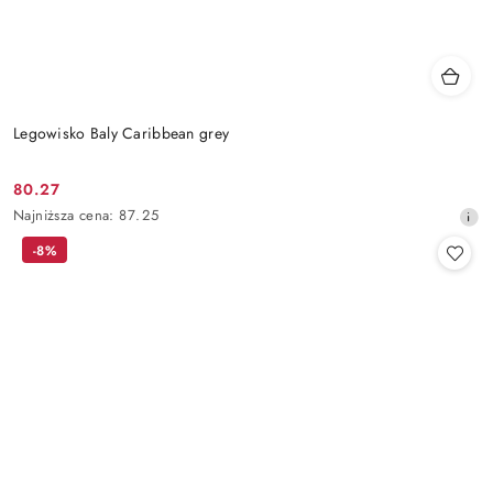
Legowisko Baly Caribbean grey
80.27
Cena
Najniższa
Najniższa cena:
87.25
promocyjna:
cena
-8%
z
30
dni
przed
obniżką