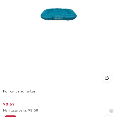
Ponton Baltic Turkus
90.69
Cena
Najniższa
Najniższa cena:
98.58
promocyjna:
cena