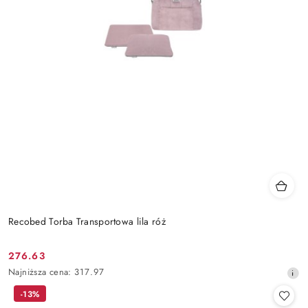
Recobed Torba Transportowa lila róż
276.63
Cena
Najniższa
Najniższa cena:
317.97
promocyjna:
cena
-13%
z