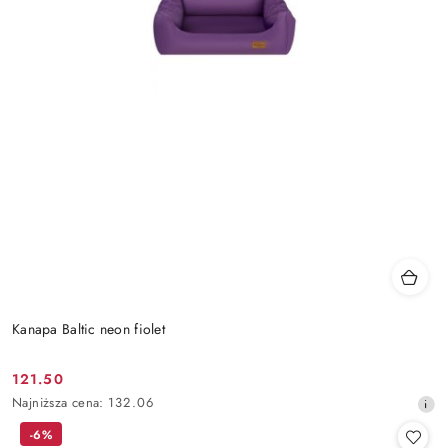
Kanapa Baltic neon fiolet
121.50
Cena
Najniższa
Najniższa cena:
132.06
promocyjna:
cena
-6%
z