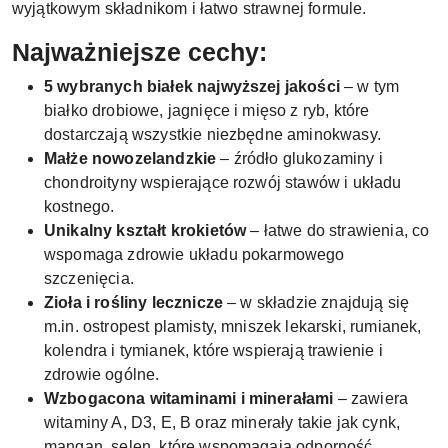
wyjątkowym składnikom i łatwo strawnej formule.
Najważniejsze cechy:
5 wybranych białek najwyższej jakości
– w tym
białko drobiowe, jagnięce i mięso z ryb, które
dostarczają wszystkie niezbędne aminokwasy.
Małże nowozelandzkie
– źródło glukozaminy i
chondroityny wspierające rozwój stawów i układu
kostnego.
Unikalny kształt krokietów
– łatwe do strawienia, co
wspomaga zdrowie układu pokarmowego
szczenięcia.
Zioła i rośliny lecznicze
– w składzie znajdują się
m.in. ostropest plamisty, mniszek lekarski, rumianek,
kolendra i tymianek, które wspierają trawienie i
zdrowie ogólne.
Wzbogacona witaminami i minerałami
– zawiera
witaminy A, D3, E, B oraz minerały takie jak cynk,
mangan, selen, które wspomagają odporność,