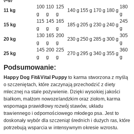
100
110
125
180
11 kg
140 g
155 g
170 g
180 g
g
g
g
g
115
145
165
245
15 kg
185 g
205 g
230 g
240 g
g
g
g
g
130
165
200
305
20 kg
230 g
250 g
285 g
300 g
g
g
g
g
145
200
225
360
25 kg
270 g
295 g
340 g
355 g
g
g
g
g
Podsumowanie:
Happy Dog Fit&Vital Puppy
to karma stworzona z myślą
o szczeniętach, które zaczynają przechodzić z diety
mlecznej na stałe pożywienie. Dzięki wysokiej jakości
białkom, małżom nowozelandzkim oraz ziołom, karma
wspomaga prawidłowy rozwój stawów, układu
trawiennego i odpornościowego młodego psa. Jest to
doskonały wybór dla szczeniąt średnich i dużych ras, które
potrzebują wsparcia w intensywnym okresie wzrostu.