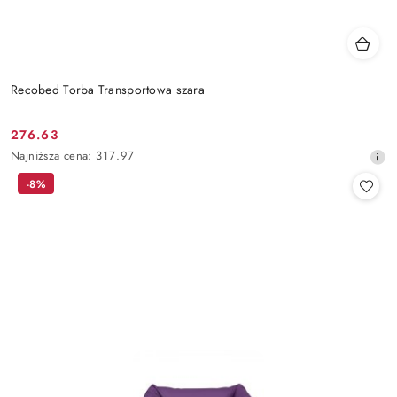
Recobed Torba Transportowa szara
276.63
Cena
Najniższa
Najniższa cena:
317.97
promocyjna:
cena
-8%
z
30
dni
przed
obniżką