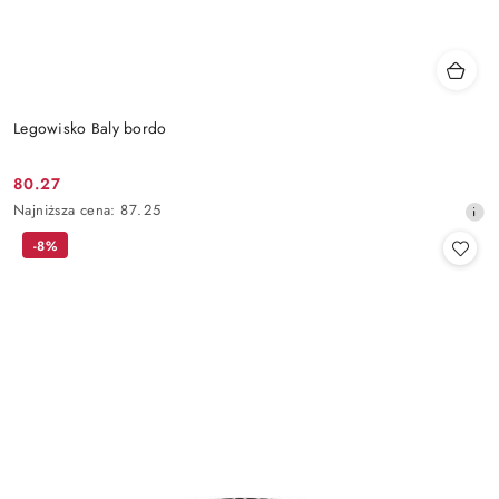
Legowisko Baly bordo
80.27
Cena
Najniższa
Najniższa cena:
87.25
promocyjna:
cena
-8%
z
30
dni
przed
obniżką