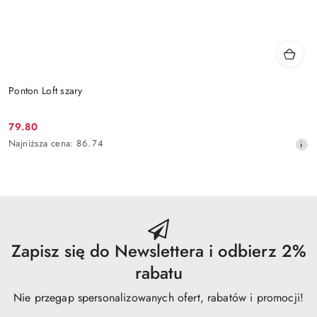
Ponton Loft szary
79.80
Cena
Najniższa
Najniższa cena:
86.74
promocyjna:
cena
z
30
dni
przed
obniżką
Zapisz się do Newslettera i odbierz 2%
rabatu
Nie przegap spersonalizowanych ofert, rabatów i promocji!