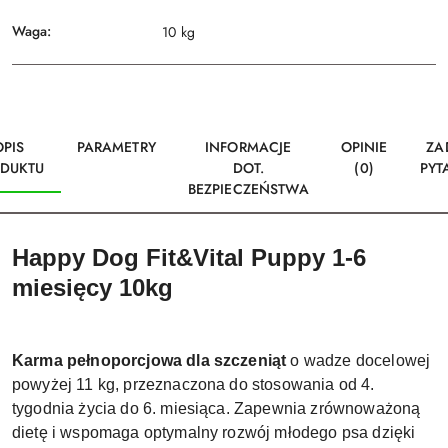
Waga:
10 kg
OPIS
PARAMETRY
INFORMACJE
OPINIE
ZA
DUKTU
DOT.
(0)
PYT
BEZPIECZEŃSTWA
Happy Dog Fit&Vital Puppy 1-6
miesięcy 10kg
Karma pełnoporcjowa dla szczeniąt
o wadze docelowej
powyżej 11 kg, przeznaczona do stosowania od 4.
tygodnia życia do 6. miesiąca. Zapewnia zrównoważoną
dietę i wspomaga optymalny rozwój młodego psa dzięki