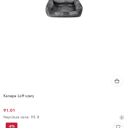
Kanapa Loft szary
91.01
Cena
Najniższa
Najniższa cena:
95.8
promocyjna:
cena
-8%
z