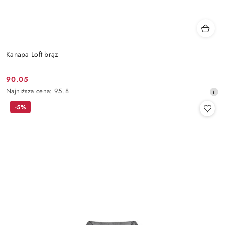
Kanapa Loft brąz
90.05
Cena
Najniższa
Najniższa cena:
95.8
promocyjna:
cena
-5%
z
30
dni
przed
obniżką