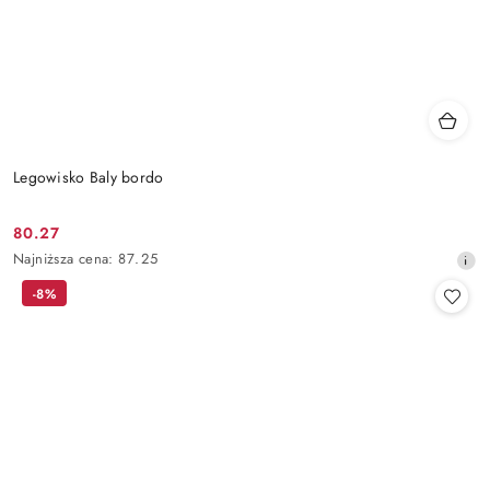
Legowisko Baly bordo
80.27
Cena
Najniższa
Najniższa cena:
87.25
promocyjna:
cena
-8%
z
30
dni
przed
obniżką