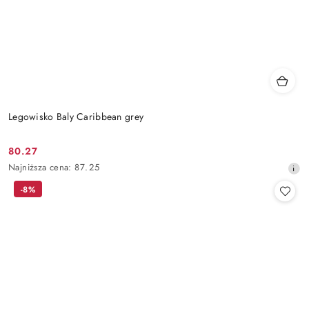
Legowisko Baly Caribbean grey
80.27
Cena
Najniższa
Najniższa cena:
87.25
promocyjna:
cena
-8%
z
30
dni
przed
obniżką