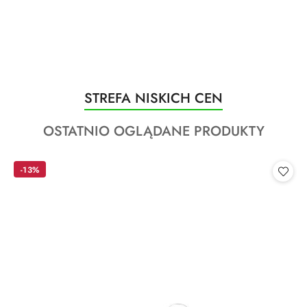
Produkty
STREFA NISKICH CEN
Pomiń karuzelę produktów
o
Produkty
OSTATNIO OGLĄDANE PRODUKTY
statusie:
o
statusie:
-13%