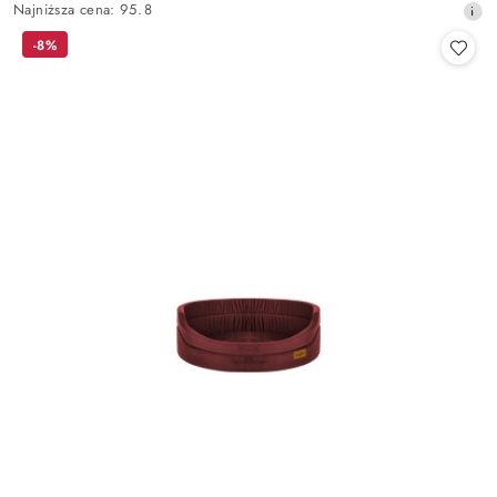
Najniższa
Najniższa cena:
95.8
promocyjna:
cena
-8%
z
30
dni
przed
obniżką