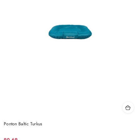
Ponton Baltic Turkus
90.69