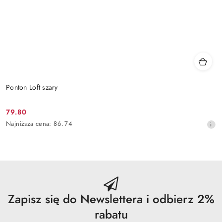
Ponton Loft szary
79.80
Cena
Najniższa
Najniższa cena:
86.74
promocyjna:
cena
z
30
dni
przed
obniżką
Zapisz się do Newslettera i odbierz 2%
rabatu