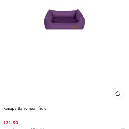
Kanapa Baltic neon fiolet
121.50
Cena