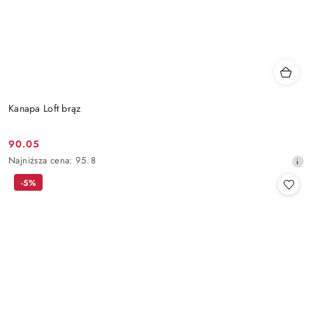
Kanapa Loft brąz
90.05
Cena
Najniższa
Najniższa cena:
95.8
promocyjna:
cena
-5%
z
30
dni
przed
obniżką