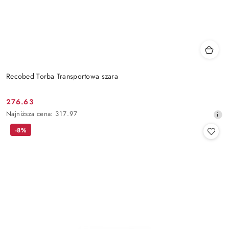
Recobed Torba Transportowa szara
276.63
Cena
Najniższa
Najniższa cena:
317.97
promocyjna:
cena
-8%
z
30
dni
przed
obniżką