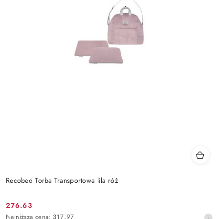
Recobed Torba Transportowa lila róż
276.63
Cena
Najniższa
Najniższa cena:
317.97