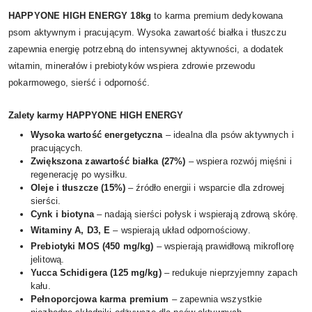
HAPPYONE HIGH ENERGY 18kg
to karma premium dedykowana
psom aktywnym i pracującym. Wysoka zawartość białka i tłuszczu
zapewnia energię potrzebną do intensywnej aktywności, a dodatek
witamin, minerałów i prebiotyków wspiera zdrowie przewodu
pokarmowego, sierść i odporność.
Zalety karmy HAPPYONE HIGH ENERGY
Wysoka wartość energetyczna
– idealna dla psów aktywnych i
pracujących.
Zwiększona zawartość białka (27%)
– wspiera rozwój mięśni i
regenerację po wysiłku.
Oleje i tłuszcze (15%)
– źródło energii i wsparcie dla zdrowej
sierści.
Cynk i biotyna
– nadają sierści połysk i wspierają zdrową skórę.
Witaminy A, D3, E
– wspierają układ odpornościowy.
Prebiotyki MOS (450 mg/kg)
– wspierają prawidłową mikroflorę
jelitową.
Yucca Schidigera (125 mg/kg)
– redukuje nieprzyjemny zapach
kału.
Pełnoporcjowa karma premium
– zapewnia wszystkie