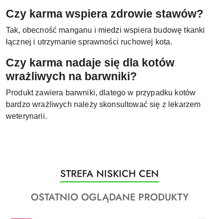
Czy karma wspiera zdrowie stawów?
Tak, obecność manganu i miedzi wspiera budowę tkanki
łącznej i utrzymanie sprawności ruchowej kota.
Czy karma nadaje się dla kotów
wrażliwych na barwniki?
Produkt zawiera barwniki, dlatego w przypadku kotów
bardzo wrażliwych należy skonsultować się z lekarzem
weterynarii.
Produkty
STREFA NISKICH CEN
Pomiń karuzelę produktów
o
Produkty
OSTATNIO OGLĄDANE PRODUKTY
statusie:
o