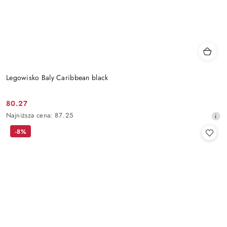
Legowisko Baly Caribbean black
80.27
Cena
Najniższa
Najniższa cena:
87.25
promocyjna:
cena
-8%
z
30
dni
przed
obniżką