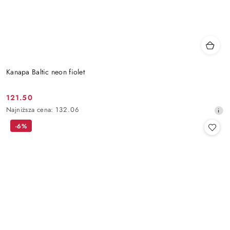
Kanapa Baltic neon fiolet
121.50
Cena
Najniższa
Najniższa cena:
132.06
promocyjna:
cena
-6%
z
30
dni
przed
obniżką