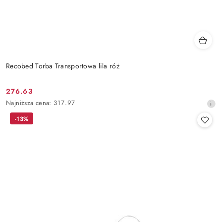
Recobed Torba Transportowa lila róż
276.63
Cena
Najniższa
Najniższa cena:
317.97
promocyjna:
cena
-13%
z
30
dni
przed
obniżką