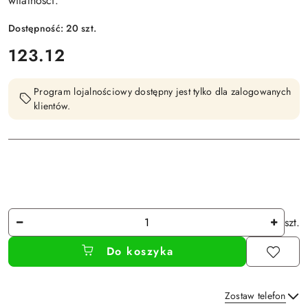
witalności.
Dostępność:
20
szt.
cena:
123.12
Program lojalnościowy dostępny jest tylko dla zalogowanych
klientów.
Ilość
szt.
Do koszyka
Zostaw telefon