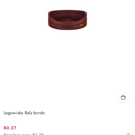
Legowisko Baly bordo
80.27
Cena
Najniższa
Najniższa cena:
87.25