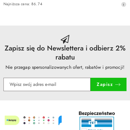
Cena
Najniższa
Najniższa cena:
86.74
promocyjna:
cena
z
30
dni
przed
obniżką
Zapisz się do Newslettera i odbierz 2%
rabatu
Nie przegap spersonalizowanych ofert, rabatów i promocji!
Zapisz