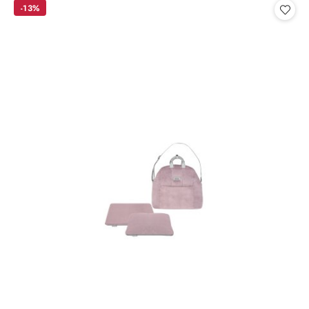
statusie:
-13%