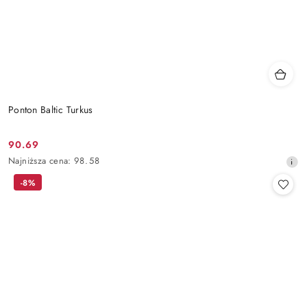
Ponton Baltic Turkus
90.69
Cena
Najniższa
Najniższa cena:
98.58
promocyjna:
cena
-8%
z
30
dni
przed
obniżką