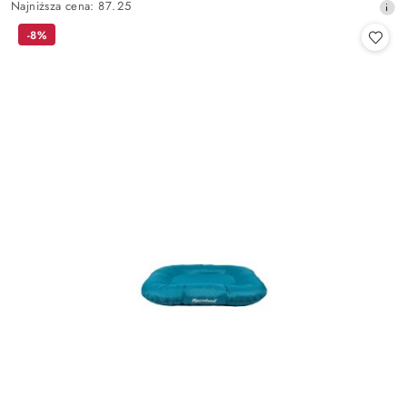
Najniższa
Najniższa cena:
87.25
promocyjna:
cena
-8%
z
30
dni
przed
obniżką