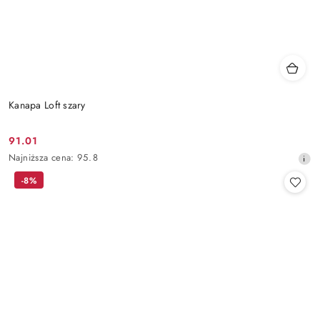
Kanapa Loft szary
91.01
Cena
Najniższa
Najniższa cena:
95.8
promocyjna:
cena
-8%
z
30
dni
przed
obniżką