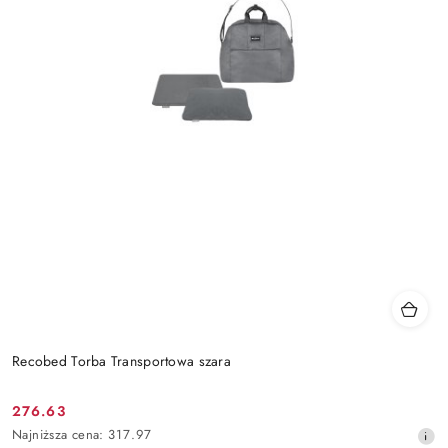
Recobed Torba Transportowa szara
276.63
Cena
Najniższa
Najniższa cena:
317.97
promocyjna: