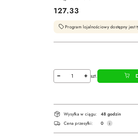
cena:
127.33
Program lojalnościowy dostępny jest t
Ilość
szt.
Dostępność
Wysyłka w ciągu:
48 godzin
i
Cena przesyłki:
0
dostawa