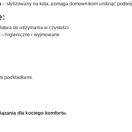
a
– stylizowany na kota, pomaga domownikom uniknąć podwój
e:
 łatwa do utrzymania w czystości
j
– higieniczne i wyjmowane
mi podkładkami.
iązania dla kociego komfortu.