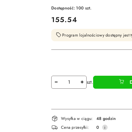
Dostępność:
100
szt.
cena:
155.54
Program lojalnościowy dostępny jest t
Ilość
szt.
Dostępność
Wysyłka w ciągu:
48 godzin
i
Cena przesyłki:
0