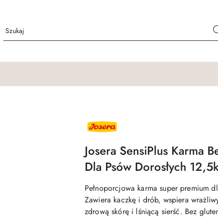
NAZWA
PRODUCENTA:
JOSERA
Josera SensiPlus Karma 
Dla Psów Dorosłych 12,5
Pełnoporcjowa karma super premium dla
Zawiera kaczkę i drób, wspiera wrażli
zdrową skórę i lśniącą sierść. Bez glut