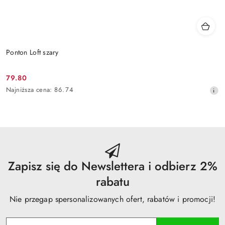
Ponton Loft szary
79.80
Cena
Najniższa
Najniższa cena:
86.74
promocyjna:
cena
z
30
dni
przed
obniżką
Zapisz się do Newslettera i odbierz 2%
rabatu
Nie przegap spersonalizowanych ofert, rabatów i promocji!