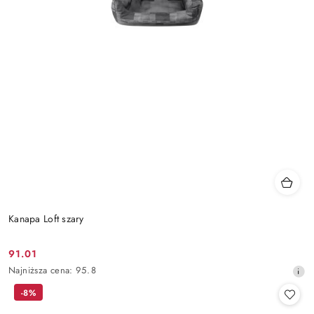
Kanapa Loft szary
91.01
Cena
Najniższa
Najniższa cena:
95.8
promocyjna:
cena
-8%
z
30