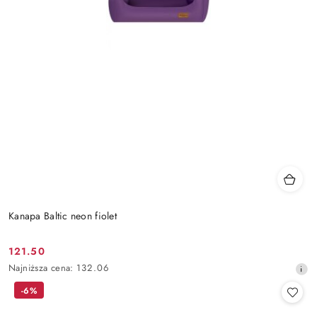
Kanapa Baltic neon fiolet
121.50
Cena
Najniższa
Najniższa cena:
132.06
promocyjna:
cena
-6%
z
30