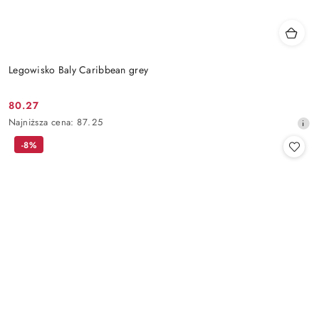
Legowisko Baly Caribbean grey
80.27
Cena
Najniższa
Najniższa cena:
87.25
promocyjna:
cena
-8%
z
30
dni
przed
obniżką