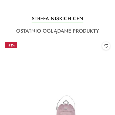
Produkty
STREFA NISKICH CEN
Pomiń karuzelę produktów
o
Produkty
OSTATNIO OGLĄDANE PRODUKTY
statusie:
o
statusie:
-13%