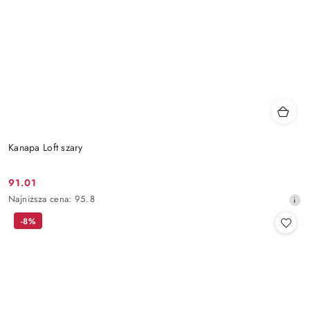
Kanapa Loft szary
91.01
Cena
Najniższa
Najniższa cena:
95.8
promocyjna:
cena
-8%
z
30
dni
przed
obniżką