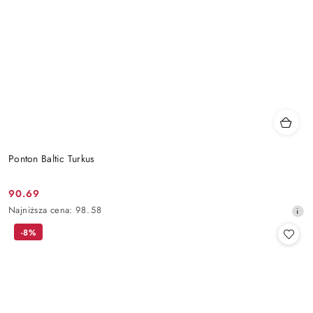
Ponton Baltic Turkus
90.69
Cena
Najniższa
Najniższa cena:
98.58
promocyjna:
cena
-8%
z
30
dni
przed
obniżką