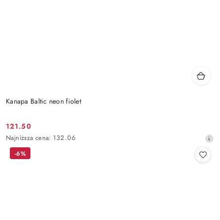
Kanapa Baltic neon fiolet
121.50
Cena
Najniższa
Najniższa cena:
132.06
promocyjna:
cena
-6%
z
30
dni
przed
obniżką