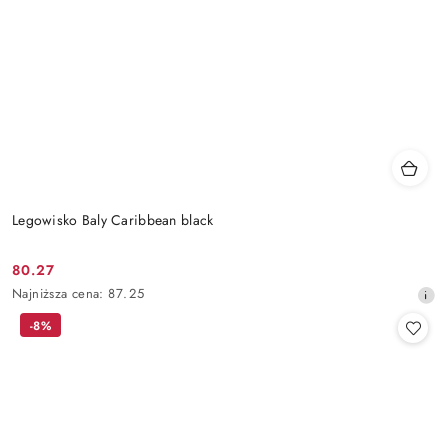
Legowisko Baly Caribbean black
80.27
Cena
Najniższa
Najniższa cena:
87.25
promocyjna:
cena
-8%
z
30
dni
przed
obniżką