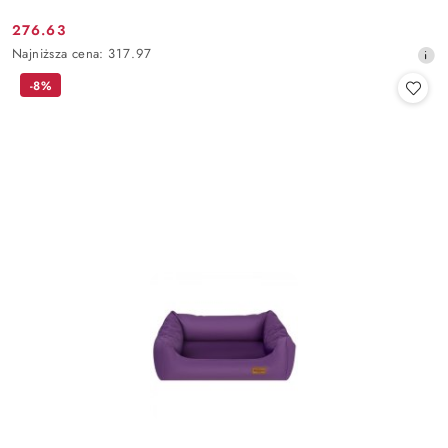
276.63
Cena
Najniższa
Najniższa cena:
317.97
promocyjna:
cena
-8%
z
30
dni
przed
obniżką