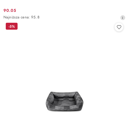
90.05
Cena
Najniższa
Najniższa cena:
95.8
promocyjna:
cena
-5%
z
30
dni
przed
obniżką