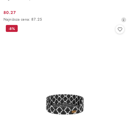
80.27
Cena
Najniższa
Najniższa cena:
87.25
promocyjna:
cena
-8%
z
30
dni
przed
obniżką