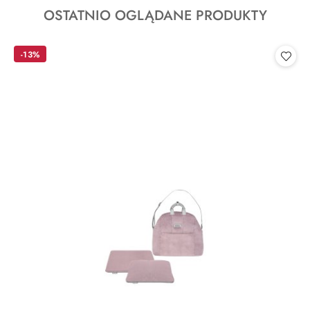
Produkty
OSTATNIO OGLĄDANE PRODUKTY
statusie:
o
statusie:
-13%