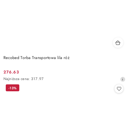
Recobed Torba Transportowa lila róż
276.63
Cena
Najniższa
Najniższa cena:
317.97
promocyjna:
cena
-13%
z
30
dni
przed
obniżką