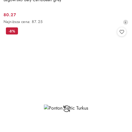
80.27
Cena
Najniższa
Najniższa cena:
87.25
promocyjna:
cena
-8%
z
30
dni
przed
obniżką