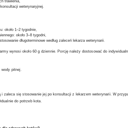
h trawienia,
konsultacji weterynaryjnej.
iu: około 1–2 tygodnie,
iennego: około 3–8 tygodni,
: stosowanie długoterminowe według zaleceń lekarza weterynarii.
karmy wynosi około 60 g dziennie. Porcję należy dostosować do indywidualn
 wody pitnej.
ą i zaleca się stosowanie jej po konsultacji z lekarzem weterynarii. W pr
dualnie do potrzeb kota.