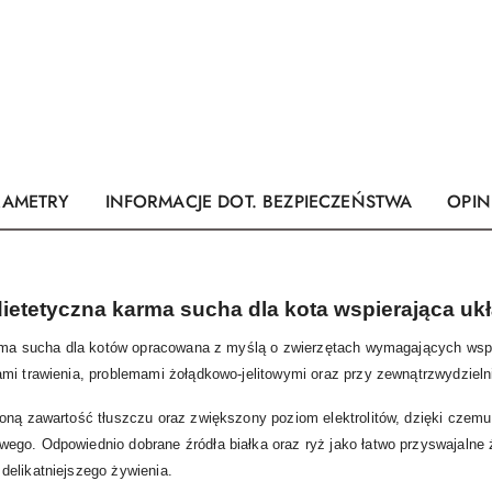
RAMETRY
INFORMACJE DOT. BEZPIECZEŃSTWA
OPINI
 dietetyczna karma sucha dla kota wspierająca uk
karma sucha dla kotów opracowana z myślą o zwierzętach wymagających ws
mi trawienia, problemami żołądkowo-jelitowymi oraz przy zewnątrzwydzielni
żoną zawartość tłuszczu oraz zwiększony poziom elektrolitów, dzięki czem
go. Odpowiednio dobrane źródła białka oraz ryż jako łatwo przyswajalne źr
delikatniejszego żywienia.