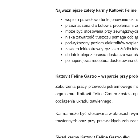
Najważniejsze zalety karmy Kattovit Feline 
wspiera prawidłowe funkcjonowanie ukła
przeznaczona dla kotów z problemami żo
może być stosowana przy zewnątrzwydziel
niska zawartość tłuszczu pomaga odciąż
podwyższony poziom elektrolitów wspier
zawiera lekkostrawny ryż jako źródło łat
dodatek oleju z łososia dostarcza wart
pełnoporcjowa receptura dostosowana do
Kattovit Feline Gastro – wsparcie przy pr
Zaburzenia pracy przewodu pokarmowego mog
organizmu. Kattovit Feline Gastro została 
obciążenia układu trawiennego.
Karma może być stosowana w okresach wyma
trawiennych oraz przy przewlekłych zaburzen
Skład karmy Kattovit Feline Gastro 4kg