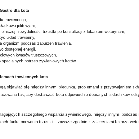
Gastro dla kota
du trawiennego,
łądkowo-jelitowymi,
niczej niewydolności trzustki po konsultacji z lekarzem weterynarii,
yć układ trawienny,
a organizm podczas zaburzeń trawienia,
wo dostępnej energii,
ościowych kwasów tłuszczowych,
 specjalnych potrzeb żywieniowych kotów.
oblemach trawiennych kota
ą objawiać się między innymi biegunką, problemami z przyswajaniem skł
opracowana tak, aby dostarczać kotu odpowiednio dobranych składników o
gających szczególnego wsparcia żywieniowego, między innymi podczas re
iach funkcjonowania trzustki – zawsze zgodnie z zaleceniami lekarza weter