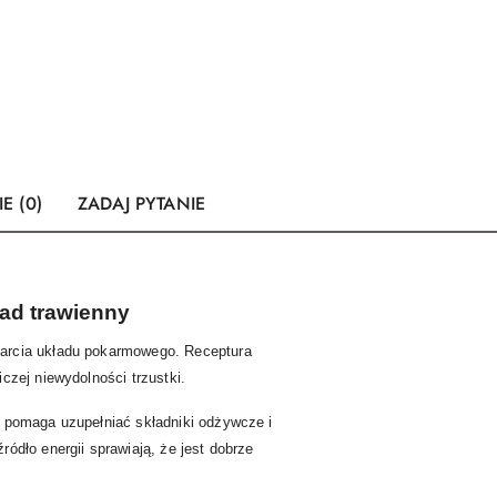
E (0)
ZADAJ PYTANIE
ład trawienny
parcia układu pokarmowego. Receptura
czej niewydolności trzustki.
u pomaga uzupełniać składniki odżywcze i
ódło energii sprawiają, że jest dobrze