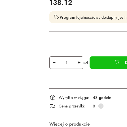
cena:
138.12
Program lojalnościowy dostępny jest t
Ilość
szt.
Dostępność
Wysyłka w ciągu:
48 godzin
i
Cena przesyłki:
0
dostawa
Więcej o produkcie