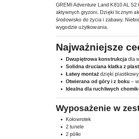
GREMI Adventure Land K810 AL S2 to
aktywnych gryzoni. Dzięki licznym a
środowisko do życia i zabawy. Niebi
wygodzie użytkowania.
Najważniejsze ce
Dwupiętrowa konstrukcja
dla w
Solidna druciana klatka z pla
Łatwy montaż
dzięki plastikow
Otwierana od góry i z boku
– w
Idealna dla ruchliwych chomi
Wyposażenie w zest
Kołowrotek
2 tunele
2 półki