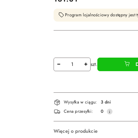
Program lojalnościowy dostępny jest t
Ilość
szt.
Dostępność
Wysyłka w ciągu:
3 dni
i
Cena przesyłki:
0
dostawa
Więcej o produkcie