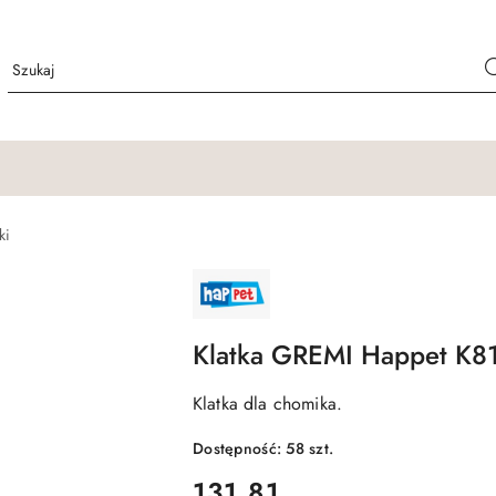
ki
NAZWA
PRODUCENTA:
HAPPET
Klatka GREMI Happet K81
Klatka dla chomika.
Dostępność:
58
szt.
cena:
131.81