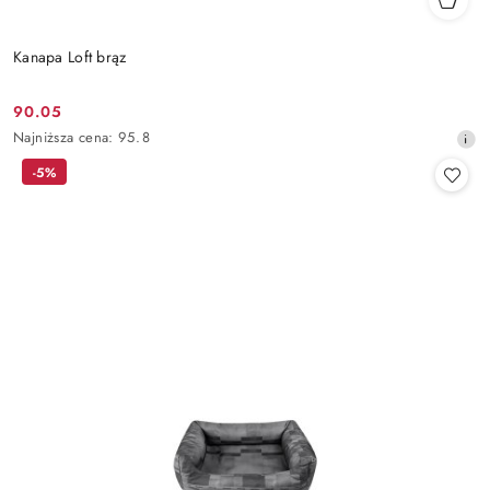
Kanapa Loft brąz
90.05
Cena
Najniższa
Najniższa cena:
95.8
promocyjna:
cena
-5%
z
30
dni
przed
obniżką