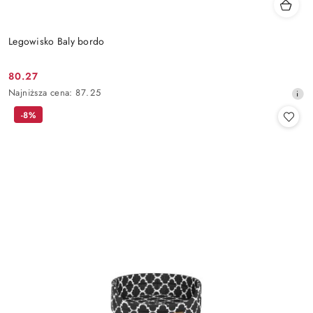
Legowisko Baly bordo
80.27
Cena
Najniższa
Najniższa cena:
87.25
promocyjna:
cena
-8%
z
30
dni
przed
obniżką