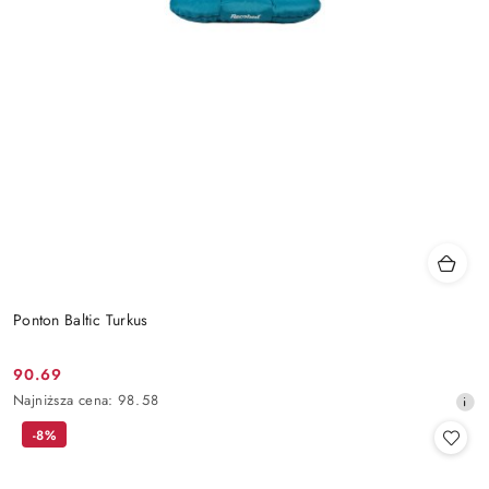
Ponton Baltic Turkus
90.69
Cena
Najniższa
Najniższa cena:
98.58
promocyjna:
cena
-8%
z
30
dni