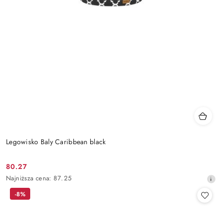
Legowisko Baly Caribbean black
80.27
Cena
Najniższa
Najniższa cena:
87.25
promocyjna:
cena
-8%
z
30
dni