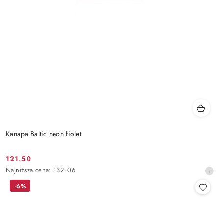
Kanapa Baltic neon fiolet
121.50
Cena
Najniższa
Najniższa cena:
132.06
promocyjna:
cena
-6%
z
30
dni
przed