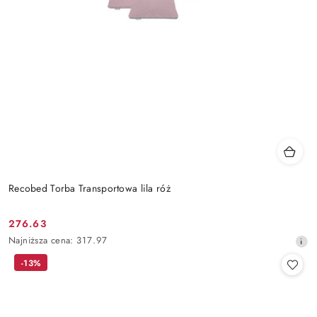
Recobed Torba Transportowa lila róż
276.63
Cena
Najniższa
Najniższa cena:
317.97
promocyjna:
cena
-13%
z
30
dni
przed
obniżką