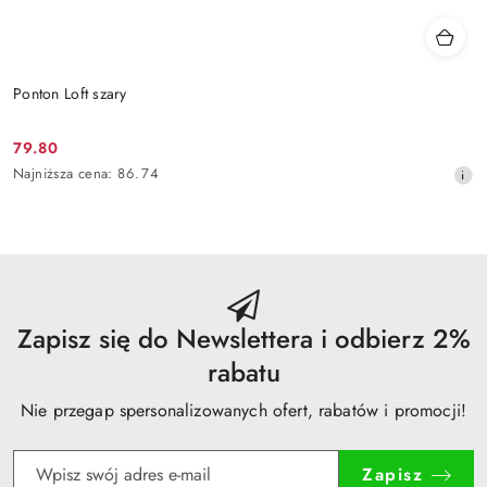
Ponton Loft szary
79.80
Cena
Najniższa
Najniższa cena:
86.74
promocyjna:
cena
z
30
dni
przed
obniżką
Zapisz się do Newslettera i odbierz 2%
rabatu
Nie przegap spersonalizowanych ofert, rabatów i promocji!
Zapisz