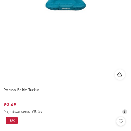
Ponton Baltic Turkus
90.69
Cena
Najniższa
Najniższa cena:
98.58
promocyjna:
cena
-8%
z
30