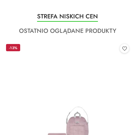
Produkty
STREFA NISKICH CEN
Pomiń karuzelę produktów
o
Produkty
OSTATNIO OGLĄDANE PRODUKTY
statusie:
o
statusie:
-13%