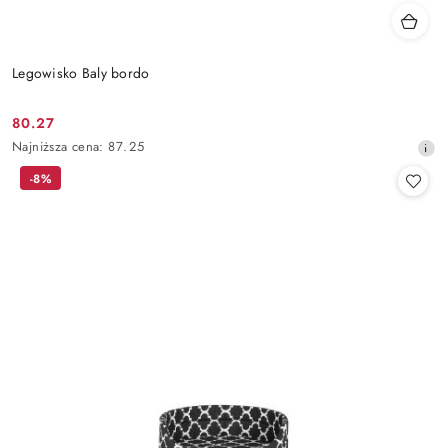
Legowisko Baly bordo
80.27
Cena
Najniższa
Najniższa cena:
87.25
promocyjna:
cena
-8%
z
30
dni
przed
obniżką