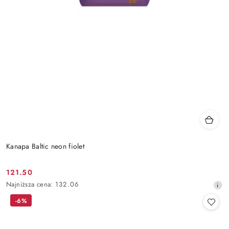
Kanapa Baltic neon fiolet
121.50
Cena
Najniższa
Najniższa cena:
132.06
promocyjna:
cena
-6%
z
30
dni