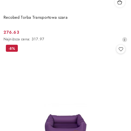
Recobed Torba Transportowa szara
276.63
Cena
Najniższa
Najniższa cena:
317.97
promocyjna:
cena
-8%
z
30
dni
przed
obniżką