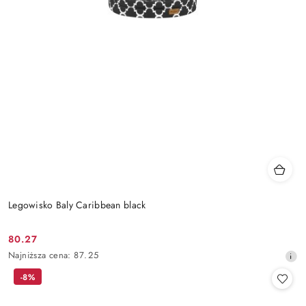
Legowisko Baly Caribbean black
80.27
Cena
Najniższa
Najniższa cena:
87.25
promocyjna:
cena
-8%
z
30
dni