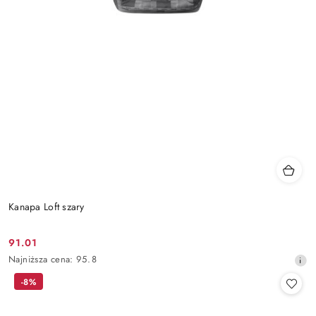
Kanapa Loft szary
91.01
Cena
Najniższa
Najniższa cena:
95.8
promocyjna:
cena
-8%
z
30
dni