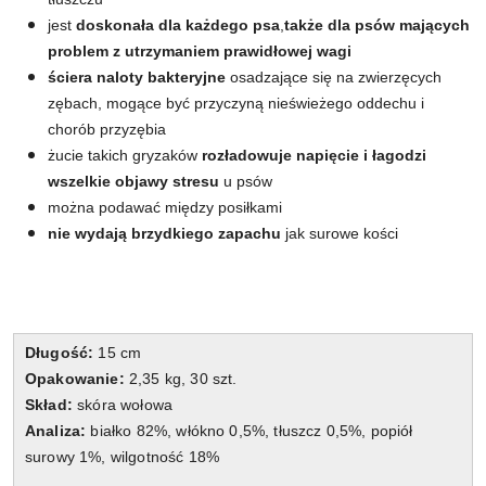
jest
doskonała dla każdego psa
,
także dla psów mających
problem z utrzymaniem prawidłowej wagi
ściera naloty bakteryjne
osadzające się na zwierzęcych
zębach, mogące być przyczyną nieświeżego oddechu i
chorób przyzębia
żucie takich gryzaków
rozładowuje napięcie i łagodzi
wszelkie objawy stresu
u psów
można podawać między posiłkami
nie wydają brzydkiego zapachu
jak surowe kości
Długość:
15 cm
Opakowanie:
2,35 kg, 30 szt.
Skład:
skóra wołowa
Analiza:
białko 82%, włókno 0,5%, tłuszcz 0,5%, popiół
surowy 1%, wilgotność 18%