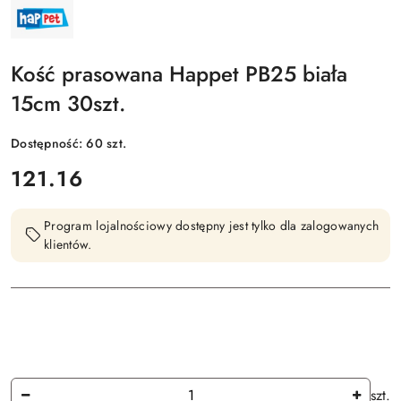
NAZWA
PRODUCENTA:
HAPPET
Kość prasowana Happet PB25 biała
15cm 30szt.
Dostępność:
60
szt.
cena:
121.16
Program lojalnościowy dostępny jest tylko dla zalogowanych
klientów.
Ilość
szt.