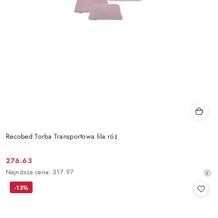
Recobed Torba Transportowa lila róż
276.63
Cena
Najniższa
Najniższa cena:
317.97
promocyjna:
cena
-13%
z
30
dni
przed