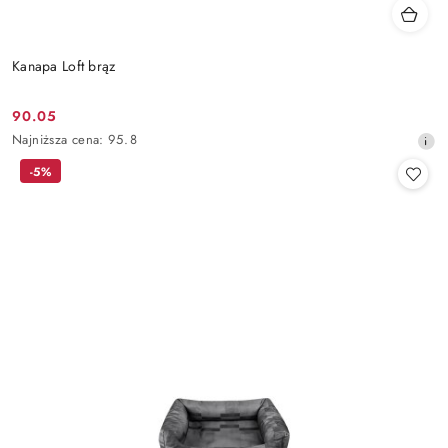
Kanapa Loft brąz
90.05
Cena
Najniższa
Najniższa cena:
95.8
promocyjna:
cena
-5%
z
30
dni
przed
obniżką