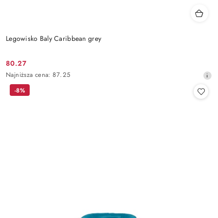
Legowisko Baly Caribbean grey
80.27
Cena
Najniższa
Najniższa cena:
87.25
promocyjna:
cena
-8%
z
30
dni
przed
obniżką