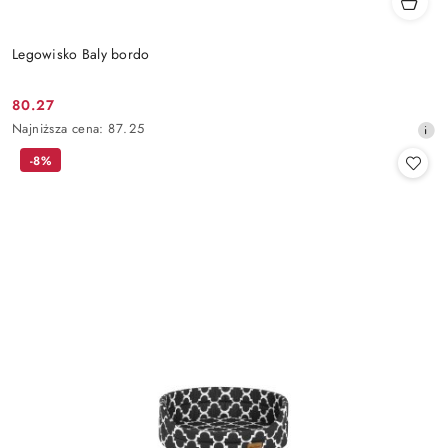
Legowisko Baly bordo
80.27
Cena
Najniższa
Najniższa cena:
87.25
promocyjna:
cena
-8%
z
30
dni
przed
obniżką