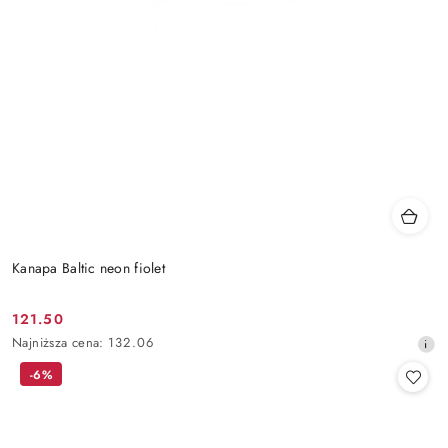
Kanapa Baltic neon fiolet
121.50
Cena
Najniższa
Najniższa cena:
132.06
promocyjna:
cena
-6%
z
30
dni
przed