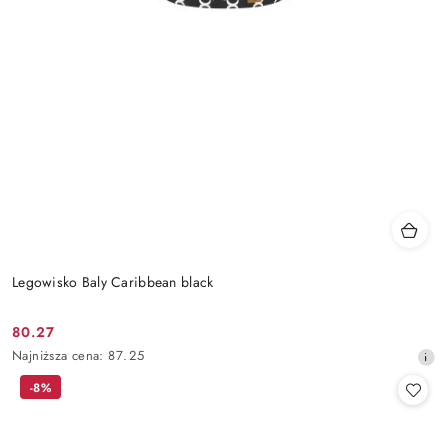
Legowisko Baly Caribbean black
80.27
Cena
Najniższa
Najniższa cena:
87.25
promocyjna:
cena
-8%
z
30
dni
przed