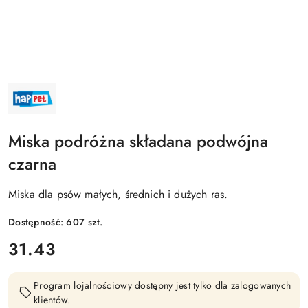
NAZWA
PRODUCENTA:
HAPPET
Miska podróżna składana podwójna
czarna
Miska dla psów małych, średnich i dużych ras.
Dostępność:
607
szt.
cena:
31.43
Program lojalnościowy dostępny jest tylko dla zalogowanych
klientów.