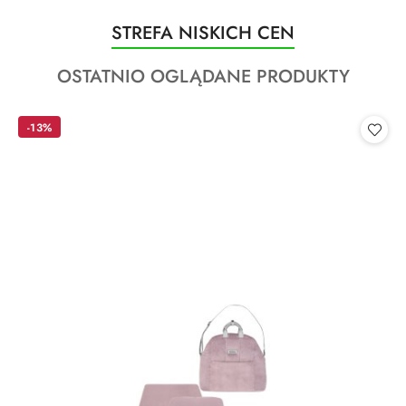
Produkty
STREFA NISKICH CEN
Pomiń karuzelę produktów
o
Produkty
OSTATNIO OGLĄDANE PRODUKTY
statusie:
o
statusie:
-13%