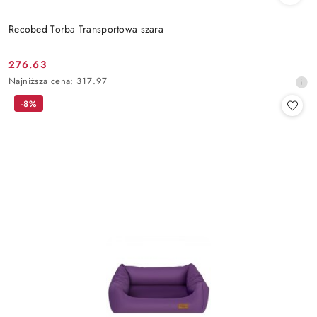
Recobed Torba Transportowa szara
276.63
Cena
Najniższa
Najniższa cena:
317.97
promocyjna:
cena
-8%
z
30
dni
przed
obniżką