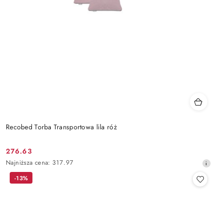
Recobed Torba Transportowa lila róż
276.63
Cena
Najniższa
Najniższa cena:
317.97
promocyjna:
cena
-13%
z
30
dni
przed
obniżką