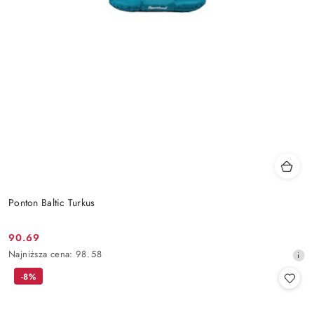
Ponton Baltic Turkus
90.69
Cena
Najniższa
Najniższa cena:
98.58
promocyjna:
cena
-8%
z
30
dni