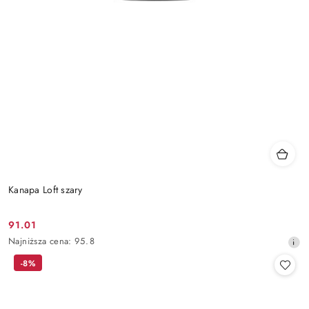
Kanapa Loft szary
91.01
Cena
Najniższa
Najniższa cena:
95.8
promocyjna:
cena
-8%
z
30
dni
przed