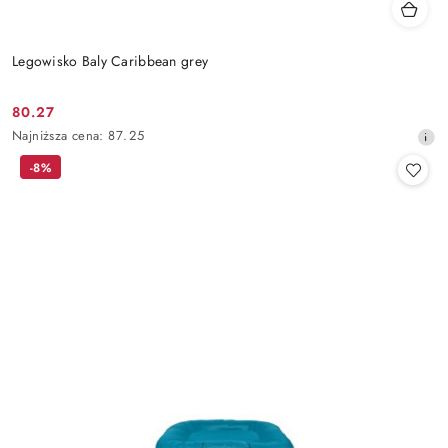
Legowisko Baly Caribbean grey
80.27
Cena
Najniższa
Najniższa cena:
87.25
promocyjna:
cena
-8%
z
30
dni
przed
obniżką