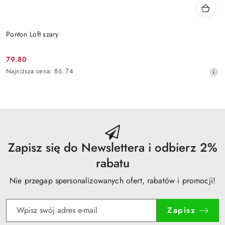
Ponton Loft szary
79.80
Cena
Najniższa
Najniższa cena:
86.74
promocyjna:
cena
z
30
dni
przed
obniżką
Zapisz się do Newslettera i odbierz 2%
rabatu
Nie przegap spersonalizowanych ofert, rabatów i promocji!
Zapisz