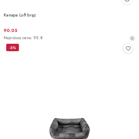
Kanapa Loft brąz
90.05
Cena
Najniższa
Najniższa cena:
95.8
promocyjna:
cena
-5%
z
30
dni
przed
obniżką