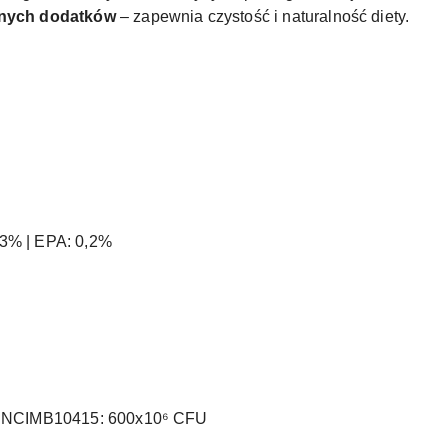
znych dodatków
– zapewnia czystość i naturalność diety.
3% | EPA: 0,2%
um NCIMB10415: 600x10⁶ CFU