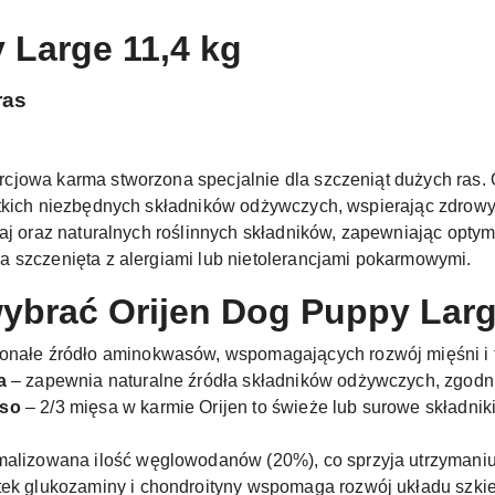
 Large 11,4 kg
ras
rcjowa karma stworzona specjalnie dla szczeniąt dużych ras.
tkich niezbędnych składników odżywczych, wspierając zdrowy
aj oraz naturalnych roślinnych składników, zapewniając optym
 szczenięta z alergiami lub nietolerancjami pokarmowymi.
ybrać Orijen Dog Puppy Larg
onałe źródło aminokwasów, wspomagających rozwój mięśni i t
a
– zapewnia naturalne źródła składników odżywczych, zgod
ęso
– 2/3 mięsa w karmie Orijen to świeże lub surowe składni
malizowana ilość węglowodanów (20%), co sprzyja utrzymaniu
ek glukozaminy i chondroityny wspomaga rozwój układu szkie