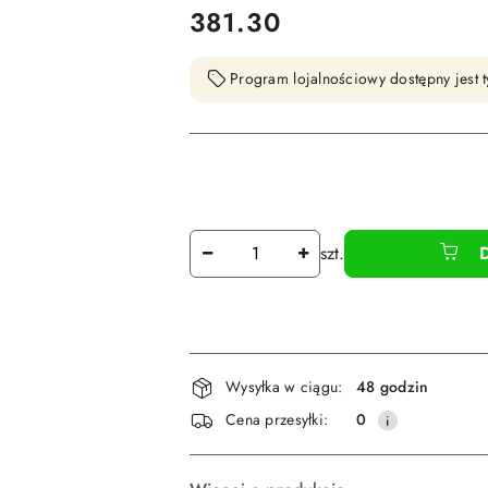
cena:
381.30
Program lojalnościowy dostępny jest t
Ilość
szt.
Dostępność
Wysyłka w ciągu:
48 godzin
i
Cena przesyłki:
0
dostawa