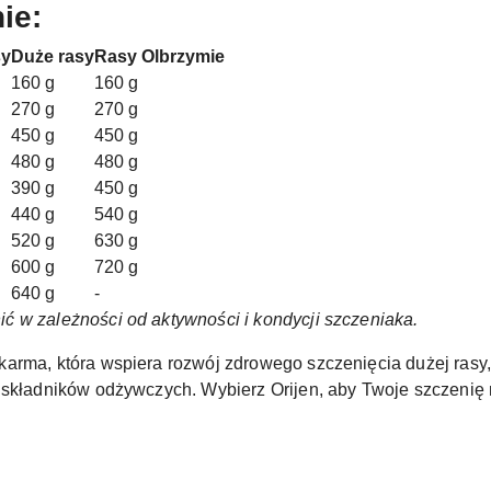
ie:
sy
Duże rasy
Rasy Olbrzymie
160 g
160 g
270 g
270 g
450 g
450 g
480 g
480 g
390 g
450 g
440 g
540 g
520 g
630 g
600 g
720 g
640 g
-
 w zależności od aktywności i kondycji szczeniaka.
karma, która wspiera rozwój zdrowego szczenięcia dużej rasy
 składników odżywczych. Wybierz Orijen, aby Twoje szczenię m