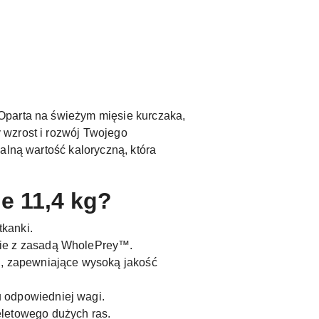
 Oparta na świeżym mięsie kurczaka,
 wzrost i rozwój Twojego
alną wartość kaloryczną, która
e 11,4 kg?
kanki.
nie z zasadą WholePrey™.
ki, zapewniające wysoką jakość
 odpowiedniej wagi.
letowego dużych ras.