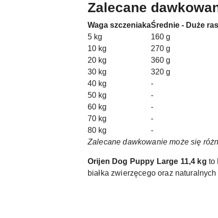
Zalecane dawkowan
Waga szczeniaka
Średnie - Duże ra
5 kg
160 g
10 kg
270 g
20 kg
360 g
30 kg
320 g
40 kg
-
50 kg
-
60 kg
-
70 kg
-
80 kg
-
Zalecane dawkowanie może się różnić
Orijen Dog Puppy Large 11,4 kg
to 
białka zwierzęcego oraz naturalnych