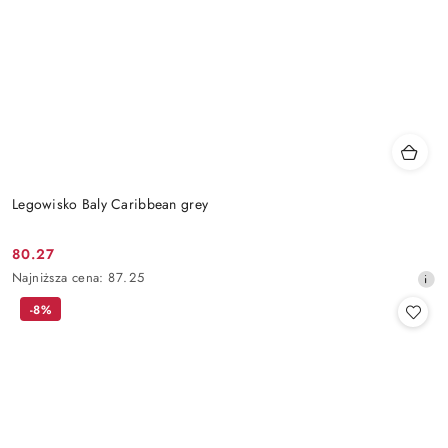
Legowisko Baly Caribbean grey
80.27
Cena
Najniższa
Najniższa cena:
87.25
promocyjna:
cena
-8%
z
30
dni
przed
obniżką