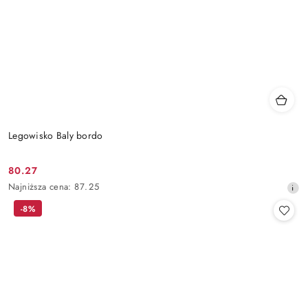
Legowisko Baly bordo
80.27
Cena
Najniższa
Najniższa cena:
87.25
promocyjna:
cena
-8%
z
30
dni
przed
obniżką