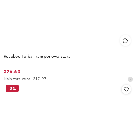
Recobed Torba Transportowa szara
276.63
Cena
Najniższa
Najniższa cena:
317.97
promocyjna:
cena
-8%
z
30
dni
przed
obniżką