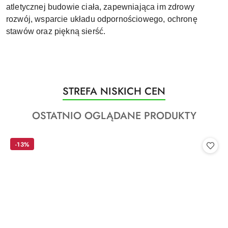
atletycznej budowie ciała, zapewniająca im zdrowy
rozwój, wsparcie układu odpornościowego, ochronę
stawów oraz piękną sierść.
Produkty
STREFA NISKICH CEN
Pomiń karuzelę produktów
o
Produkty
OSTATNIO OGLĄDANE PRODUKTY
statusie:
o
statusie:
-13%