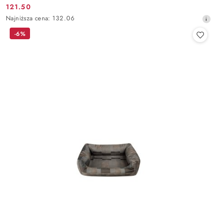
121.50
Cena
Najniższa
Najniższa cena:
132.06
promocyjna:
cena
-6%
z
30
dni
przed
obniżką