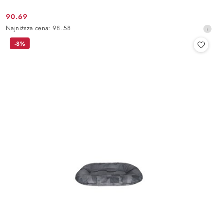
90.69
Cena
Najniższa
Najniższa cena:
98.58
promocyjna:
cena
-8%
z
30
dni
przed
obniżką