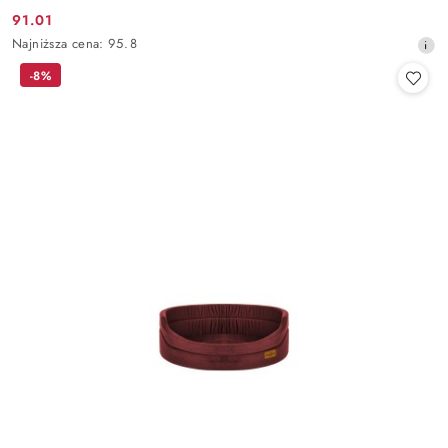
91.01
Cena
Najniższa
Najniższa cena:
95.8
promocyjna:
cena
-8%
z
30
dni
przed
obniżką