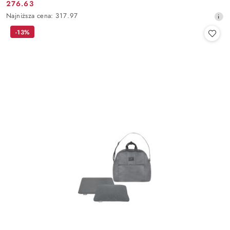
276.63
Cena
Najniższa
Najniższa cena:
317.97
promocyjna:
cena
-13%
z
30
dni
przed
obniżką