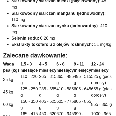
Siarkowodny siarczan miedzi (pięciowodny):
48
mg
Siarkowodny siarczan manganu (jednowodny):
110 mg
Siarkowodny siarczan cynku (jednowodny):
410
mg
Selenin sodu:
0.28 mg
Ekstrakty tokoferolu z olejów roślinnych:
51 mg/kg
Zalecane dawkowanie:
Waga
1.5 - 3
4 - 5
6 - 8
9 - 11
12 - 24
psa (kg)
miesiące
miesięcy
miesięcy
miesięcy
miesięcy
110 - 220
265 - 315
365 - 485
495 - 515
525 g (pies
35 kg
g
g
g
g
dorosły)
125 - 250
285 - 355
410 - 585
605 - 645
655 g (pies
45 kg
g
g
g
g
dorosły)
150 - 350
405 - 525
605 - 775
805 - 855
60 kg
855 - 865 g
g
g
g
g
165 - 415
450 - 620
670 - 945
990 -
1000 - 965