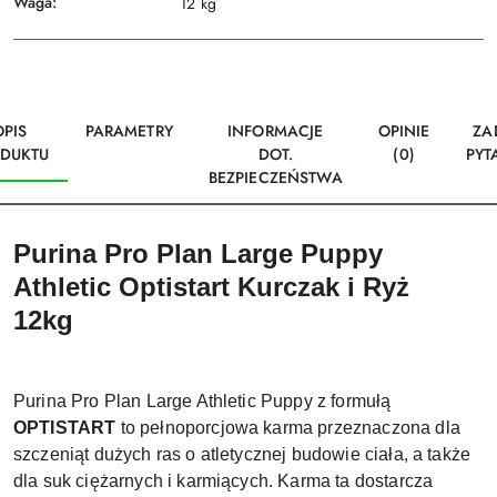
Waga:
12 kg
OPIS
PARAMETRY
INFORMACJE
OPINIE
ZA
DUKTU
DOT.
(0)
PYT
BEZPIECZEŃSTWA
Purina Pro Plan Large Puppy
Athletic Optistart Kurczak i Ryż
12kg
Purina Pro Plan Large Athletic Puppy z formułą
OPTISTART
to pełnoporcjowa karma przeznaczona dla
szczeniąt dużych ras o atletycznej budowie ciała, a także
dla suk ciężarnych i karmiących. Karma ta dostarcza