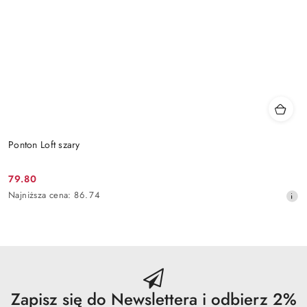
Ponton Loft szary
79.80
Cena
Najniższa
Najniższa cena:
86.74
promocyjna:
cena
z
30
dni
przed
obniżką
Zapisz się do Newslettera i odbierz 2%