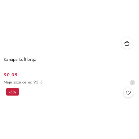
Kanapa Loft brąz
90.05
Cena
Najniższa
Najniższa cena:
95.8
promocyjna:
cena
-5%
z
30
dni
przed
obniżką