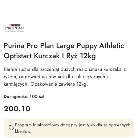
NAZWA
PRODUCENTA:
PURINA
PRO
PLAN
Purina Pro Plan Large Puppy Athletic
Optistart Kurczak I Ryż 12kg
Karma sucha dla szczeniąt dużych ras o smaku kurczaka z
ryżem, odpowiednia również dla suk ciężarnych i
karmiących. Opakowanie zawiera 12kg.
Dostępność:
100
szt.
cena:
200.10
Program lojalnościowy dostępny jest tylko dla zalogowanych
klientów.