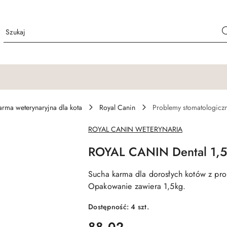
arma weterynaryjna dla kota
Royal Canin
Problemy stomatologicz
NAZWA
ROYAL CANIN WETERYNARIA
PRODUCENTA:
ROYAL CANIN Dental 1,
Sucha karma dla dorosłych kotów z pr
Opakowanie zawiera 1,5kg.
Dostępność:
4
szt.
cena:
88.02