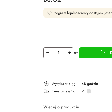
Program lojalnościowy dostępny jest t
Ilość
szt.
Dostępność
Wysyłka w ciągu:
48 godzin
i
Cena przesyłki:
9
dostawa
Więcej o produkcie