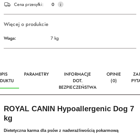
Wyślij
Cena przesyłki:
0
dostawa
Więcej o produkcie
Waga:
7 kg
OPIS
PARAMETRY
INFORMACJE
OPINIE
ZA
DUKTU
DOT.
(0)
PYT
BEZPIECZEŃSTWA
ROYAL CANIN Hypoallergenic Dog 7
kg
Dietetyczna karma dla psów z nadwrażliwością pokarmową