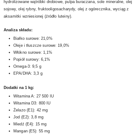
hydrolizowane wątróbki drobiowe, pulpa buraczana, sole mineralne, olej
sojowy, olej rybny, fruktooligosacharydy, olej z ogórecznika, wyciąg z
aksamitki wzniesionej (źródło luteiny).
Analiza składu:
Białko surowe: 21,0%
Oleje i tłuszcze surowe: 19,0%
Włókno surowe: 1,1%
Popiół surowy: 6,1%
Omega-3: 9,5 g
EPA/DHA: 3,3 g
Dodatki na 1 kg:
Witamina A: 27 500 IU
Witamina D3: 800 IU
Żelazo (E1): 42 mg
Jod (E2): 3,8 mg
Miedź (E4): 15 mg
Mangan (E5): 55 mg