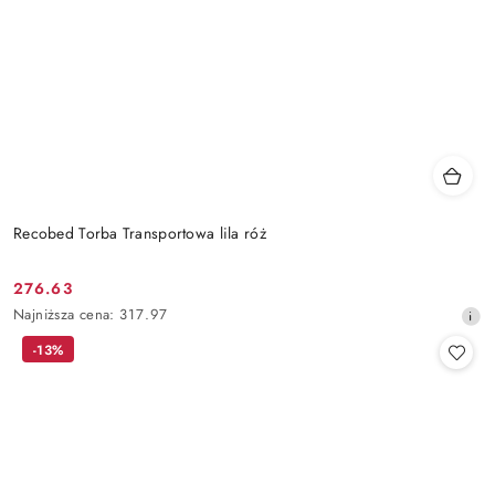
Recobed Torba Transportowa lila róż
276.63
Cena
Najniższa
Najniższa cena:
317.97
promocyjna:
cena
-13%
z
30
dni
przed
obniżką