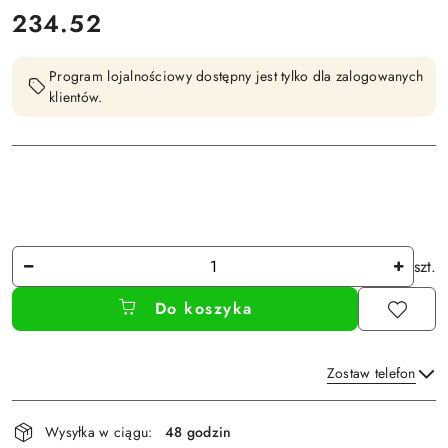
cena:
234.52
Program lojalnościowy dostępny jest tylko dla zalogowanych
klientów.
Ilość
szt.
Do koszyka
Zostaw telefon
Dostępność
Wysyłka w ciągu:
48 godzin
i