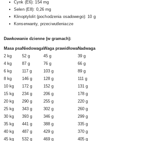
Cynk (E6): 154 mg
Selen (E8): 0,26 mg
Klinoptylolit (pochodzenia osadowego): 10 g
Konserwanty, przeciwutleniacze
Dawkowanie dzienne (w gramach):
Masa psa
Niedowaga
Waga prawidłowa
Nadwaga
2 kg
52 g
45 g
39 g
4 kg
87 g
76 g
66 g
6 kg
117 g
103 g
89 g
8 kg
146 g
128 g
111 g
10 kg
172 g
152 g
131 g
15 kg
234 g
206 g
178 g
20 kg
290 g
255 g
220 g
25 kg
343 g
302 g
260 g
30 kg
393 g
346 g
299 g
35 kg
441 g
388 g
335 g
40 kg
487 g
429 g
370 g
45 kg
532 g
469 g
405 g