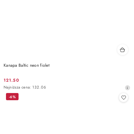
Kanapa Baltic neon fiolet
121.50
Cena
Najniższa
Najniższa cena:
132.06
promocyjna:
cena
-6%
z
30
dni
przed
obniżką