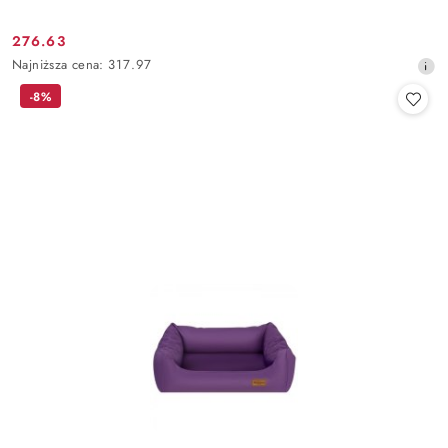
276.63
Cena
Najniższa
Najniższa cena:
317.97
promocyjna:
cena
-8%
z
30
dni
przed
obniżką