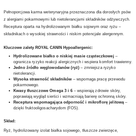
Pełnoporcjowa karma weterynaryjna przeznaczona dla dorosłych psów
z alergiami pokarmowymi lub nietolerancjami składników odżywczych.
Receptura oparta na hydrolizowanym białku sojowym oraz ryżu –
składnikach o wysokiej strawności i niskim potencjale alergennym.
Kluczowe zalety ROYAL CANIN Hypoallergenic:
Hydrolizowane białko o niskiej masie cząsteczkowej
–
ogranicza ryzyko reakcji alergicznych i wspiera komfort trawienny.
Jedno źródło węglowodanów (ryż)
– zmniejsza ryzyko
nietolerancji.
Wysoka strawność składników
– wspomaga pracę przewodu
pokarmowego.
Kwasy tłuszczowe Omega 3 i 6
– wspierają zdrowie skóry,
poprawiają wygląd sierści i wzmacniają barierę ochronną skóry.
Receptura wspomagająca odporność i mikroflorę jelitową
–
dzięki fruktooligosacharydom (FOS).
Skład:
Ryż, hydrolizowany izolat białka sojowego, tłuszcze zwierzęce,