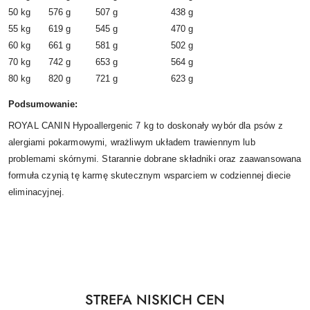
50 kg
576 g
507 g
438 g
55 kg
619 g
545 g
470 g
60 kg
661 g
581 g
502 g
70 kg
742 g
653 g
564 g
80 kg
820 g
721 g
623 g
Podsumowanie:
ROYAL CANIN Hypoallergenic 7 kg to doskonały wybór dla psów z
alergiami pokarmowymi, wrażliwym układem trawiennym lub
problemami skórnymi. Starannie dobrane składniki oraz zaawansowana
formuła czynią tę karmę skutecznym wsparciem w codziennej diecie
eliminacyjnej.
Produkty
STREFA NISKICH CEN
Pomiń karuzelę produktów