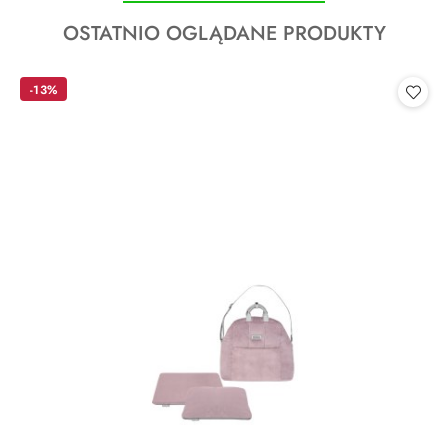
o
Produkty
OSTATNIO OGLĄDANE PRODUKTY
statusie:
o
statusie:
-13%