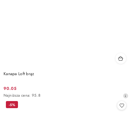
Kanapa Loft brąz
90.05
Cena
Najniższa
Najniższa cena:
95.8
promocyjna:
cena
-5%
z
30
dni
przed
obniżką