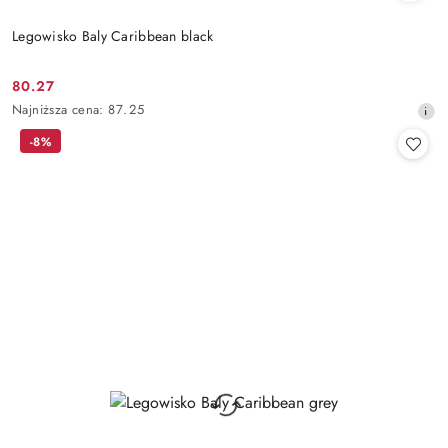
Legowisko Baly Caribbean black
80.27
Cena
Najniższa
Najniższa cena:
87.25
promocyjna:
cena
-8%
z
30
dni
przed
obniżką