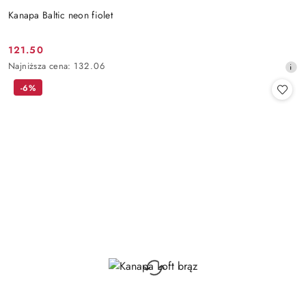
Kanapa Baltic neon fiolet
121.50
Cena
Najniższa
Najniższa cena:
132.06
promocyjna:
cena
-6%
z
30
dni
przed
obniżką