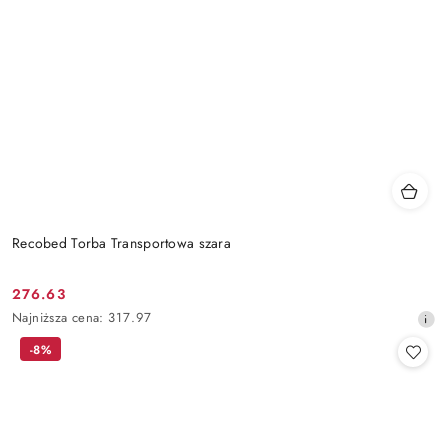
Recobed Torba Transportowa szara
276.63
Cena
Najniższa
Najniższa cena:
317.97
promocyjna:
cena
-8%
z
30
dni
przed
obniżką