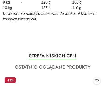
9 kg
-
120 g
100 g
10 kg
-
135 g
110 g
Dawkowanie należy dostosować do wieku, aktywności i
kondycji zwierzęcia.
Produkty
STREFA NISKICH CEN
Pomiń karuzelę produktów
o
Produkty
OSTATNIO OGLĄDANE PRODUKTY
statusie:
o
statusie:
-13%