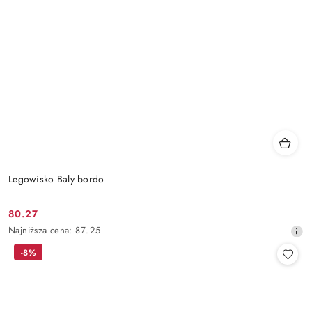
Legowisko Baly bordo
80.27
Cena
Najniższa
Najniższa cena:
87.25
promocyjna:
cena
-8%
z
30
dni
przed
obniżką