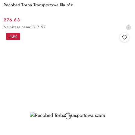
Recobed Torba Transportowa lila róż
276.63
Cena
Najniższa
Najniższa cena:
317.97
promocyjna:
cena
-13%
z
30
dni
przed
obniżką