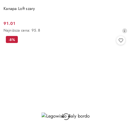
Kanapa Loft szary
91.01
Cena
Najniższa
Najniższa cena:
95.8
promocyjna:
cena
-8%
z
30
dni
przed
obniżką