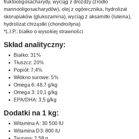
fruktooligosacharydy, wyciąg z drożdży (źródło
mannooligosacharydów), olej z ogórecznika, hydrolizat
skorupiaków (glukozamina), wyciąg z aksamitki (luteina),
hydrolizat chrząstki (chondroityna)
*L.I.P.: białko o wysokiej strawności
Skład analityczny:
Białko: 31%
Tłuszcz: 20%
Popiół: 7,4%
Włókno surowe: 5%
Omega 6: 48,7 g/kg
Omega 3: 10,1 g/kg
EPA/DHA: 3,5 g/kg
Dodatki na 1 kg:
Witamina A: 30 500 IU
Witamina D3: 800 IU
Tauryna: 2,58 g