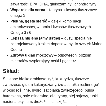
zawartości EPA, DHA, glukozaminy i chondroityny
Wsparcie dla serca
– tauryna + kwasy tłuszczowe
omega 3
Piękna, gęsta sierść
– dzięki kombinacji
aminokwasów, witamin i kwasów tłuszczowych
Omega 3 i 6
Lepsza higiena jamy ustnej
– duży, specjalnie
zaprojektowany krokiet dopasowany do szczęk Maine
Coona
Zdrowy układ moczowy
– odpowiedni poziom
minerałów wspierający nerki i pęcherz
Skład:
Suszone białko drobiowe, ryż, kukurydza, tłuszcze
zwierzęce, gluten kukurydziany, izolat białka roślinnego*,
włókno roślinne, hydrolizat białka zwierzęcego, pulpa
buraczana, sole mineralne, olej rybny, olej sojowy, łuski i
nasiona psyllium, drożdże i ich części,