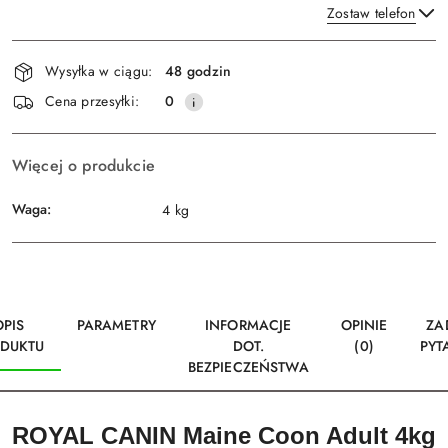
Zostaw telefon
Dostępność
Wysyłka w ciągu:
48 godzin
i
Wyślij
Cena przesyłki:
0
dostawa
Więcej o produkcie
Waga:
4 kg
OPIS
PARAMETRY
INFORMACJE
OPINIE
ZA
DUKTU
DOT.
(0)
PYT
BEZPIECZEŃSTWA
ROYAL CANIN Maine Coon Adult 4kg