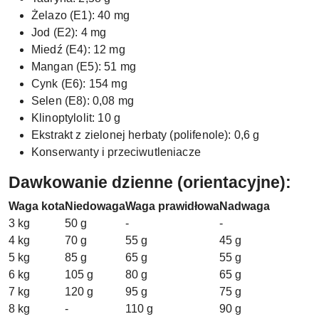
Żelazo (E1): 40 mg
Jod (E2): 4 mg
Miedź (E4): 12 mg
Mangan (E5): 51 mg
Cynk (E6): 154 mg
Selen (E8): 0,08 mg
Klinoptylolit: 10 g
Ekstrakt z zielonej herbaty (polifenole): 0,6 g
Konserwanty i przeciwutleniacze
Dawkowanie dzienne (orientacyjne):
Waga kota
Niedowaga
Waga prawidłowa
Nadwaga
3 kg
50 g
-
-
4 kg
70 g
55 g
45 g
5 kg
85 g
65 g
55 g
6 kg
105 g
80 g
65 g
7 kg
120 g
95 g
75 g
8 kg
-
110 g
90 g