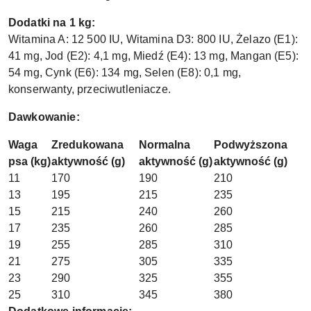
Dodatki na 1 kg:
Witamina A: 12 500 IU, Witamina D3: 800 IU, Żelazo (E1):
41 mg, Jod (E2): 4,1 mg, Miedź (E4): 13 mg, Mangan (E5):
54 mg, Cynk (E6): 134 mg, Selen (E8): 0,1 mg,
konserwanty, przeciwutleniacze.
Dawkowanie:
Waga
Zredukowana
Normalna
Podwyższona
psa (kg)
aktywność (g)
aktywność (g)
aktywność (g)
11
170
190
210
13
195
215
235
15
215
240
260
17
235
260
285
19
255
285
310
21
275
305
335
23
290
325
355
25
310
345
380