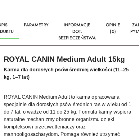
OPIS
PARAMETRY
INFORMACJE
OPINIE
ZA
DUKTU
DOT.
(0)
PYT
BEZPIECZEŃSTWA
ROYAL CANIN Medium Adult 15kg
Karma dla dorosłych psów średniej wielkości (11–25
kg, 1–7 lat)
ROYAL CANIN Medium Adult to karma opracowana
specjalnie dla dorosłych psów średnich ras w wieku od 1
do 7 lat, o wadze od 11 do 25 kg. Formuła karmy wspiera
naturalne mechanizmy obronne organizmu dzięki
kompleksowi przeciwutleniaczy oraz
mannooligosacharydom. Pomaga również utrzymać