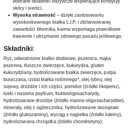
dobrane składniki odżywcze wspierające kondycję
skóry i sierści.
Wysoka strawność
– dzięki zastosowaniu
wysokostrawnego białka L.I.P. i zbilansowanej
zawartości błonnika, karma wspomaga prawidłowe
trawienie i utrzymanie zdrowego pasażu jelitowego.
Składniki
:
Ryż, odwodnione białko drobiowe, pszenica, mąka
pszenna, tłuszcze zwierzęce, kukurydza, gluten
kukurydziany, hydrolizowane białka zwierzęce, pulpa
buraczana, izolat białka roślinnego*, olej rybny, olej
sojowy, drożdże i ich części, pomidor (źródło likopenu),
łuski i nasiona psyllium, fruktooligosacharydy,
hydrolizowane drożdże (źródło manno-oligosacharydów),
minerały, olej z ogórecznika, hydrolizowane skorupiaki
(źródło glukozaminy), wyciąg z nagietka (źródło luteiny),
hydrolizowana chrząstka (źródło chondroityny).