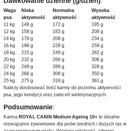
Dawkowanie dzienne (g/dzień)
:
Waga
Niska
Normalna
Wysoka
psa
aktywność
aktywność
aktywność
11 kg
148 g
172 g
195 g
12 kg
158 g
183 g
208 g
14 kg
178 g
206 g
234 g
16 kg
196 g
228 g
259 g
18 kg
215 g
249 g
282 g
20 kg
232 g
269 g
306 g
22 kg
249 g
289 g
328 g
24 kg
266 g
308 g
350 g
25 kg
275 g
318 g
361 g
Należy dostosować ilość karmy do poziomu aktywności
psa, jego kondycji oraz zaleceń weterynaryjnych.
Podsumowanie
:
Karma
ROYAL CANIN Medium Ageing 10+
to idealne
rozwiązanie żywieniowe dla psów średnich i dużych ras w
zaawansowanym wieku. Wspiera witalność, zdrowie