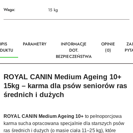
Waga:
15 kg
OPIS
PARAMETRY
INFORMACJE
OPINIE
ZA
DUKTU
DOT.
(0)
PYT
BEZPIECZEŃSTWA
ROYAL CANIN Medium Ageing 10+
15kg – karma dla psów seniorów ras
średnich i dużych
ROYAL CANIN Medium Ageing 10+
to pełnoporcjowa
karma sucha opracowana specjalnie dla starszych psów
ras średnich i dużych (o masie ciała 11–25 kg), które