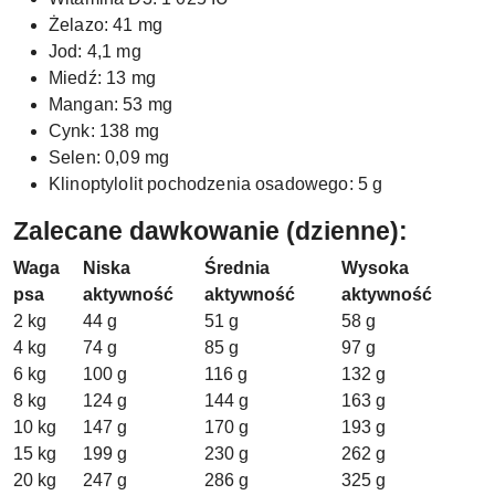
Żelazo: 41 mg
Jod: 4,1 mg
Miedź: 13 mg
Mangan: 53 mg
Cynk: 138 mg
Selen: 0,09 mg
Klinoptylolit pochodzenia osadowego: 5 g
Zalecane dawkowanie (dzienne):
Waga
Niska
Średnia
Wysoka
psa
aktywność
aktywność
aktywność
2 kg
44 g
51 g
58 g
4 kg
74 g
85 g
97 g
6 kg
100 g
116 g
132 g
8 kg
124 g
144 g
163 g
10 kg
147 g
170 g
193 g
15 kg
199 g
230 g
262 g
20 kg
247 g
286 g
325 g