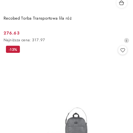
Recobed Torba Transportowa lila róż
276.63
Cena
Najniższa
Najniższa cena:
317.97
promocyjna:
cena
-13%
z
30
dni
przed
obniżką