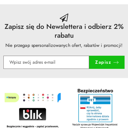
dni
przed
obniżką
Zapisz się do Newslettera i odbierz 2%
rabatu
Nie przegap spersonalizowanych ofert, rabatów i promocji!
Zapisz