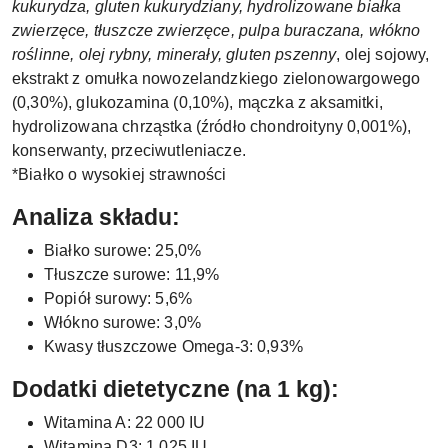
kukurydza, gluten kukurydziany, hydrolizowane białka
zwierzęce, tłuszcze zwierzęce, pulpa buraczana, włókno
roślinne, olej rybny, minerały, gluten pszenny
, olej sojowy,
ekstrakt z omułka nowozelandzkiego zielonowargowego
(0,30%), glukozamina (0,10%), mączka z aksamitki,
hydrolizowana chrząstka (źródło chondroityny 0,001%),
konserwanty, przeciwutleniacze.
*Białko o wysokiej strawności
Analiza składu:
Białko surowe: 25,0%
Tłuszcze surowe: 11,9%
Popiół surowy: 5,6%
Włókno surowe: 3,0%
Kwasy tłuszczowe Omega-3: 0,93%
Dodatki dietetyczne (na 1 kg):
Witamina A: 22 000 IU
Witamina D3: 1 025 IU