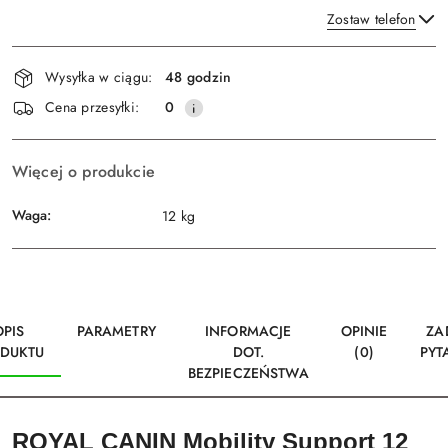
Zostaw telefon
Dostępność
Wysyłka w ciągu:
48 godzin
i
Wyślij
Cena przesyłki:
0
dostawa
Więcej o produkcie
Waga:
12 kg
OPIS
PARAMETRY
INFORMACJE
OPINIE
ZA
DUKTU
DOT.
(0)
PYT
BEZPIECZEŃSTWA
ROYAL CANIN Mobility Support 12