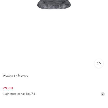
Ponton Loft szary
79.80
Cena
Najniższa
Najniższa cena:
86.74
promocyjna:
cena
z
30