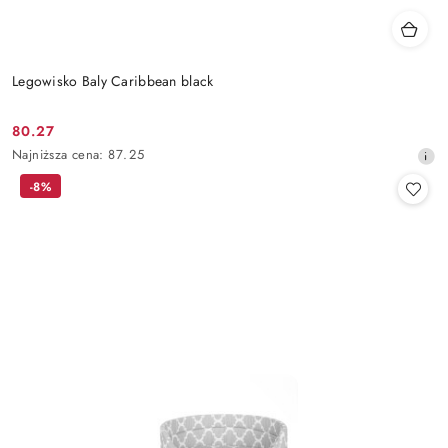
Legowisko Baly Caribbean black
80.27
Cena
Najniższa
Najniższa cena:
87.25
promocyjna:
cena
-8%
z
30
dni
przed
obniżką