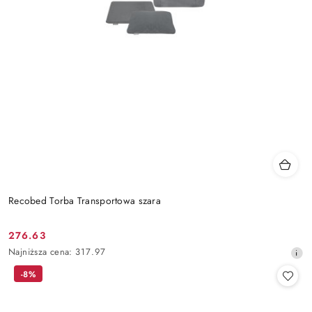
Recobed Torba Transportowa szara
276.63
Cena
Najniższa
Najniższa cena:
317.97
promocyjna:
cena
-8%
z
30
dni