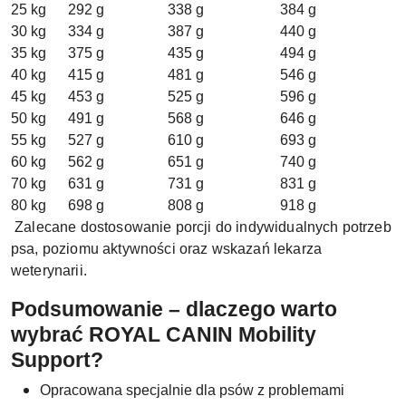
25 kg
292 g
338 g
384 g
30 kg
334 g
387 g
440 g
35 kg
375 g
435 g
494 g
40 kg
415 g
481 g
546 g
45 kg
453 g
525 g
596 g
50 kg
491 g
568 g
646 g
55 kg
527 g
610 g
693 g
60 kg
562 g
651 g
740 g
70 kg
631 g
731 g
831 g
80 kg
698 g
808 g
918 g
Zalecane dostosowanie porcji do indywidualnych potrzeb
psa, poziomu aktywności oraz wskazań lekarza
weterynarii.
Podsumowanie – dlaczego warto
wybrać ROYAL CANIN Mobility
Support?
Opracowana specjalnie dla psów z problemami