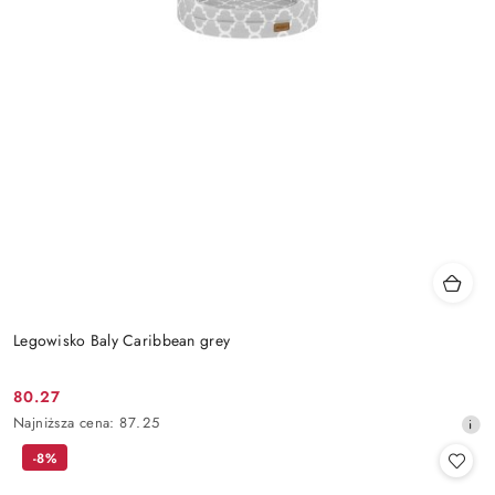
Legowisko Baly Caribbean grey
80.27
Cena
Najniższa
Najniższa cena:
87.25
promocyjna:
cena
-8%
z
30