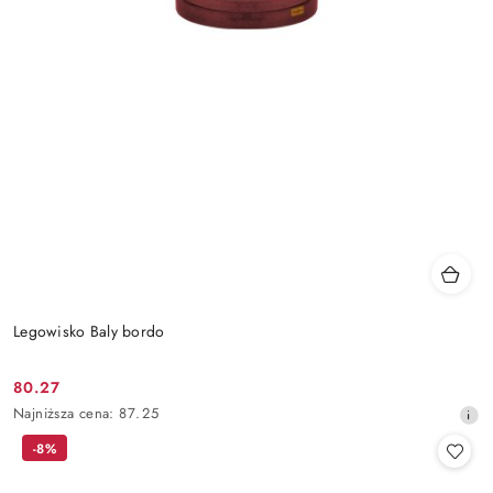
Legowisko Baly bordo
80.27
Cena
Najniższa
Najniższa cena:
87.25
promocyjna:
cena
-8%
z
30
dni