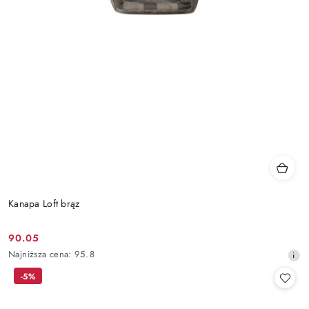
Kanapa Loft brąz
90.05
Cena
Najniższa
Najniższa cena:
95.8
promocyjna:
cena
-5%
z
30
dni