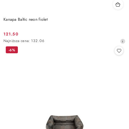
Kanapa Baltic neon fiolet
121.50
Cena
Najniższa
Najniższa cena:
132.06
promocyjna:
cena
-6%
z
30
dni
przed
obniżką