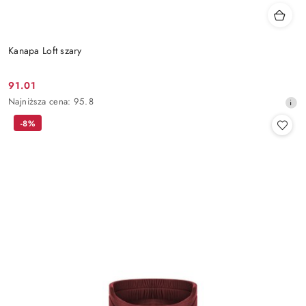
Kanapa Loft szary
91.01
Cena
Najniższa
Najniższa cena:
95.8
promocyjna:
cena
-8%
z
30
dni
przed
obniżką