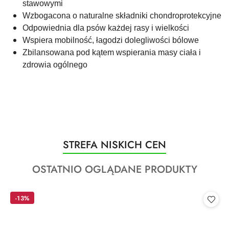
stawowymi
Wzbogacona o naturalne składniki chondroprotekcyjne
Odpowiednia dla psów każdej rasy i wielkości
Wspiera mobilność, łagodzi dolegliwości bólowe
Zbilansowana pod kątem wspierania masy ciała i
zdrowia ogólnego
Produkty
STREFA NISKICH CEN
Pomiń karuzelę produktów
o
Produkty
OSTATNIO OGLĄDANE PRODUKTY
statusie:
o
statusie:
-13%