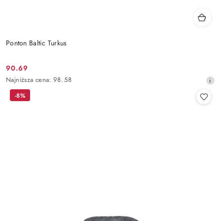
Ponton Baltic Turkus
90.69
Cena
Najniższa
Najniższa cena:
98.58
promocyjna:
cena
-8%
z
30
dni
przed
obniżką