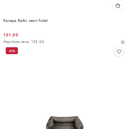
Kanapa Baltic neon fiolet
121.50
Cena
Najniższa
Najniższa cena:
132.06
promocyjna:
cena
-6%
z
30
dni
przed
obniżką