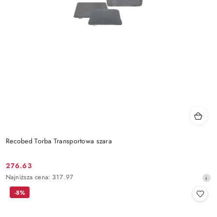
Recobed Torba Transportowa szara
276.63
Cena
Najniższa
Najniższa cena:
317.97
promocyjna:
cena
-8%
z
30
dni