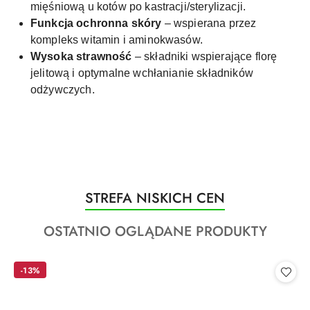
mięśniową u kotów po kastracji/sterylizacji.
Funkcja ochronna skóry
– wspierana przez
kompleks witamin i aminokwasów.
Wysoka strawność
– składniki wspierające florę
jelitową i optymalne wchłanianie składników
odżywczych.
Produkty
STREFA NISKICH CEN
Pomiń karuzelę produktów
o
Produkty
OSTATNIO OGLĄDANE PRODUKTY
statusie:
o
statusie:
-13%