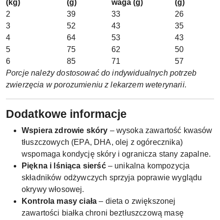
(kg)
(g)
waga (g)
(g)
2
39
33
26
3
52
43
35
4
64
53
43
5
75
62
50
6
85
71
57
Porcje należy dostosować do indywidualnych potrzeb
zwierzęcia w porozumieniu z lekarzem weterynarii.
Dodatkowe informacje
Wspiera zdrowie skóry
– wysoka zawartość kwasów
tłuszczowych (EPA, DHA, olej z ogórecznika)
wspomaga kondycję skóry i ogranicza stany zapalne.
Piękna i lśniąca sierść
– unikalna kompozycja
składników odżywczych sprzyja poprawie wyglądu
okrywy włosowej.
Kontrola masy ciała
– dieta o zwiększonej
zawartości białka chroni beztłuszczową masę