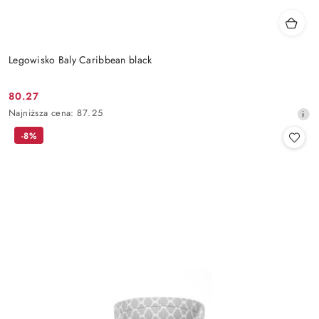
Legowisko Baly Caribbean black
80.27
Cena
Najniższa
Najniższa cena:
87.25
promocyjna:
cena
-8%
z
30
dni
przed
obniżką