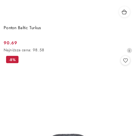
Ponton Baltic Turkus
90.69
Cena
Najniższa
Najniższa cena:
98.58
promocyjna:
cena
-8%
z
30
dni
przed
obniżką