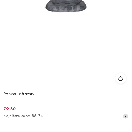
Ponton Loft szary
79.80
Cena
Najniższa
Najniższa cena:
86.74
promocyjna:
cena
z
30