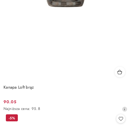
Kanapa Loft brąz
90.05
Cena
Najniższa
Najniższa cena:
95.8
promocyjna:
cena
-5%
z
30
dni