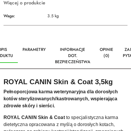
Więcej o produkcie
Waga:
3.5 kg
OPIS
PARAMETRY
INFORMACJE
OPINIE
ZA
DUKTU
DOT.
(0)
PYT
BEZPIECZEŃSTWA
ROYAL CANIN Skin & Coat 3,5kg
Pełnoporcjowa karma weterynaryjna dla dorosłych
kotów sterylizowanych/kastrowanych, wspierająca
zdrowie skóry i sierści.
ROYAL CANIN Skin & Coat
to specjalistyczna karma
dietetyczna opracowana z myślą o dorosłych kotach,