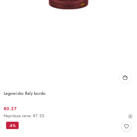
Legowisko Baly bordo
80.27
Cena
Najniższa
Najniższa cena:
87.25
promocyjna:
cena
-8%
z
30