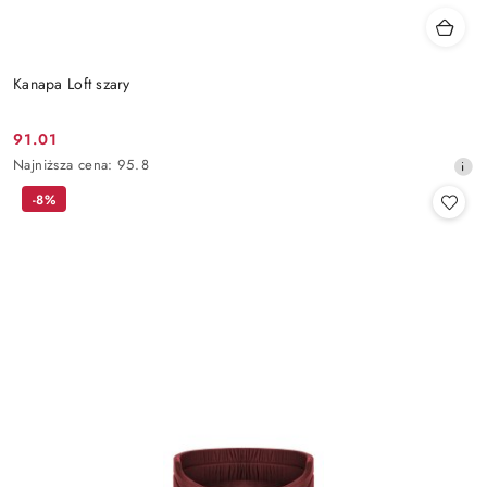
Kanapa Loft szary
91.01
Cena
Najniższa
Najniższa cena:
95.8
promocyjna:
cena
-8%
z
30
dni
przed
obniżką