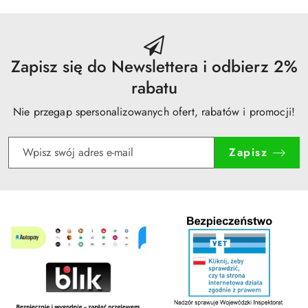
dni
przed
obniżką
Zapisz się do Newslettera i odbierz 2%
rabatu
Nie przegap spersonalizowanych ofert, rabatów i promocji!
Zapisz