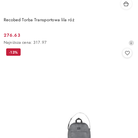
Recobed Torba Transportowa lila róż
276.63
Cena
Najniższa
Najniższa cena:
317.97
promocyjna:
cena
-13%
z
30
dni
przed
obniżką