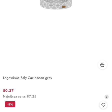
Legowisko Baly Caribbean grey
80.27
Cena
Najniższa
Najniższa cena:
87.25
promocyjna:
cena
-8%
z
30