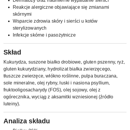
Dermatozy oraz nadmierne wypadanie sierści
Reakcje alergiczne objawiające się zmianami
skórnymi
Wsparcie zdrowia skóry i sierści u kotów
sterylizowanych
Infekcje skórne i pasożytnicze
Skład
Kukurydza, suszone białko drobiowe, gluten pszenny, ryż,
gluten kukurydziany, hydrolizat białka zwierzęcego,
tłuszcze zwierzęce, włókno roślinne, pulpa buraczana,
sole mineralne, olej rybny, łuski i nasiona psyllium,
fruktooligosacharydy (FOS), olej sojowy, olej z
ogórecznika, wyciąg z aksamitki wzniesionej (źródło
luteiny).
Analiza składu