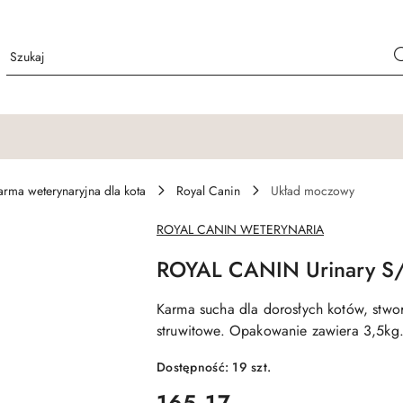
arma weterynaryjna dla kota
Royal Canin
Układ moczowy
NAZWA
ROYAL CANIN WETERYNARIA
PRODUCENTA:
ROYAL CANIN Urinary S
Karma sucha dla dorosłych kotów, stwo
struwitowe. Opakowanie zawiera 3,5kg
Dostępność:
19
szt.
cena:
165.17