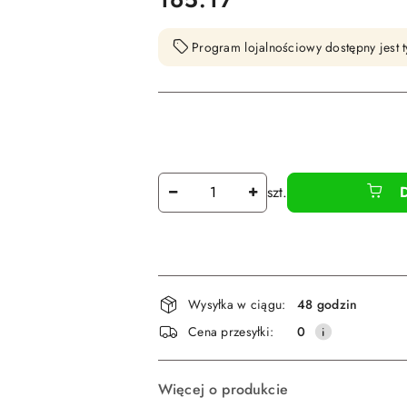
Program lojalnościowy dostępny jest t
Ilość
szt.
Dostępność
Wysyłka w ciągu:
48 godzin
i
Cena przesyłki:
0
dostawa
Więcej o produkcie