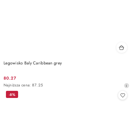
Legowisko Baly Caribbean grey
80.27
Cena
Najniższa
Najniższa cena:
87.25
promocyjna:
cena
-8%
z
30
dni
przed
obniżką