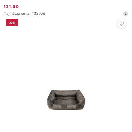
121.50
Cena
Najniższa
Najniższa cena:
132.06
promocyjna:
cena
-6%
z
30
dni
przed
obniżką