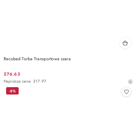
Recobed Torba Transportowa szara
276.63
Cena
Najniższa
Najniższa cena:
317.97
promocyjna:
cena
-8%
z
30
dni
przed
obniżką