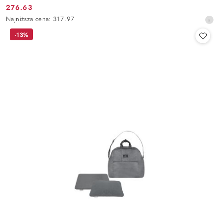
276.63
Cena
Najniższa
Najniższa cena:
317.97
promocyjna:
cena
-13%
z
30
dni
przed
obniżką