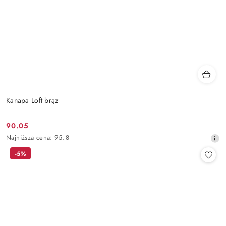
Kanapa Loft brąz
90.05
Cena
Najniższa
Najniższa cena:
95.8
promocyjna:
cena
-5%
z
30
dni
przed
obniżką