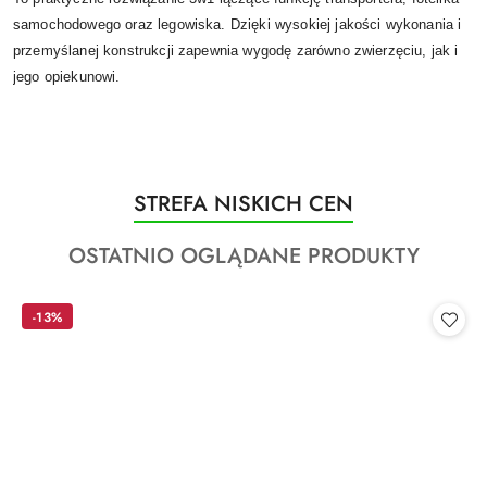
samochodowego oraz legowiska. Dzięki wysokiej jakości wykonania i
przemyślanej konstrukcji zapewnia wygodę zarówno zwierzęciu, jak i
jego opiekunowi.
Produkty
STREFA NISKICH CEN
Pomiń karuzelę produktów
o
Produkty
OSTATNIO OGLĄDANE PRODUKTY
statusie:
o
statusie:
-13%