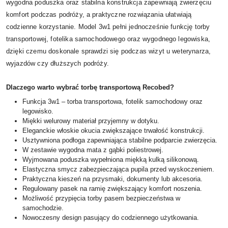
wygodna poduszka oraz stabilna konstrukcja zapewniają zwierzęciu
komfort podczas podróży, a praktyczne rozwiązania ułatwiają
codzienne korzystanie. Model 3w1 pełni jednocześnie funkcję torby
transportowej, fotelika samochodowego oraz wygodnego legowiska,
dzięki czemu doskonale sprawdzi się podczas wizyt u weterynarza,
wyjazdów czy dłuższych podróży.
Dlaczego warto wybrać torbę transportową Recobed?
Funkcja 3w1 – torba transportowa, fotelik samochodowy oraz
legowisko.
Miękki welurowy materiał przyjemny w dotyku.
Eleganckie włoskie okucia zwiększające trwałość konstrukcji.
Usztywniona podłoga zapewniająca stabilne podparcie zwierzęcia.
W zestawie wygodna mata z gąbki poliestrowej.
Wyjmowana poduszka wypełniona miękką kulką silikonową.
Elastyczna smycz zabezpieczająca pupila przed wyskoczeniem.
Praktyczna kieszeń na przysmaki, dokumenty lub akcesoria.
Regulowany pasek na ramię zwiększający komfort noszenia.
Możliwość przypięcia torby pasem bezpieczeństwa w
samochodzie.
Nowoczesny design pasujący do codziennego użytkowania.