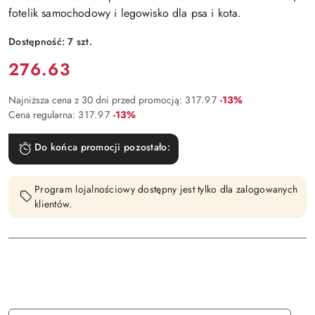
fotelik samochodowy i legowisko dla psa i kota.
Dostępność:
7
szt.
Cena:
276.63
Rabat:
Najniższa cena z 30 dni przed promocją:
317.97
-13%
Rabat:
Cena regularna:
317.97
-13%
Do końca promocji pozostało:
Program lojalnościowy dostępny jest tylko dla zalogowanych
klientów.