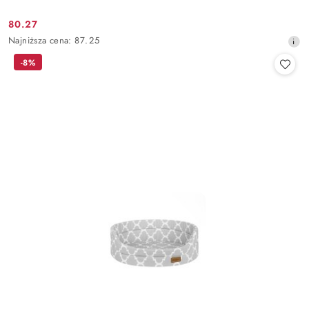
80.27
Cena
Najniższa
Najniższa cena:
87.25
promocyjna:
cena
-8%
z
30
dni
przed
obniżką