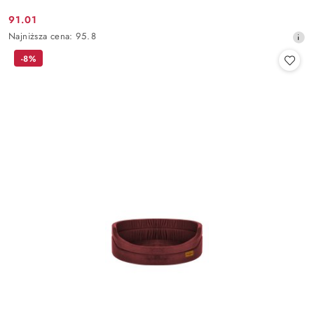
91.01
Cena
Najniższa
Najniższa cena:
95.8
promocyjna:
cena
-8%
z
30
dni
przed
obniżką