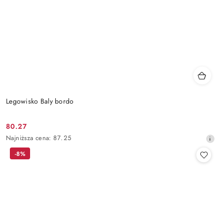
Legowisko Baly bordo
80.27
Cena
Najniższa
Najniższa cena:
87.25
promocyjna:
cena
-8%
z
30
dni
przed
obniżką