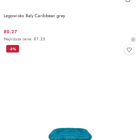
Legowisko Baly Caribbean grey
80.27
Cena
Najniższa
Najniższa cena:
87.25
promocyjna:
cena
-8%
z
30
dni
przed
obniżką