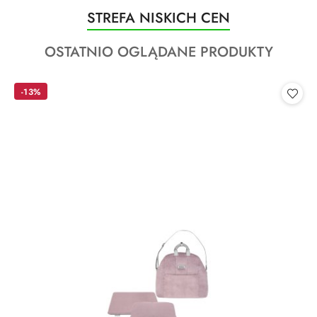
Produkty
STREFA NISKICH CEN
Pomiń karuzelę produktów
o
Produkty
OSTATNIO OGLĄDANE PRODUKTY
statusie:
o
statusie:
-13%