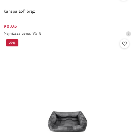
Kanapa Loft brąz
90.05
Cena
Najniższa
Najniższa cena:
95.8
promocyjna:
cena
-5%
z
30
dni
przed
obniżką