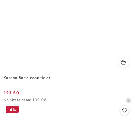
Kanapa Baltic neon fiolet
121.50
Cena
Najniższa
Najniższa cena:
132.06
promocyjna:
cena
-6%
z
30
dni
przed
obniżką