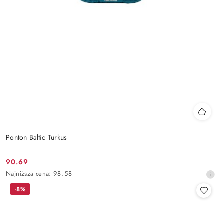
Ponton Baltic Turkus
90.69
Cena
Najniższa
Najniższa cena:
98.58
promocyjna:
cena
-8%
z
30
dni
przed