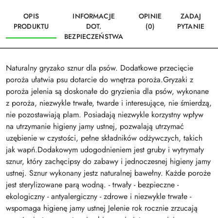
OPIS
INFORMACJE
OPINIE
ZADAJ
PRODUKTU
DOT.
(0)
PYTANIE
BEZPIECZEŃSTWA
Naturalny gryzako sznur dla psów. Dodatkowe przecięcie
poroża ułatwia psu dotarcie do wnętrza poroża.Gryzaki z
poroża jelenia są doskonałe do gryzienia dla psów, wykonane
z poroża, niezwykle trwałe, twarde i interesujące, nie śmierdzą,
nie pozostawiają plam. Posiadają niezwykle korzystny wpływ
na utrzymanie higieny jamy ustnej, pozwalają utrzymać
uzębienie w czystości, pełne składników odżywczych, takich
jak wapń.Dodakowym udogodnieniem jest gruby i wytrymały
sznur, który zachęcipsy do zabawy i jednoczesnej higieny jamy
ustnej. Sznur wykonany jestz naturalnej bawełny. Każde poroże
jest sterylizowane parą wodną. - trwały - bezpieczne -
ekologiczny - antyalergiczny - zdrowe i niezwykle trwałe -
wspomaga higienę jamy ustnej Jelenie rok rocznie zrzucają