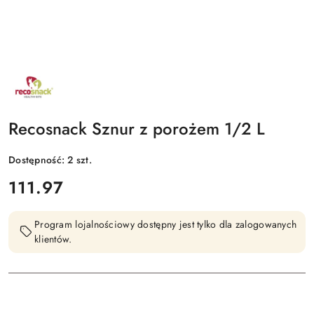
NAZWA
PRODUCENTA:
RECOSNACK
Recosnack Sznur z porożem 1/2 L
Dostępność:
2
szt.
cena:
111.97
Program lojalnościowy dostępny jest tylko dla zalogowanych
klientów.