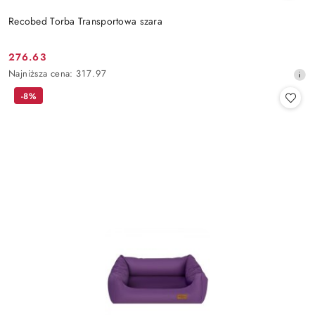
Recobed Torba Transportowa szara
276.63
Cena
Najniższa
Najniższa cena:
317.97
promocyjna:
cena
-8%
z
30
dni
przed
obniżką