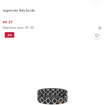
Legowisko Baly bordo
80.27
Cena
Najniższa
Najniższa cena:
87.25
promocyjna:
cena
-8%
z
30
dni
przed
obniżką