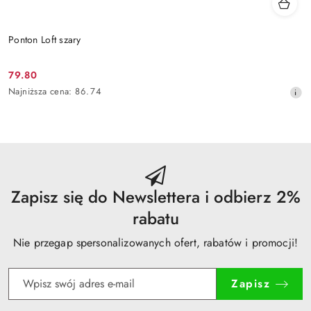
Ponton Loft szary
79.80
Cena
Najniższa
Najniższa cena:
86.74
promocyjna:
cena
z
30
dni
przed
obniżką
Zapisz się do Newslettera i odbierz 2%
rabatu
Nie przegap spersonalizowanych ofert, rabatów i promocji!
Zapisz