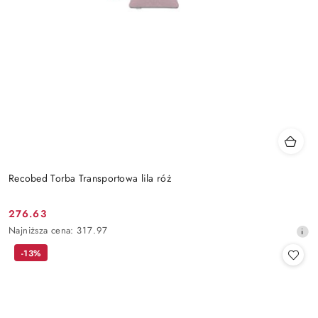
Recobed Torba Transportowa lila róż
276.63
Cena
Najniższa
Najniższa cena:
317.97
promocyjna:
cena
-13%
z
30
dni
przed
obniżką