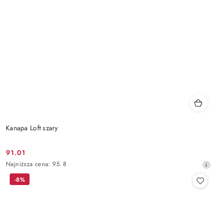
Kanapa Loft szary
91.01
Cena
Najniższa
Najniższa cena:
95.8
promocyjna:
cena
-8%
z
30
dni
przed
obniżką