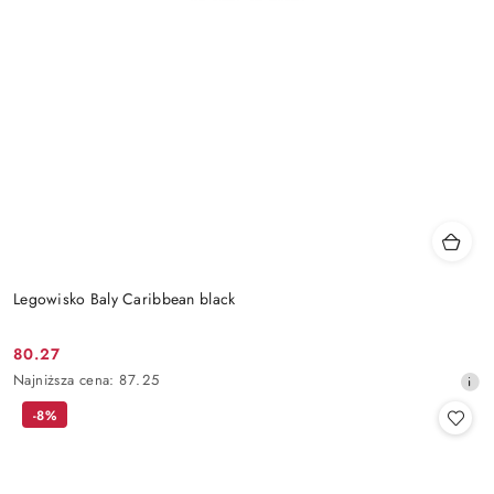
Legowisko Baly Caribbean black
80.27
Cena
Najniższa
Najniższa cena:
87.25
promocyjna:
cena
-8%
z
30
dni
przed