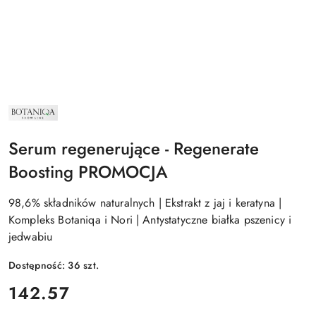
NAZWA
PRODUCENTA:
BOTANIQA
Serum regenerujące - Regenerate
Boosting PROMOCJA
98,6% składników naturalnych | Ekstrakt z jaj i keratyna |
Kompleks Botaniqa i Nori | Antystatyczne białka pszenicy i
jedwabiu
Dostępność:
36
szt.
cena:
142.57