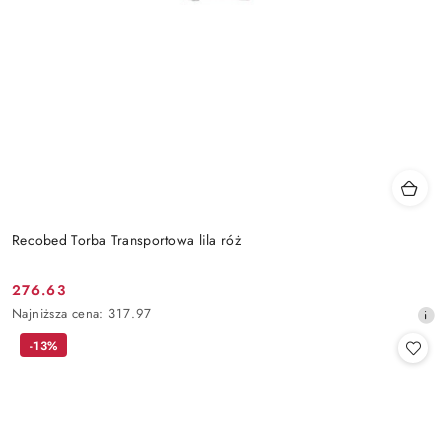
Recobed Torba Transportowa lila róż
276.63
Cena
Najniższa
Najniższa cena:
317.97
promocyjna:
cena
-13%
z
30
dni
przed
obniżką