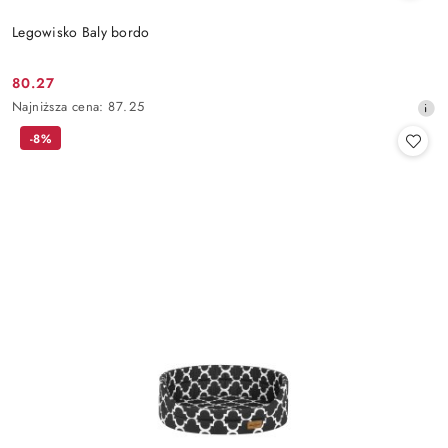
Legowisko Baly bordo
80.27
Cena
Najniższa
Najniższa cena:
87.25
promocyjna:
cena
-8%
z
30
dni
przed
obniżką