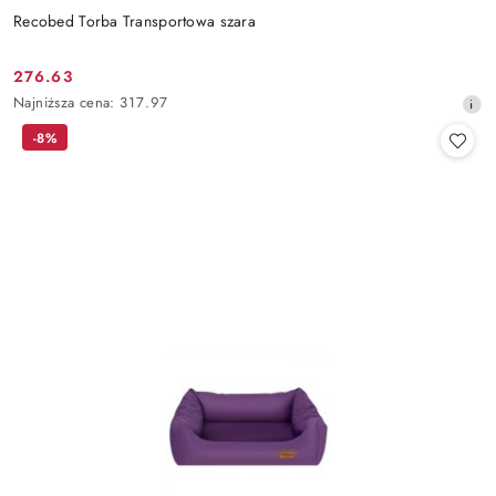
Recobed Torba Transportowa szara
276.63
Cena
Najniższa
Najniższa cena:
317.97
promocyjna:
cena
-8%
z
30
dni
przed
obniżką