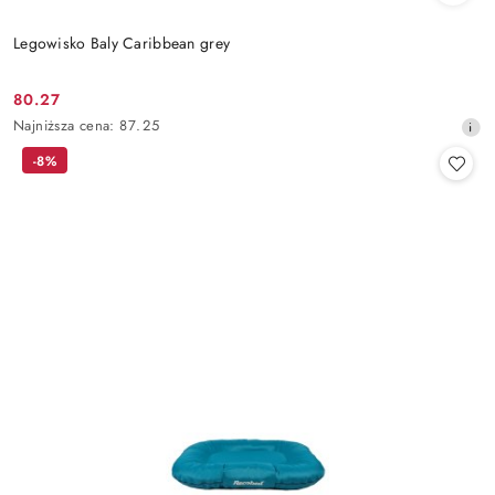
Legowisko Baly Caribbean grey
80.27
Cena
Najniższa
Najniższa cena:
87.25
promocyjna:
cena
-8%
z
30
dni
przed
obniżką