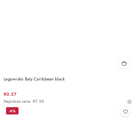
Legowisko Baly Caribbean black
80.27
Cena
Najniższa
Najniższa cena:
87.25
promocyjna:
cena
-8%
z
30
dni
przed
obniżką