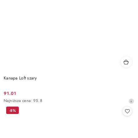
Kanapa Loft szary
91.01
Cena
Najniższa
Najniższa cena:
95.8
promocyjna:
cena
-8%
z
30
dni
przed
obniżką