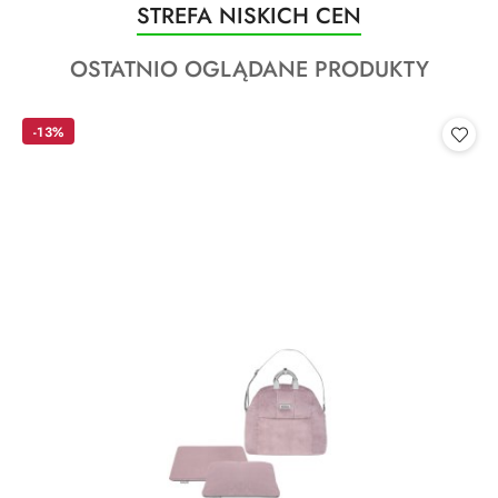
Produkty
STREFA NISKICH CEN
Pomiń karuzelę produktów
o
Produkty
OSTATNIO OGLĄDANE PRODUKTY
statusie:
o
statusie:
-13%