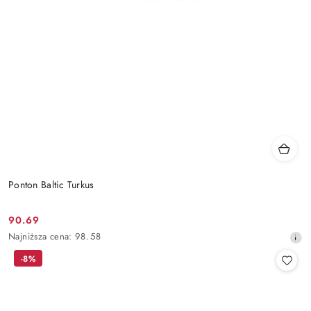
Ponton Baltic Turkus
90.69
Cena
Najniższa
Najniższa cena:
98.58
promocyjna:
cena
-8%
z
30
dni
przed
obniżką