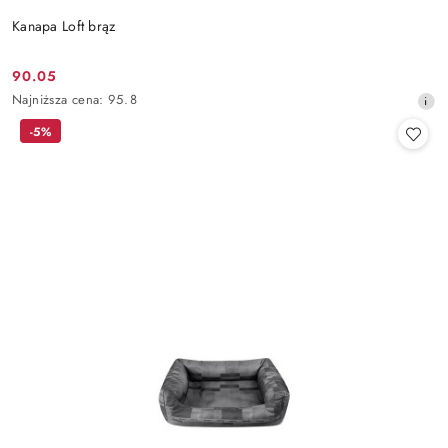
Kanapa Loft brąz
90.05
Cena
Najniższa
Najniższa cena:
95.8
promocyjna:
cena
-5%
z
30
dni
przed
obniżką