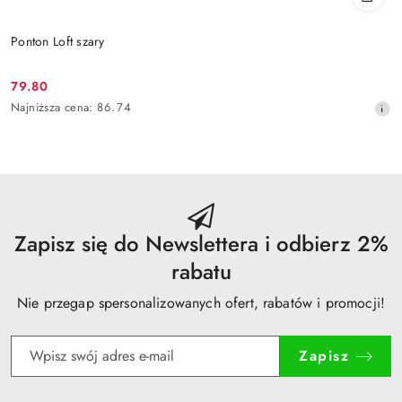
Ponton Loft szary
79.80
Cena
Najniższa
Najniższa cena:
86.74
promocyjna:
cena
z
30
dni
przed
obniżką
Zapisz się do Newslettera i odbierz 2%
rabatu
Nie przegap spersonalizowanych ofert, rabatów i promocji!
Zapisz