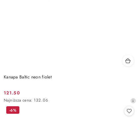
Kanapa Baltic neon fiolet
121.50
Cena
Najniższa
Najniższa cena:
132.06
promocyjna:
cena
-6%
z
30
dni
przed
obniżką