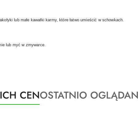
makołyki lub małe kawałki karmy, które łatwo umieścić w schowkach.
nie lub myć w zmywarce.
Produkty
KICH CEN
OSTATNIO OGLĄDAN
o
statusie: