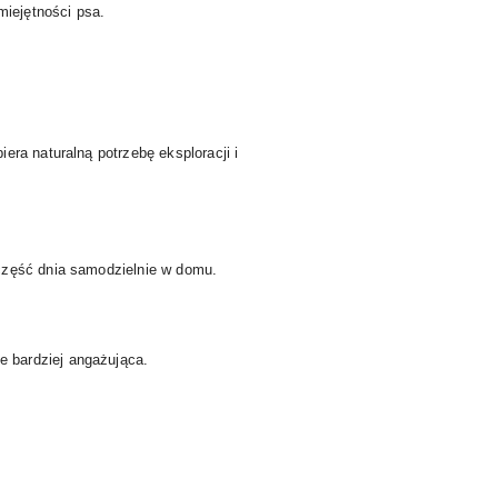
iejętności psa.
era naturalną potrzebę eksploracji i
 część dnia samodzielnie w domu.
 bardziej angażująca.