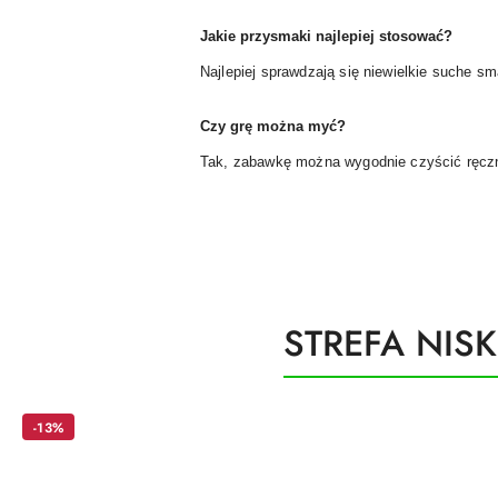
Jakie przysmaki najlepiej stosować?
Najlepiej sprawdzają się niewielkie suche s
Czy grę można myć?
Tak, zabawkę można wygodnie czyścić ręcz
Produkty
STREFA NIS
Pomiń karuzelę produktów
o
statusie:
-13%