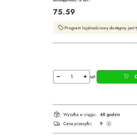
cena:
75.59
Program lojalnościowy dostępny jest t
Ilość
szt.
Dostępność
Wysyłka w ciągu:
48 godzin
i
Cena przesyłki:
9
dostawa