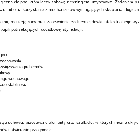
giczna dla psa, która łączy zabawę z treningiem umysłowym. Zadaniem pu
szuflad oraz korzystanie z mechanizmów wymagających skupienia i logicz
omu, redukcję nudy oraz zapewnienie codziennej dawki intelektualnego wy
pupili potrzebujących dodatkowej stymulacji.
 psa
 zachowania
rozwiązywania problemów
zabawy
ningu węchowego
ące stabilność
ku
aju schowki, przesuwane elementy oraz szufladki, w których można ukryć
ów i otwieranie przegródek.