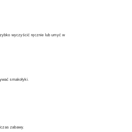
szybko wyczyścić ręcznie lub umyć w
bywać smakołyki.
dczas zabawy.