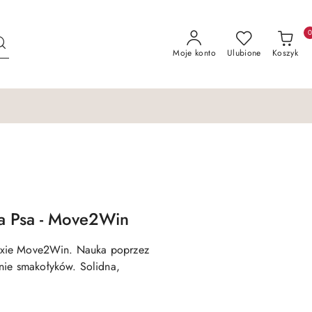
Moje konto
Ulubione
Koszyk
la Psa - Move2Win
Trixie Move2Win. Nauka poprzez
nie smakołyków. Solidna,