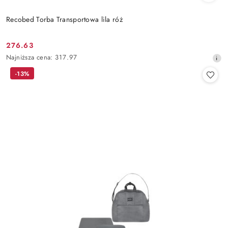
Recobed Torba Transportowa lila róż
276.63
Cena
Najniższa
Najniższa cena:
317.97
promocyjna:
cena
-13%
z
30
dni
przed
obniżką