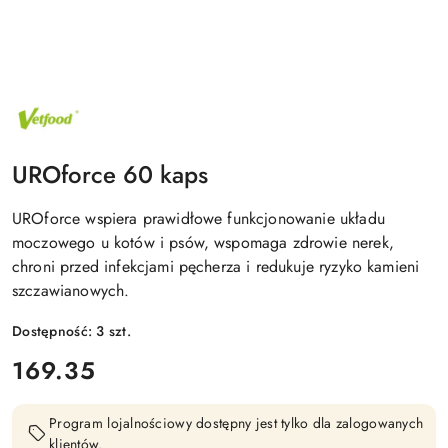
NAZWA
PRODUCENTA:
VETFOOD
UROforce 60 kaps
UROforce wspiera prawidłowe funkcjonowanie układu
moczowego u kotów i psów, wspomaga zdrowie nerek,
chroni przed infekcjami pęcherza i redukuje ryzyko kamieni
szczawianowych.
Dostępność:
3
szt.
cena:
169.35
Program lojalnościowy dostępny jest tylko dla zalogowanych
klientów.