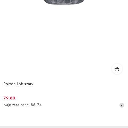
Ponton Loft szary
79.80
Cena
Najniższa
Najniższa cena:
86.74
promocyjna:
cena
z
30
dni