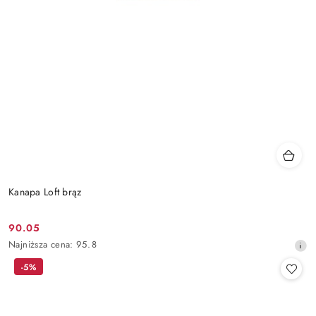
Kanapa Loft brąz
90.05
Cena
Najniższa
Najniższa cena:
95.8
promocyjna:
cena
-5%
z
30
dni
przed