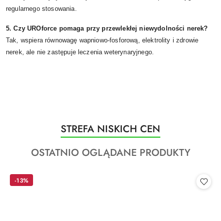
regularnego stosowania.
5. Czy UROforce pomaga przy przewlekłej niewydolności nerek?
Tak, wspiera równowagę wapniowo-fosforową, elektrolity i zdrowie
nerek, ale nie zastępuje leczenia weterynaryjnego.
Produkty
STREFA NISKICH CEN
Pomiń karuzelę produktów
o
Produkty
OSTATNIO OGLĄDANE PRODUKTY
statusie:
o
statusie:
-13%