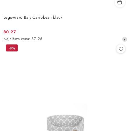
Legowisko Baly Caribbean black
80.27
Cena
Najniższa
Najniższa cena:
87.25
promocyjna:
cena
-8%
z
30
dni
przed
obniżką