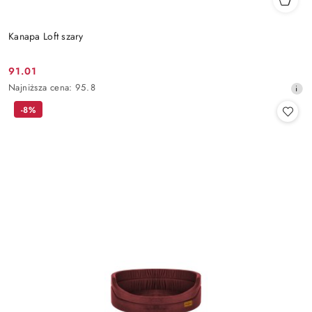
Kanapa Loft szary
91.01
Cena
Najniższa
Najniższa cena:
95.8
promocyjna:
cena
-8%
z
30
dni
przed
obniżką