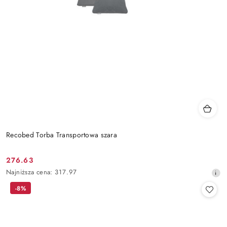
Recobed Torba Transportowa szara
276.63
Cena
Najniższa
Najniższa cena:
317.97
promocyjna:
cena
-8%
z
30
dni
przed
obniżką