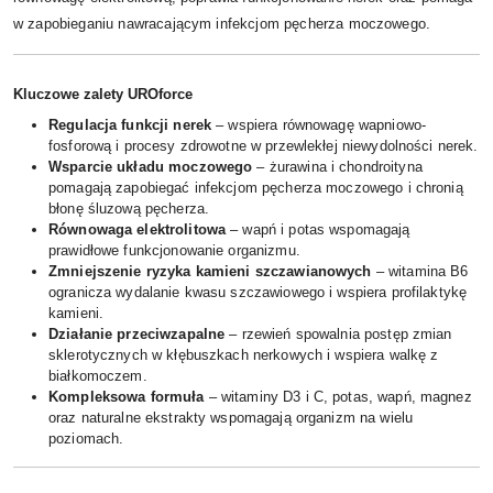
w zapobieganiu nawracającym infekcjom pęcherza moczowego.
Kluczowe zalety UROforce
Regulacja funkcji nerek
– wspiera równowagę wapniowo-
fosforową i procesy zdrowotne w przewlekłej niewydolności nerek.
Wsparcie układu moczowego
– żurawina i chondroityna
pomagają zapobiegać infekcjom pęcherza moczowego i chronią
błonę śluzową pęcherza.
Równowaga elektrolitowa
– wapń i potas wspomagają
prawidłowe funkcjonowanie organizmu.
Zmniejszenie ryzyka kamieni szczawianowych
– witamina B6
ogranicza wydalanie kwasu szczawiowego i wspiera profilaktykę
kamieni.
Działanie przeciwzapalne
– rzewień spowalnia postęp zmian
sklerotycznych w kłębuszkach nerkowych i wspiera walkę z
białkomoczem.
Kompleksowa formuła
– witaminy D3 i C, potas, wapń, magnez
oraz naturalne ekstrakty wspomagają organizm na wielu
poziomach.