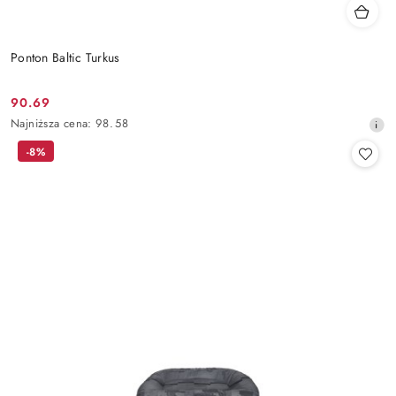
Ponton Baltic Turkus
90.69
Cena
Najniższa
Najniższa cena:
98.58
promocyjna:
cena
-8%
z
30
dni
przed
obniżką