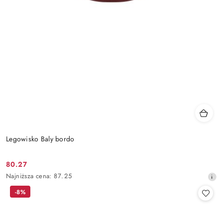
Legowisko Baly bordo
80.27
Cena
Najniższa
Najniższa cena:
87.25
promocyjna:
cena
-8%
z
30
dni
przed