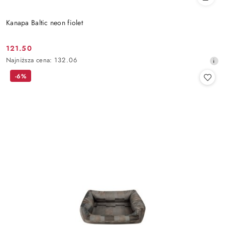
Kanapa Baltic neon fiolet
121.50
Cena
Najniższa
Najniższa cena:
132.06
promocyjna:
cena
-6%
z
30
dni
przed
obniżką