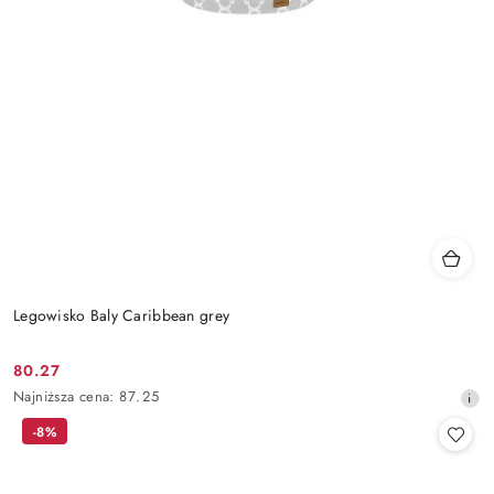
Legowisko Baly Caribbean grey
80.27
Cena
Najniższa
Najniższa cena:
87.25
promocyjna:
cena
-8%
z
30
dni