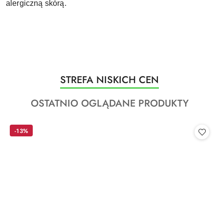
alergiczną skórą.
Produkty
STREFA NISKICH CEN
Pomiń karuzelę produktów
o
Produkty
OSTATNIO OGLĄDANE PRODUKTY
statusie:
o
statusie:
-13%