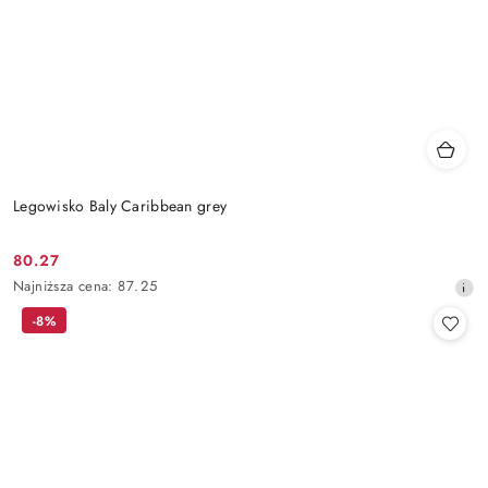
Legowisko Baly Caribbean grey
80.27
Cena
Najniższa
Najniższa cena:
87.25
promocyjna:
cena
-8%
z
30
dni
przed
obniżką