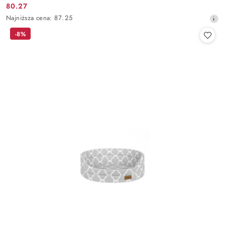
80.27
Cena
Najniższa
Najniższa cena:
87.25
promocyjna:
cena
-8%
z
30
dni
przed
obniżką