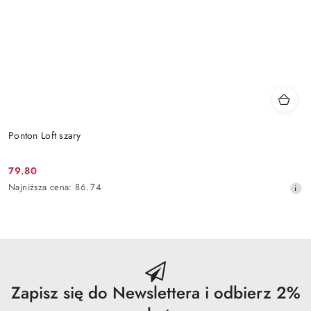
Ponton Loft szary
79.80
Cena
Najniższa
Najniższa cena:
86.74
promocyjna:
cena
z
30
dni
przed
obniżką
Zapisz się do Newslettera i odbierz 2%