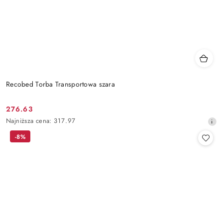
Recobed Torba Transportowa szara
276.63
Cena
Najniższa
Najniższa cena:
317.97
promocyjna:
cena
-8%
z
30
dni
przed
obniżką