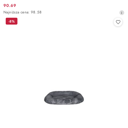
90.69
Cena
Najniższa
Najniższa cena:
98.58
promocyjna:
cena
-8%
z
30
dni
przed
obniżką