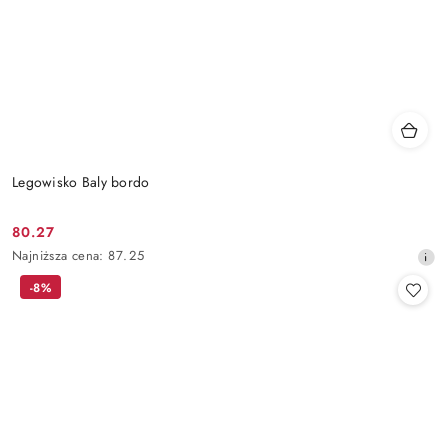
Legowisko Baly bordo
80.27
Cena
Najniższa
Najniższa cena:
87.25
promocyjna:
cena
-8%
z
30
dni
przed
obniżką