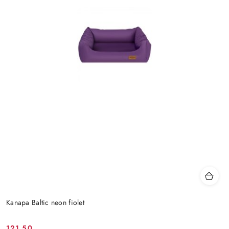
Kanapa Baltic neon fiolet
121.50