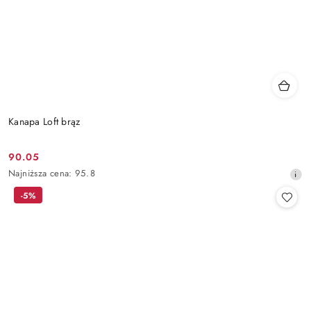
Kanapa Loft brąz
90.05
Cena
Najniższa
Najniższa cena:
95.8
promocyjna:
cena
-5%
z
30
dni
przed
obniżką