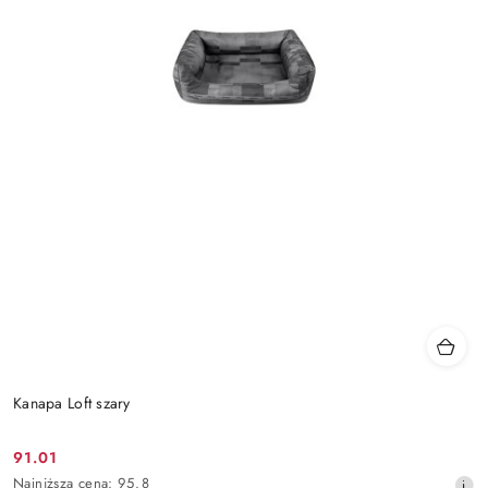
Kanapa Loft szary
91.01
Cena
Najniższa
Najniższa cena:
95.8