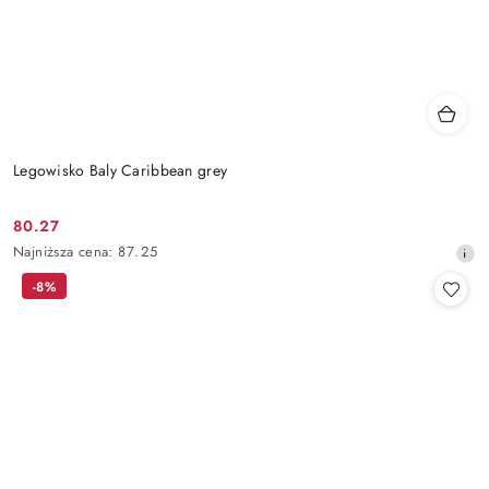
Legowisko Baly Caribbean grey
80.27
Cena
Najniższa
Najniższa cena:
87.25
promocyjna:
cena
-8%
z
30
dni
przed
obniżką