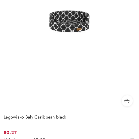
Legowisko Baly Caribbean black
80.27
Cena