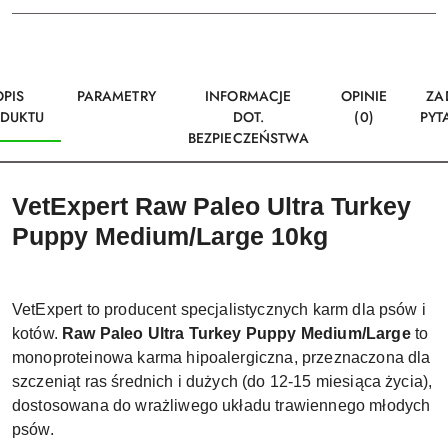
OPIS
PARAMETRY
INFORMACJE
OPINIE
ZA
DUKTU
DOT.
(0)
PYT
BEZPIECZEŃSTWA
VetExpert Raw Paleo Ultra Turkey
Puppy Medium/Large 10kg
VetExpert to producent specjalistycznych karm dla psów i
kotów.
Raw Paleo Ultra Turkey Puppy Medium/Large
to
monoproteinowa karma hipoalergiczna, przeznaczona dla
szczeniąt ras średnich i dużych (do 12-15 miesiąca życia),
dostosowana do wrażliwego układu trawiennego młodych
psów.