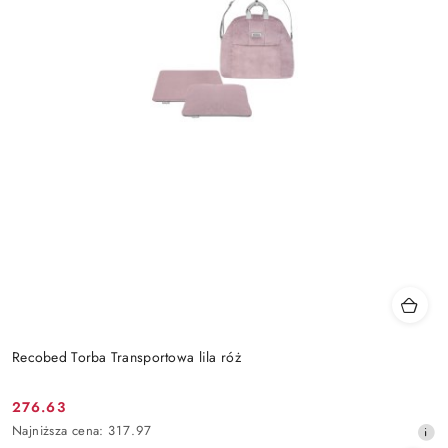
Recobed Torba Transportowa lila róż
276.63
Cena
Najniższa
Najniższa cena:
317.97
promocyjna:
cena