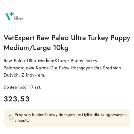
NAZWA
PRODUCENTA:
RAW
PALEO
VetExpert Raw Paleo Ultra Turkey Puppy
Medium/Large 10kg
Raw Paleo Ultra Medium&Large Puppy Turkey -
Pełnoporcjowa Karma Dla Psów Rosnących Ras Średnich I
Dużych, Z Indykiem.
Dostępność:
17
szt.
cena:
323.53
Program lojalnościowy dostępny jest tylko dla zalogowanych
klientów.