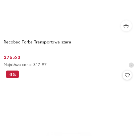
Recobed Torba Transportowa szara
276.63
Cena
Najniższa
Najniższa cena:
317.97
promocyjna:
cena
-8%
z
30
dni
przed
obniżką