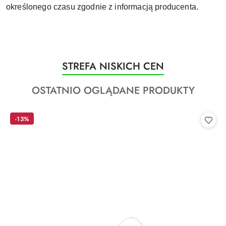
określonego czasu zgodnie z informacją producenta.
Produkty
STREFA NISKICH CEN
Pomiń karuzelę produktów
o
Produkty
OSTATNIO OGLĄDANE PRODUKTY
statusie:
o
statusie:
-13%