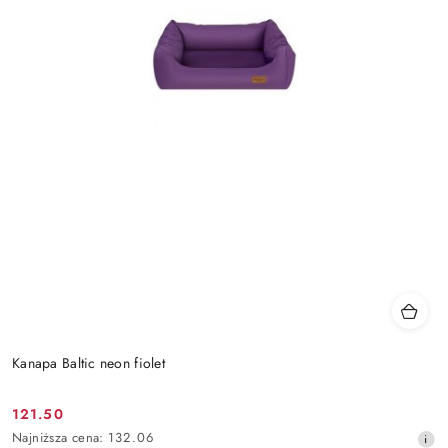
Kanapa Baltic neon fiolet
121.50
Cena
Najniższa
Najniższa cena:
132.06