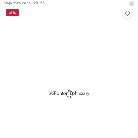
Najniższa
Najniższa cena:
98.58
promocyjna:
cena
-8%
z
30
dni
przed
obniżką