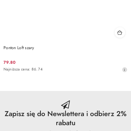
Ponton Loft szary
79.80
Cena
Najniższa
Najniższa cena:
86.74
promocyjna:
cena
z
30
dni
przed
obniżką
Zapisz się do Newslettera i odbierz 2%
rabatu