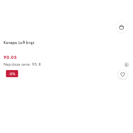
Kanapa Loft brąz
90.05
Cena
Najniższa
Najniższa cena:
95.8
promocyjna:
cena
-5%
z
30
dni
przed
obniżką