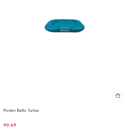
Ponton Baltic Turkus
90.69
Cena