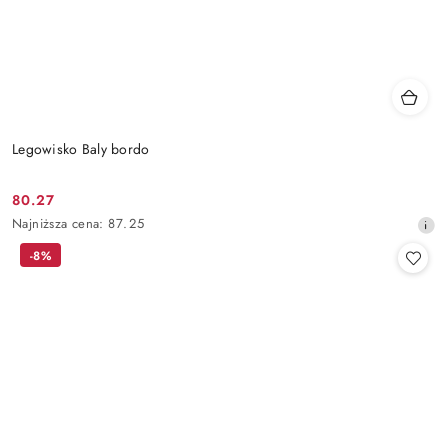
Legowisko Baly bordo
80.27
Cena
Najniższa
Najniższa cena:
87.25
promocyjna:
cena
-8%
z
30
dni
przed
obniżką