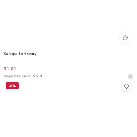
Kanapa Loft szary
91.01
Cena
Najniższa
Najniższa cena:
95.8
promocyjna:
cena
-8%
z
30
dni
przed
obniżką