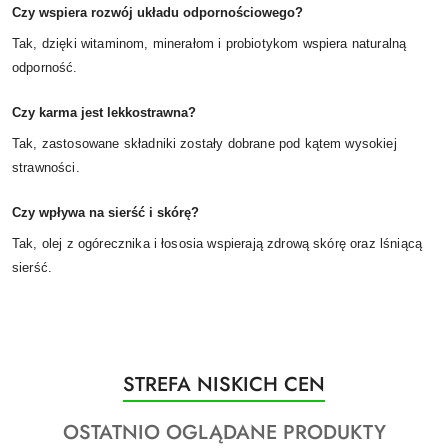
Czy wspiera rozwój układu odpornościowego?
Tak, dzięki witaminom, minerałom i probiotykom wspiera naturalną
odporność.
Czy karma jest lekkostrawna?
Tak, zastosowane składniki zostały dobrane pod kątem wysokiej
strawności.
Czy wpływa na sierść i skórę?
Tak, olej z ogórecznika i łososia wspierają zdrową skórę oraz lśniącą
sierść.
Produkty
STREFA NISKICH CEN
Pomiń karuzelę produktów
o
Produkty
OSTATNIO OGLĄDANE PRODUKTY
statusie: