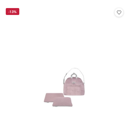
o
statusie:
-13%