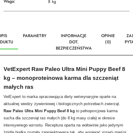
Waga:
8 kg
OPIS
PARAMETRY
INFORMACJE
OPINIE
ZA
DUKTU
DOT.
(0)
PYT
BEZPIECZEŃSTWA
VetExpert Raw Paleo Ultra Mini Puppy Beef 8
kg – monoproteinowa karma dla szczeniąt
małych ras
VetExpert to marka opracowująca diety weterynaryjne oparte na
aktualnej wiedzy żywieniowej i biologicznych potrzebach zwierząt.
Raw Paleo Ultra Mini Puppy Beef 8 kg
to pełnoporcjowa karma
sucha dla szczeniąt ras małych (do 8 kg masy ciała) w okresie
intensywnego wzrostu. Receptura oparta na wołowinie jako jedynym
źródle białka została zaprojektowana tak, aby wspierać rozwój mięśni,