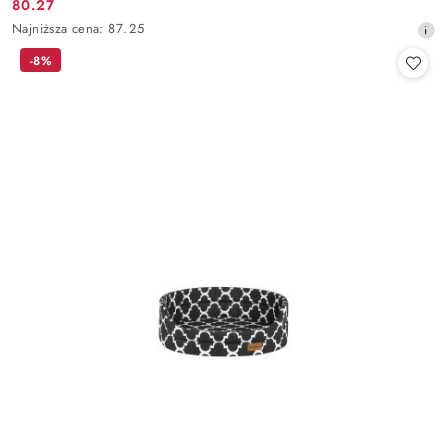
80.27
Cena
Najniższa
Najniższa cena:
87.25
promocyjna:
cena
-8%
z
30
dni
przed
obniżką