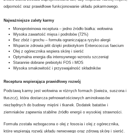
odporność oraz prawidłowe funkcjonowanie układu pokarmowego.
Najważniejsze zalety karmy
Monoproteinowa receptura – jedno źródło białka: wołowina
Wysoka zawartość mięsa i podrobów (72%)
Bez zbóż i grochu – formuła ograniczająca ryzyko alergii
Wsparcie zdrowia jelit dzięki probiotykom Enterococcus faecium
Olej z ogórecznika wspiera skórę i sierść
Optymalna energia dla intensywnego wzrostu szczeniąt
Starannie dobrane prebiotyki FOS i MOS
Wysoka smakowitość i przyswajalność składników
Receptura wspierająca prawidłowy rozwój
Podstawą karmy jest wołowina w różnych formach (świeża, suszona i
tłuszcz), która dostarcza pełnowartościowych aminokwasów
niezbędnych do budowy mięśni i tkanek. Dodatek batatów i
ziemniaków zapewnia stabilne źródło energii o wysokiej strawności.
Formuła została wzbogacona o olej z łososia i olej z ogórecznika,
które wspierają rozwój układu nerwowego oraz zdrową skórę i sierść.