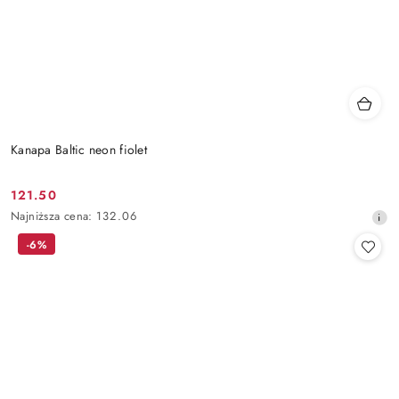
Kanapa Baltic neon fiolet
121.50
Cena
Najniższa
Najniższa cena:
132.06
promocyjna:
cena
-6%
z
30
dni
przed
obniżką