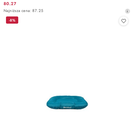
80.27
Cena
Najniższa
Najniższa cena:
87.25
promocyjna:
cena
-8%
z
30
dni
przed
obniżką