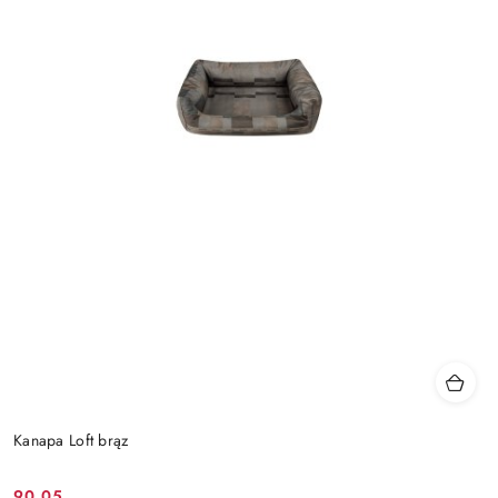
Kanapa Loft brąz
90.05