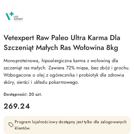
NAZWA
PRODUCENTA:
RAW
PALEO
Vetexpert Raw Paleo Ultra Karma Dla
Szczeniąt Małych Ras Wołowina 8kg
Monoproteinowa, hipoalergiczna karma z wołowiną dla
szczeniąt ras małych. Zawiera 72% mięsa, bez zbóż i grochu.
Wzbogacona o olej z ogórecznika i probiotyk dla zdrowia
skóry, sierści i układu pokarmowego.
Dostępność:
20
szt.
cena:
269.24
Program lojalnościowy dostępny jest tylko dla zalogowanych
klientów.