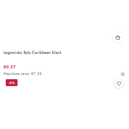
Legowisko Baly Caribbean black
80.27
Cena
Najniższa
Najniższa cena:
87.25
promocyjna:
cena
-8%
z
30
dni
przed
obniżką