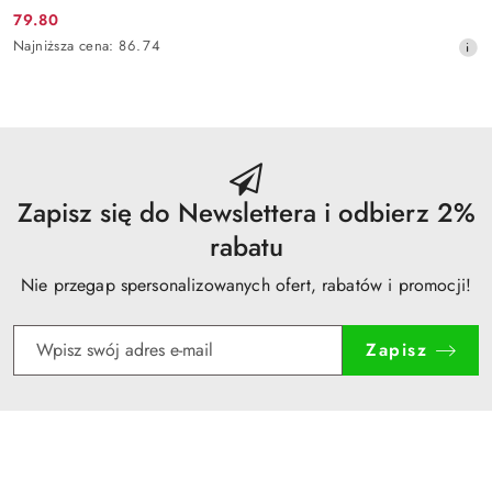
79.80
Cena
Najniższa
Najniższa cena:
86.74
promocyjna:
cena
z
30
dni
przed
obniżką
Zapisz się do Newslettera i odbierz 2%
rabatu
Nie przegap spersonalizowanych ofert, rabatów i promocji!
Zapisz