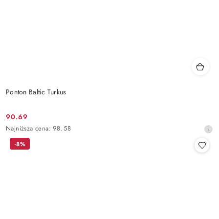
Ponton Baltic Turkus
90.69
Cena
Najniższa
Najniższa cena:
98.58
promocyjna:
cena
-8%
z
30
dni
przed
obniżką