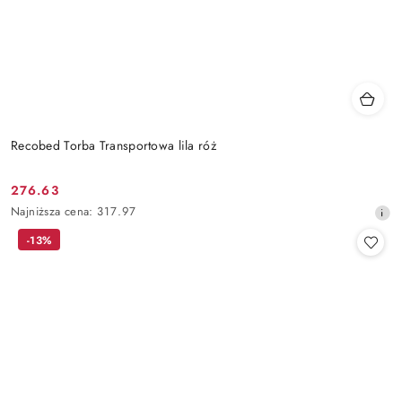
Recobed Torba Transportowa lila róż
276.63
Cena
Najniższa
Najniższa cena:
317.97
promocyjna:
cena
-13%
z
30
dni
przed
obniżką