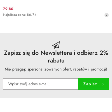
79.80
Cena
Najniższa
Najniższa cena:
86.74
promocyjna:
cena
z
30
dni
przed
obniżką
Zapisz się do Newslettera i odbierz 2%
rabatu
Nie przegap spersonalizowanych ofert, rabatów i promocji!
Zapisz