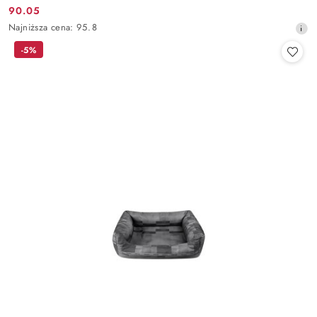
90.05
Cena
Najniższa
Najniższa cena:
95.8
promocyjna:
cena
-5%
z
30
dni
przed
obniżką