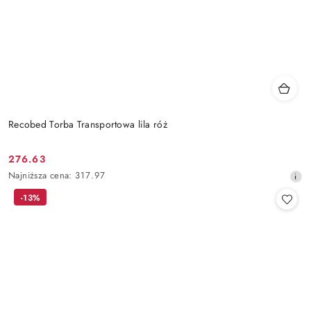
Recobed Torba Transportowa lila róż
276.63
Cena
Najniższa
Najniższa cena:
317.97
promocyjna:
cena
-13%
z
30
dni
przed
obniżką