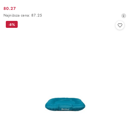
80.27
Cena
Najniższa
Najniższa cena:
87.25
promocyjna:
cena
-8%
z
30
dni
przed
obniżką