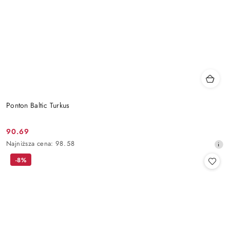
Ponton Baltic Turkus
90.69
Cena
Najniższa
Najniższa cena:
98.58
promocyjna:
cena
-8%
z
30
dni
przed
obniżką