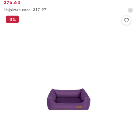
276.63
Cena
Najniższa
Najniższa cena:
317.97
promocyjna:
cena
-8%
z
30
dni
przed
obniżką