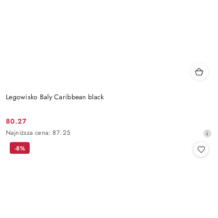
Legowisko Baly Caribbean black
80.27
Cena
Najniższa
Najniższa cena:
87.25
promocyjna:
cena
-8%
z
30
dni
przed
obniżką