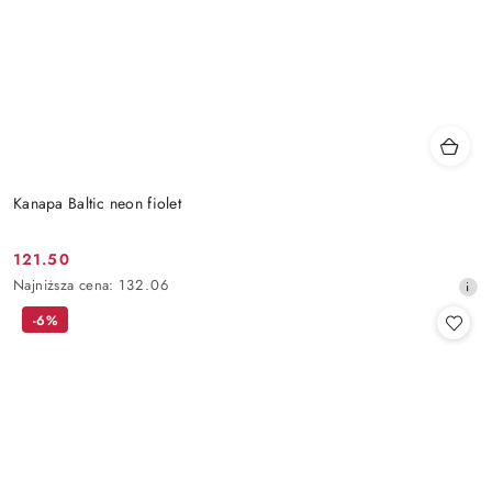
Kanapa Baltic neon fiolet
121.50
Cena
Najniższa
Najniższa cena:
132.06
promocyjna:
cena
-6%
z
30
dni
przed
obniżką