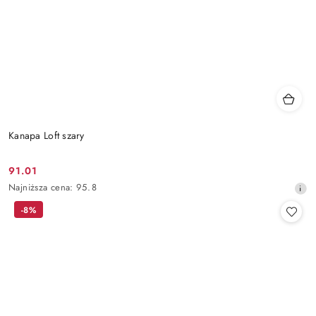
Kanapa Loft szary
91.01
Cena
Najniższa
Najniższa cena:
95.8
promocyjna:
cena
-8%
z
30
dni
przed
obniżką