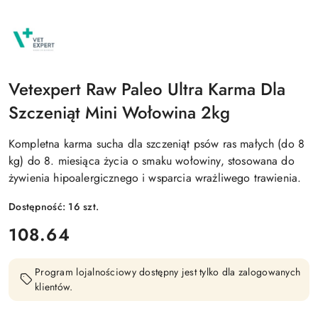
NAZWA
PRODUCENTA:
RAW
PALEO
Vetexpert Raw Paleo Ultra Karma Dla
Szczeniąt Mini Wołowina 2kg
Kompletna karma sucha dla szczeniąt psów ras małych (do 8
kg) do 8. miesiąca życia o smaku wołowiny, stosowana do
żywienia hipoalergicznego i wsparcia wrażliwego trawienia.
Dostępność:
16
szt.
cena:
108.64
Program lojalnościowy dostępny jest tylko dla zalogowanych
klientów.