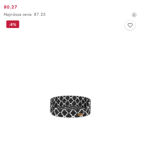
80.27
Cena
Najniższa
Najniższa cena:
87.25
promocyjna:
cena
-8%
z
30
dni
przed
obniżką