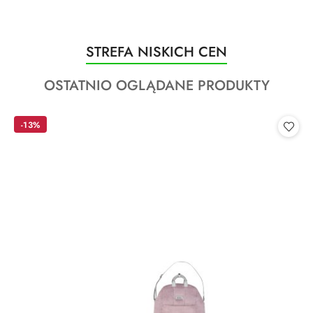
Produkty
STREFA NISKICH CEN
Pomiń karuzelę produktów
o
Produkty
OSTATNIO OGLĄDANE PRODUKTY
statusie:
o
statusie:
-13%