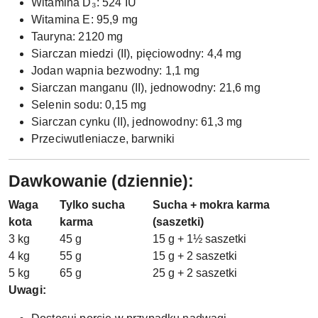
Witamina D₃: 524 IU
Witamina E: 95,9 mg
Tauryna: 2120 mg
Siarczan miedzi (II), pięciowodny: 4,4 mg
Jodan wapnia bezwodny: 1,1 mg
Siarczan manganu (II), jednowodny: 21,6 mg
Selenin sodu: 0,15 mg
Siarczan cynku (II), jednowodny: 61,3 mg
Przeciwutleniacze, barwniki
Dawkowanie (dziennie):
Waga
Tylko sucha
Sucha + mokra karma
kota
karma
(saszetki)
3 kg
45 g
15 g + 1½ saszetki
4 kg
55 g
15 g + 2 saszetki
5 kg
65 g
25 g + 2 saszetki
Uwagi: