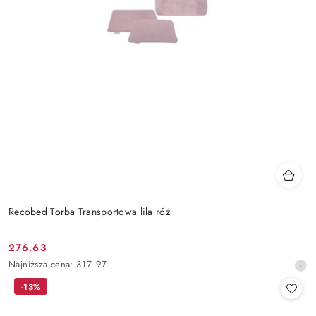
Recobed Torba Transportowa lila róż
276.63
Cena
Najniższa
Najniższa cena:
317.97
promocyjna:
cena
-13%
z
30
dni