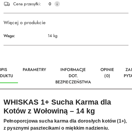
Wyślij
Cena przesyłki:
0
dostawa
Więcej o produkcie
Waga:
14 kg
OPIS
PARAMETRY
INFORMACJE
OPINIE
ZA
DUKTU
DOT.
(0)
PYT
BEZPIECZEŃSTWA
WHISKAS 1+ Sucha Karma dla
Kotów z Wołowiną – 14 kg
Pełnoporcjowa sucha karma dla dorosłych kotów (1+),
z pysznymi pasztecikami o miękkim nadzieniu.