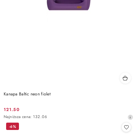
Kanapa Baltic neon fiolet
121.50
Cena
Najniższa
Najniższa cena:
132.06
promocyjna:
cena
-6%
z
30