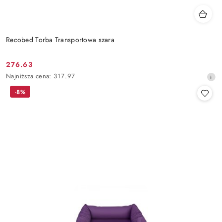
Recobed Torba Transportowa szara
276.63
Cena
Najniższa
Najniższa cena:
317.97
promocyjna:
cena
-8%
z
30
dni
przed
obniżką