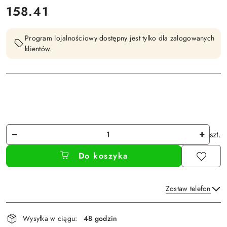
cena:
158.41
Program lojalnościowy dostępny jest tylko dla zalogowanych
klientów.
Ilość
szt.
Do koszyka
Zostaw telefon
Dostępność
Wysyłka w ciągu:
48 godzin
i