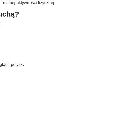
ormalnej aktywności fizycznej.
suchą?
.
ląd i połysk.