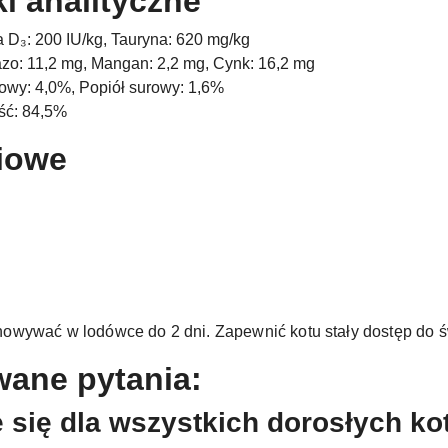
ki analityczne
 D₃: 200 IU/kg, Tauryna: 620 mg/kg
azo: 11,2 mg, Mangan: 2,2 mg, Cynk: 16,2 mg
rowy: 4,0%, Popiół surowy: 1,6%
ść: 84,5%
iowe
owywać w lodówce do 2 dni. Zapewnić kotu stały dostęp do ś
wane pytania:
e się dla wszystkich dorosłych k