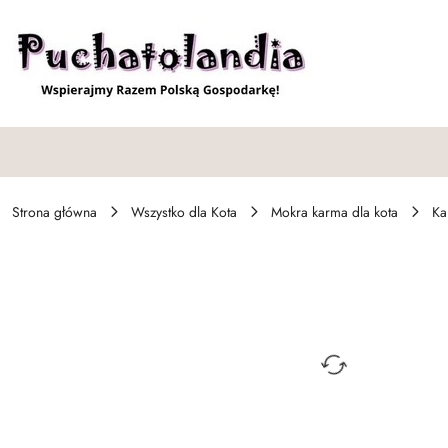
Przejdź do treści głównej
Przejdź do wyszukiwarki
Przejdź do moje konto
Przejdź do menu głównego
Przejdź do opisu produktu
Przejdź do stopki
Strona główna
Wszystko dla Kota
Mokra karma dla kota
Ka