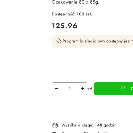
Opakowanie 80 x 85g.
Dostępność:
100
szt.
cena:
125.96
Program lojalnościowy dostępny jest t
Ilość
szt.
Dostępność
Wysyłka w ciągu:
48 godzin
i