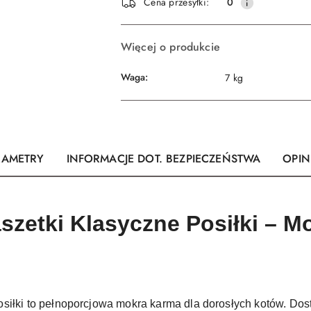
Cena przesyłki:
0
dostawa
Więcej o produkcie
Waga:
7 kg
RAMETRY
INFORMACJE DOT. BEZPIECZEŃSTWA
OPINI
szetki Klasyczne Posiłki – 
siłki to pełnoporcjowa mokra karma dla dorosłych kotów. Do