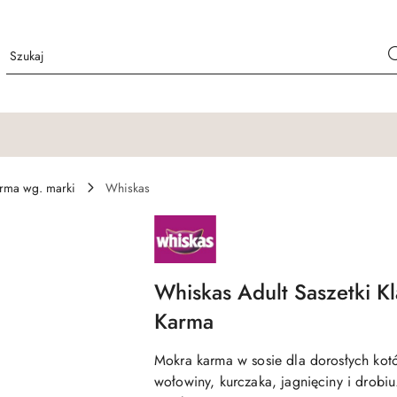
rma wg. marki
Whiskas
NAZWA
PRODUCENTA:
WHISKAS
Whiskas Adult Saszetki Kl
Karma
Mokra karma w sosie dla dorosłych kot
wołowiny, kurczaka, jagnięciny i drobiu.