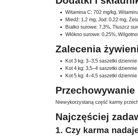
Dodatki i składni
Witamina C: 702 mg/kg, Witamina
Miedź: 1,2 mg, Jod: 0,22 mg, Żel
Białko surowe: 7,3%, Tłuszcz su
Włókno surowe: 0,25%, Wilgotno
Zalecenia żywien
Kot 3 kg: 3–3,5 saszetki dziennie
Kot 4 kg: 3,5–4 saszetki dziennie
Kot 5 kg: 4–4,5 saszetki dziennie
Przechowywanie
Niewykorzystaną część karmy przech
Najczęściej zada
1. Czy karma nadaj