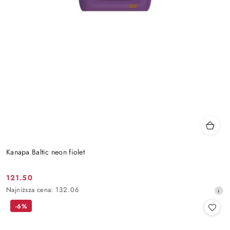
Kanapa Baltic neon fiolet
121.50
Cena
Najniższa
Najniższa cena:
132.06
promocyjna:
cena
-6%
z
30
dni