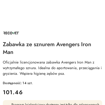
NAZWA
PRODUCENTA:
RECOVET
SP.
Zabawka ze sznurem Avengers Iron
Z
O.O.,
Man
SP.
K.
Oficjalnie licencjonowana zabawka Avengers Iron Man z
wytrzymałego sznura. Idealna do aportowania, przeciągania i
gryzienia. Wspiera higienę zębów psa.
Dostępność:
14
szt.
cena:
101.46
Program lojalnościowy dostępny jest tylko dla zalogowanych