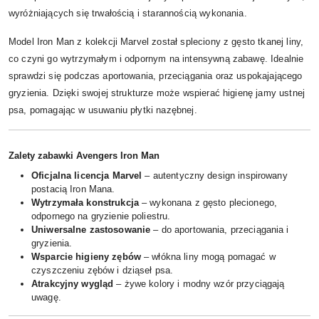
wyróżniających się trwałością i starannością wykonania.
Model Iron Man z kolekcji Marvel został spleciony z gęsto tkanej liny,
co czyni go wytrzymałym i odpornym na intensywną zabawę. Idealnie
sprawdzi się podczas aportowania, przeciągania oraz uspokajającego
gryzienia. Dzięki swojej strukturze może wspierać higienę jamy ustnej
psa, pomagając w usuwaniu płytki nazębnej.
Zalety zabawki Avengers Iron Man
Oficjalna licencja Marvel
– autentyczny design inspirowany
postacią Iron Mana.
Wytrzymała konstrukcja
– wykonana z gęsto plecionego,
odpornego na gryzienie poliestru.
Uniwersalne zastosowanie
– do aportowania, przeciągania i
gryzienia.
Wsparcie higieny zębów
– włókna liny mogą pomagać w
czyszczeniu zębów i dziąseł psa.
Atrakcyjny wygląd
– żywe kolory i modny wzór przyciągają
uwagę.