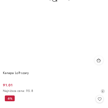
Kanapa Loft szary
91.01
Cena
Najniższa
Najniższa cena:
95.8
promocyjna:
cena
-8%
z
30
dni