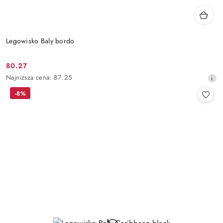
Legowisko Baly bordo
80.27
Cena
Najniższa
Najniższa cena:
87.25
promocyjna:
cena
-8%
z
30
dni
przed
obniżką