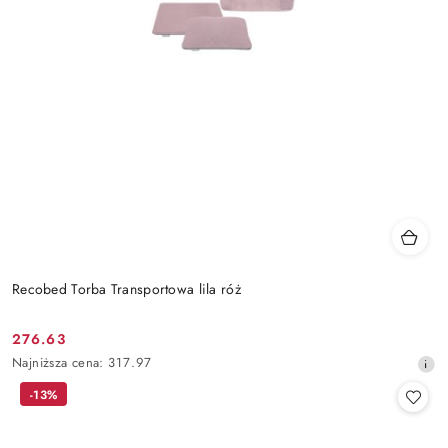
Recobed Torba Transportowa lila róż
276.63
Cena
Najniższa
Najniższa cena:
317.97
promocyjna:
cena
-13%
z
30
dni