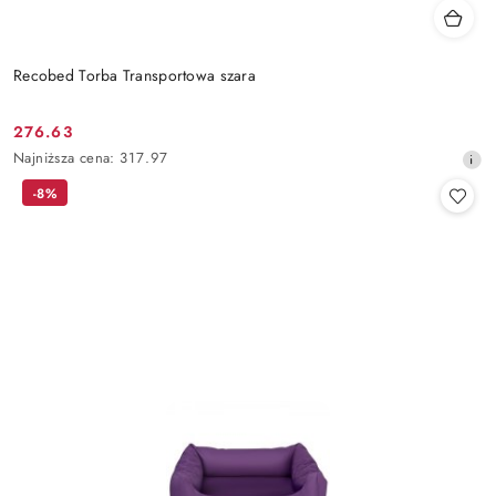
Recobed Torba Transportowa szara
276.63
Cena
Najniższa
Najniższa cena:
317.97
promocyjna:
cena
-8%
z
30
dni
przed
obniżką