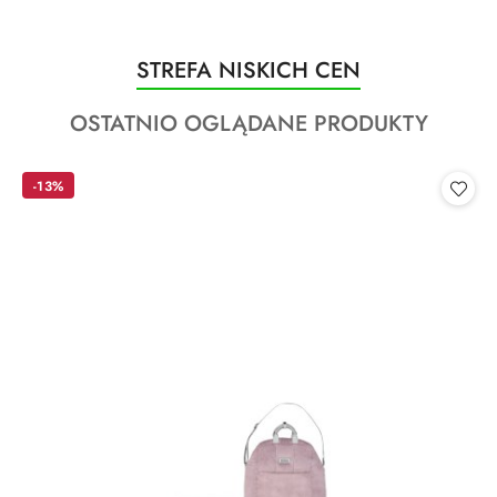
Produkty
STREFA NISKICH CEN
Pomiń karuzelę produktów
o
Produkty
OSTATNIO OGLĄDANE PRODUKTY
statusie:
o
statusie:
-13%