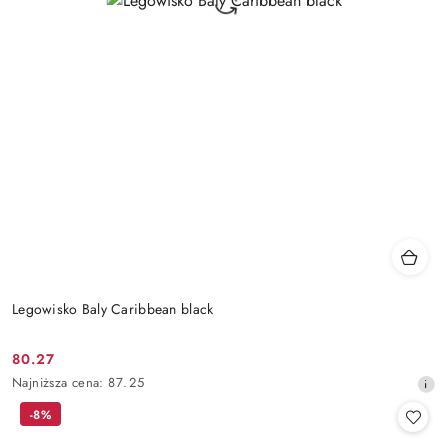
Legowisko Baly Caribbean black
80.27
Cena
Najniższa
Najniższa cena:
87.25
promocyjna:
cena
-8%
z
30