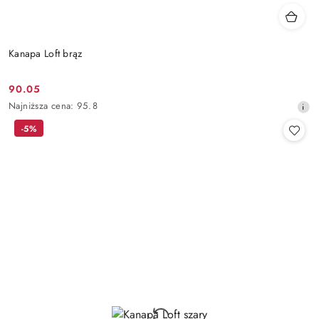
Kanapa Loft brąz
90.05
Cena
Najniższa
Najniższa cena:
95.8
promocyjna:
cena
-5%
z
30
dni
przed
obniżką