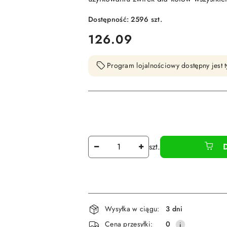
Dostępność:
2596
szt.
cena:
126.09
Program lojalnościowy dostępny jest t
Ilość
szt.
Dostępność
Wysyłka w ciągu:
3 dni
i
Cena przesyłki:
0