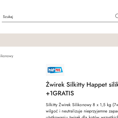
ilikonowy
NAZWA
PRODUCENTA:
HAPPET
Żwirek Silkitty Happet sil
+1GRATIS
Silkitty Żwirek Silikonowy 8 x 1,5 kg (7
wilgoć i neutralizuje nieprzyjemne zapa
użytkowaniu żwirek dla kotów wszystkich