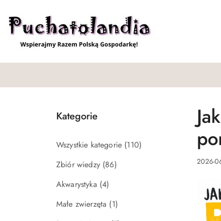
Przejdź do treści głównej
Przejdź do wyszukiwarki
Przejdź do moje konto
Przejdź do menu głównego
Przejdź do stopki
Ja
Kategorie
po
Wszystkie kategorie
(110)
2026-06
Zbiór wiedzy
(86)
Akwarystyka
(4)
Małe zwierzęta
(1)