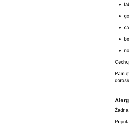
la
go
ca
be
no
Cechuj
Pamięt
dorosłe
Alerg
Żadna 
Popula