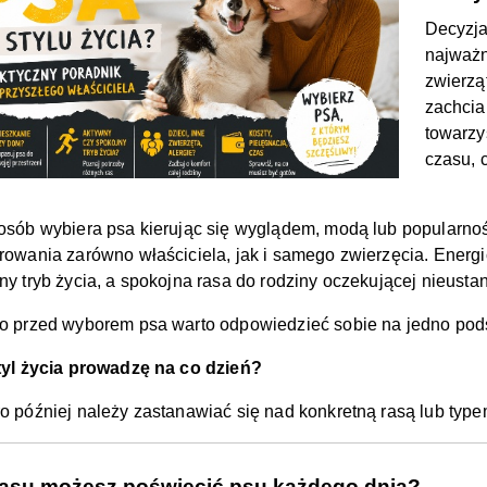
Decyzja
najważn
zwierzą
zachcia
towarzy
czasu, 
osób wybiera psa kierując się wyglądem, modą lub popularnośc
rowania zarówno właściciela, jak i samego zwierzęcia. Energi
ny tryb życia, a spokojna rasa do rodziny oczekującej nieusta
o przed wyborem psa warto odpowiedzieć sobie na jedno pod
tyl życia prowadzę na co dzień?
o później należy zastanawiać się nad konkretną rasą lub type
czasu możesz poświęcić psu każdego dnia?