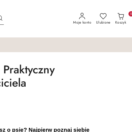
Moje konto
Ulubione
Koszyk
? Praktyczny
iciela
z o psie? Najpierw poznaj siebie