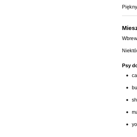
Piękny
Mies
Wbrew 
Niektó
Psy do
ca
bu
sh
ma
yo