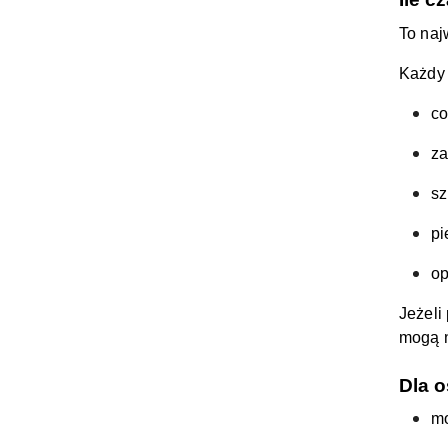
To naj
Każdy 
co
za
sz
pi
op
Jeżeli
mogą n
Dla o
m