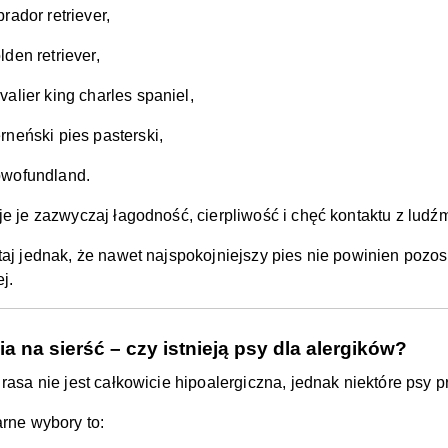
brador retriever,
lden retriever,
valier king charles spaniel,
rneński pies pasterski,
wofundland.
e je zazwyczaj łagodność, cierpliwość i chęć kontaktu z ludźm
aj jednak, że nawet najspokojniejszy pies nie powinien poz
j.
ia na sierść – czy istnieją psy dla alergików?
rasa nie jest całkowicie hipoalergiczna, jednak niektóre psy p
rne wybory to: