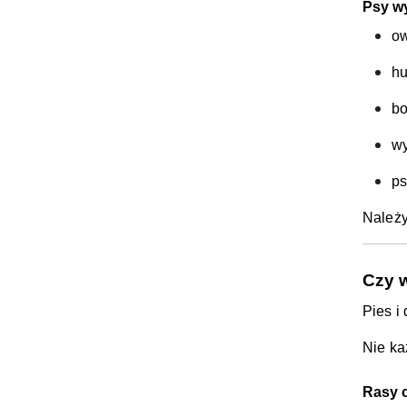
Psy wy
ow
hu
bo
wy
ps
Należy
Czy 
Pies i
Nie ka
Rasy c