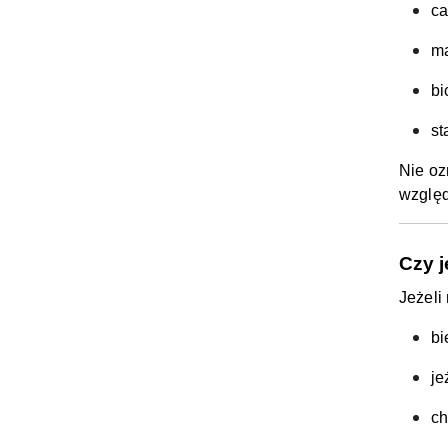
ca
ma
bi
st
Nie oz
względ
Czy 
Jeżeli 
bi
je
ch