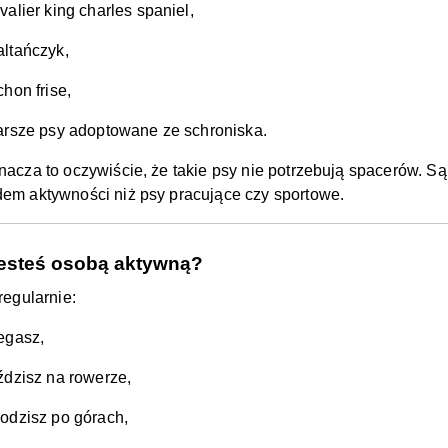
valier king charles spaniel,
ltańczyk,
chon frise,
arsze psy adoptowane ze schroniska.
nacza to oczywiście, że takie psy nie potrzebują spacerów. 
em aktywności niż psy pracujące czy sportowe.
jesteś osobą aktywną?
regularnie:
egasz,
ździsz na rowerze,
odzisz po górach,