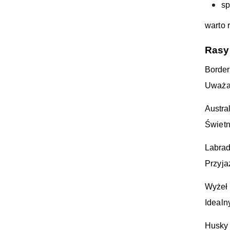
sp
warto 
Rasy
Border
Uważan
Austra
Świetn
Labrad
Przyja
Wyżeł 
Idealn
Husky 