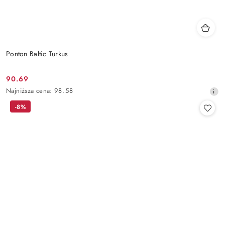
Ponton Baltic Turkus
90.69
Cena
Najniższa
Najniższa cena:
98.58
promocyjna:
cena
-8%
z
30
dni
przed
obniżką