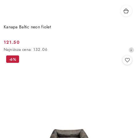
Kanapa Baltic neon fiolet
121.50
Cena
Najniższa
Najniższa cena:
132.06
promocyjna:
cena
-6%
z
30
dni
przed
obniżką