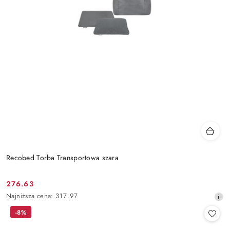
Recobed Torba Transportowa szara
276.63
Cena
Najniższa
Najniższa cena:
317.97
promocyjna:
cena
-8%
z
30