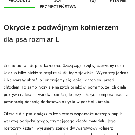
PRODUKTU
DOT.
(0)
PYTANIE
BEZPIECZEŃSTWA
Okrycie z podwójnym kołnierzem
dla psa rozmiar L
Zimno potrafi dopiec każdemu. Szczękające zęby, czerwony nos i
katar to tylko niektóre przykre skutki tego zjawiska. Wystarczy jednak
kilka warstw ubrań, a już czujemy się lepiej, chronieni przed
chłodem. To samo tyczy się naszych psiaków- pomimo, że ich ciała
pokrywa naturalna warstwa sierści, to przy niższych temperaturach z
pewnością docenią dodatkowe okrycie w postaci ubrania.
Okrycie dla psa z miękkim kołnierzem wspomoże naszego pupila
warstwą oddychającego, trzymającego ciepło materiału. Jego
rozłożysty kształt i wysunięty szeroki dwuwarstwowy kołnierz