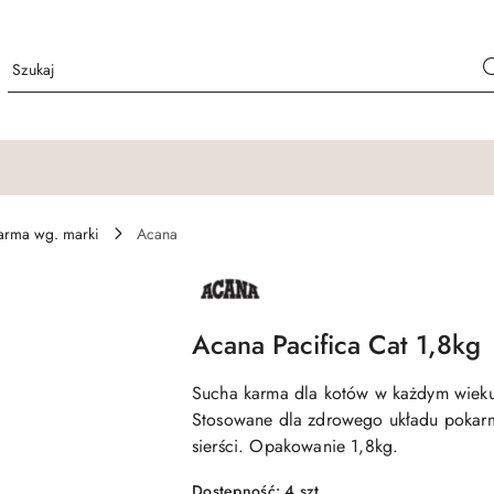
arma wg. marki
Acana
NAZWA
PRODUCENTA:
ACANA
Acana Pacifica Cat 1,8kg
Sucha karma dla kotów w każdym wieku
Stosowane dla zdrowego układu pokarmo
sierści. Opakowanie 1,8kg.
Dostępność:
4
szt.