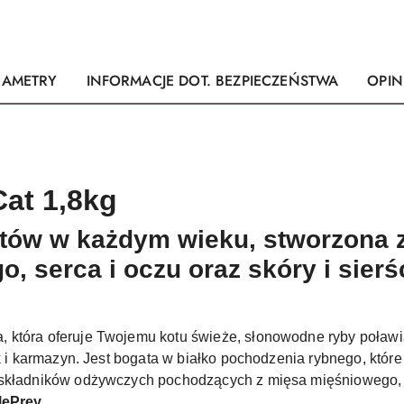
RAMETRY
INFORMACJE DOT. BEZPIECZEŃSTWA
OPINI
at 1,8kg
otów
w każdym wieku, stworzona z
 serca i oczu oraz skóry i sierś
, która oferuje Twojemu kotu świeże, słonowodne ryby poławi
uk i karmazyn. Jest bogata w białko pochodzenia rybnego, które
h składników odżywczych pochodzących z mięsa mięśniowego
ePrey
.