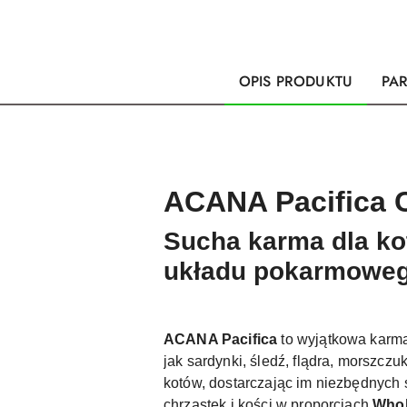
OPIS PRODUKTU
PA
ACANA Pacifica C
Sucha karma dla k
układu pokarmowego,
ACANA Pacifica
to wyjątkowa karma
jak sardynki, śledź, flądra, morszcz
kotów, dostarczając im niezbędnyc
chrząstek i kości w proporcjach
Whol