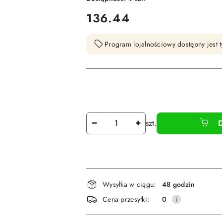
cena:
136.44
Program lojalnościowy dostępny jest t
Ilość
szt.
Dostępność
Wysyłka w ciągu:
48 godzin
i
Cena przesyłki:
0
dostawa