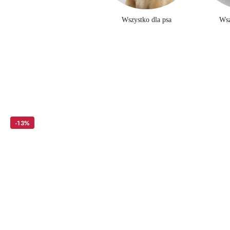
Wszystko dla psa
Wsz
Pomiń karuzelę produktów
-13%